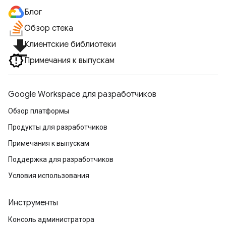
Блог
Обзор стека
file_download
Клиентские библиотеки
Примечания к выпускам
Google Workspace для разработчиков
Обзор платформы
Продукты для разработчиков
Примечания к выпускам
Поддержка для разработчиков
Условия использования
Инструменты
Консоль администратора