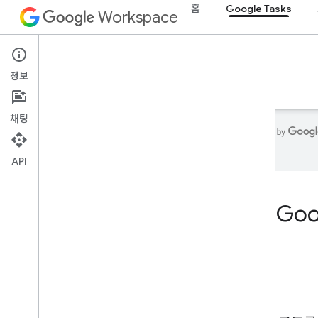
홈
Google Tasks
Workspace
Google Tasks
정보
개요
가이드
참조
지원
채팅
니다.
API
홈
개발자 제품
Go
시작하기
AI로 빌드
지금 사용해 보기
Google Workspace 에이전트 도구 및 API
의 표준화된 모델
Google Workspace 앱