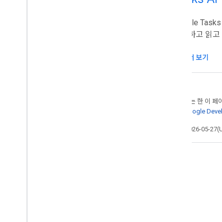
확장
,
자동화
,
공유
Google Ta
개요
검색하고 읽고
부가기능
Apps Script
문서 보기
Chat 앱
Drive 앱
Marketplace
달리 명시되지 않는 한 이 
출시 노트
자세한 내용은
Google Dev
최근 제품 변경사항
최종 업데이트: 2026-05-27(
출시 노트 색인
최신 소식 받기
뉴스레터 구독
개발자 프리뷰 프로그램에 참여하세요
블로그
You
Tube 채널 둘러보기
Google Workspace와 파트너십 맺기
Google Workspace 개발자 블로
그 읽기
Google Developers 이벤트 참석