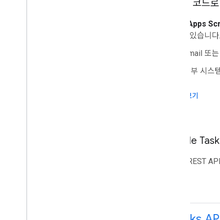
간단한 코드로 
관리 콘솔
Cloud Search
누구나
Apps Scr
Gmail
선할 수 있습니다
Google Calendar
Gmail 또
Google Chat
Google Classroom
외부 시스
Google Docs
Google Drive
문서 보기
Google Forms
Google Keep
Google Meet
Google Sheets
Google Ta
Google Sites
아래의 REST A
Google Slides
Google Tasks
Google Vault
Google Workspace 이벤트 구독
Tasks AP