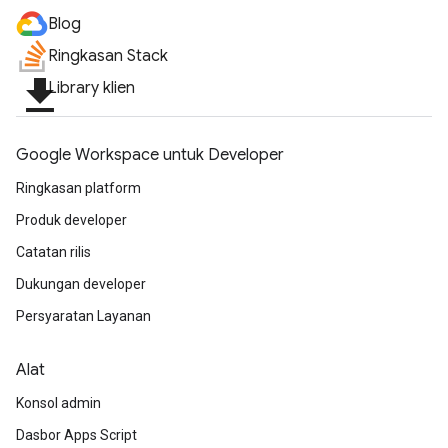
Blog
Ringkasan Stack
file_download
Library klien
Google Workspace untuk Developer
Ringkasan platform
Produk developer
Catatan rilis
Dukungan developer
Persyaratan Layanan
Alat
Konsol admin
Dasbor Apps Script