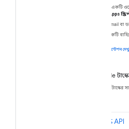
Google Workspace অ্যাপ
যে কেউ একটি ওয়ে
অ্যাডমিন কনসোল
করতে
Apps স্ক্রিপ
ক্লাউড সার্চ
জিমেইল
Gmail বা ড
Google Calendar
একটি বাহ্য
Google Chat
Google Classroom
ডকুমেন্টেশন দেখ
Google Docs
Google Drive
Google Forms
গুগল রাখা
Google টাস্ক
গুগল মিট
Google Sheets
Google টাস্কের স
Google Sites
Google Slides
গুগল টাস্ক
গুগল ভল্ট
টাস্ক API
Google Workspace ইভেন্টে সদস্যতা নিন