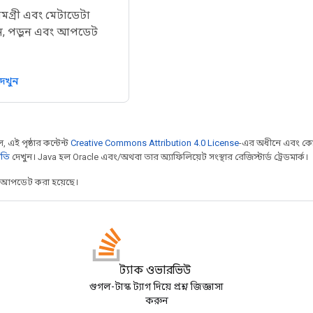
ামগ্রী এবং মেটাডেটা
ুন, পড়ুন এবং আপডেট
দেখুন
 এই পৃষ্ঠার কন্টেন্ট
Creative Commons Attribution 4.0 License
-এর অধীনে এবং কো
ীতি
দেখুন। Java হল Oracle এবং/অথবা তার অ্যাফিলিয়েট সংস্থার রেজিস্টার্ড ট্রেডমার্ক।
র আপডেট করা হয়েছে।
স্ট্যাক ওভারভিউ
গুগল-টাস্ক ট্যাগ দিয়ে প্রশ্ন জিজ্ঞাসা
করুন