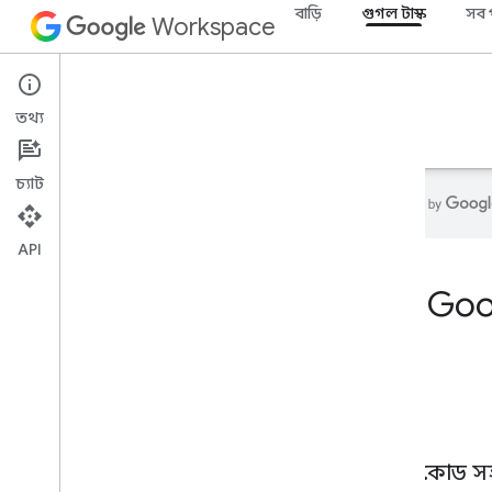
বাড়ি
গুগল টাস্ক
সব 
Workspace
Google Tasks
তথ্য
ওভারভিউ
নির্দেশিকা
রেফারেন্স
সমর্থন
চ্যাট
API
বাড়ি
Goog
বিকাশকারী পণ্য
শুরু করুন
এআই দিয়ে তৈরি করুন
,
এআই দিয়ে তৈরি
করুন
এটা এখন চেষ্টা কর
এজেন্ট টুল এবং এপিআই-এর জন্য গুগল
ওয়ার্কস্পেসের প্রমিত মডেল
সহজ কোড সহ Go