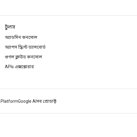
টুলস
অ্যাডমিন কনসোল
অ্যাপস স্ক্রিপ্ট ড্যাশবোর্ড
গুগল ক্লাউড কনসোল
APIs এক্সপ্লোরার
 Platform
Google AI
সব প্রোডাক্ট