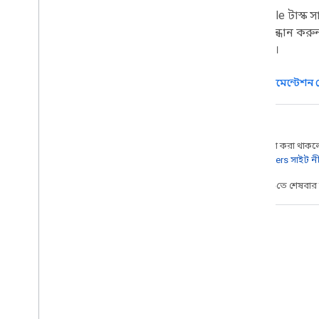
Google টাস্ক স
প্রসারিত
,
স্বয়ংক্রিয় এবং ভাগ
অনুসন্ধান কর
ওভারভিউ
করুন।
অ্যাড-অন
Apps Script
ডকুমেন্টেশন 
চ্যাট অ্যাপস
ড্রাইভ অ্যাপ
মার্কেটপ্লেস
অন্য কিছু উল্লেখ না করা থাকলে,
Google Developers সাইট ন
রিলিজ নোট
সাম্প্রতিক পণ্য পরিবর্তন
2026-05-27 UTC-তে শেষবা
রিলিজ নোটের সূচক
যোগাযোগ রেখো
আমাদের নিউজলেটার সদস্যতা
বিকাশকারী প্রিভিউ প্রোগ্রামে যোগ দিন
ব্লগ
আমাদের You
Tube চ্যানেল অন্বেষণ
,
Google Workspace Developers
আমাদের You
Tube চ্যানেল অন্বেষণ
ব্লগ পড়ুন
Google Workspace-এর সাথে পার্টনার