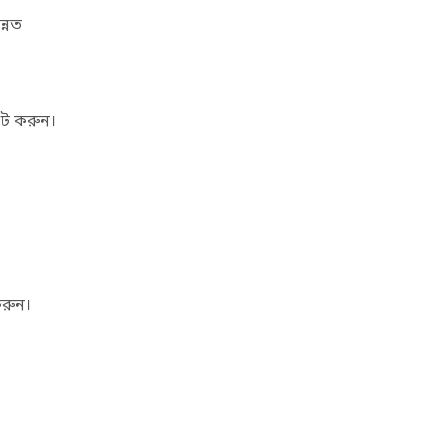
ন্নত
েট করুন।
করুন।