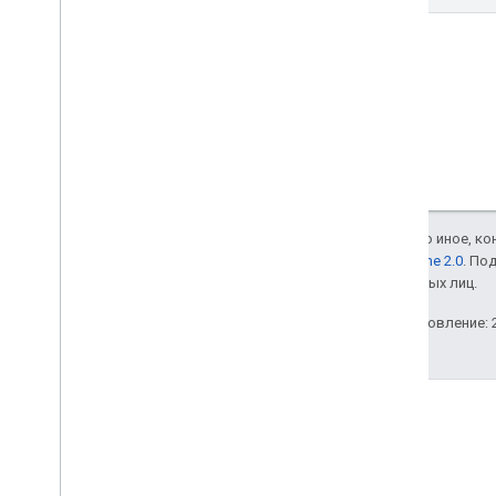
Если не указано иное, к
лицензии Apache 2.0
. По
аффилированных лиц.
Последнее обновление: 2
Блог