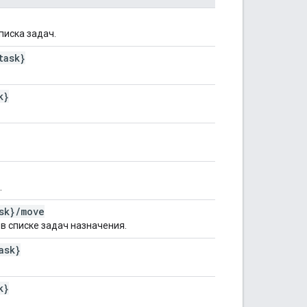
писка задач.
task}
k}
.
sk}
/
move
в списке задач назначения.
ask}
k}