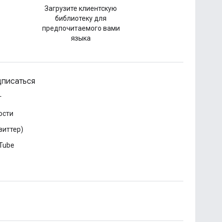
Загрузите клиентскую
библиотеку для
предпочитаемого вами
языка
писаться
г
ости
виттер)
Tube