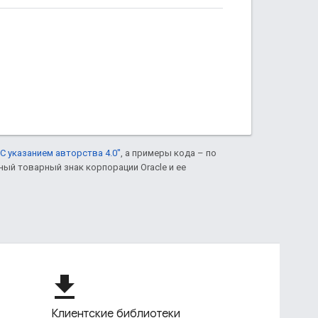
С указанием авторства 4.0"
, а примеры кода – по
нный товарный знак корпорации Oracle и ее
file_download
Клиентские библиотеки