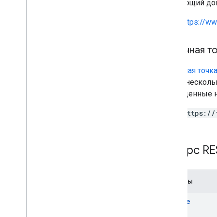
следующий док
https://w
Конечная т
Конечная точк
иметь несколь
приведенные ни
https://
Ресурс RE
Методы
delete