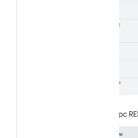
get
insert
list
patch
update
Ресурс RE
Методы