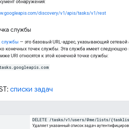
умент обнаружения:
ww.googleapis.com/discovery/v1/apis/tasks/v1/rest
очка службы
а службы
— это базовый URL-адрес, указывающий сетевой 
ко конечных точек службы. Эта служба имеет следующую 
же URI относятся к этой конечной точке службы:
tasks.googleapis.com
ST:
списки задач
DELETE
/
tasks
/
v1
/
users
/
@me
/
lists
/
{taskli
Удаляет указанный список задач аутентифициров