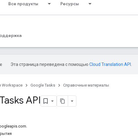
Все продукты
Ресурсы
оддержка
Эта страница переведена с помощью
Cloud Translation API
.
e Workspace
Google Tasks
Справочные материалы
Tasks API
oogleapis.com.
крытия