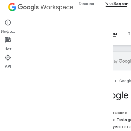
Главная
Гугл Задачи
Workspace
Google Tasks
Информация
Обзор
Руководства
Справочные материалы
П
Чат
API
API Google Задач
Главная
Googl
Версия 1
Обзор
Google 
Ресурсы REST
списки задач
Содержание
задачи
Сервис: Tasks.g
Тип контента
Документ от