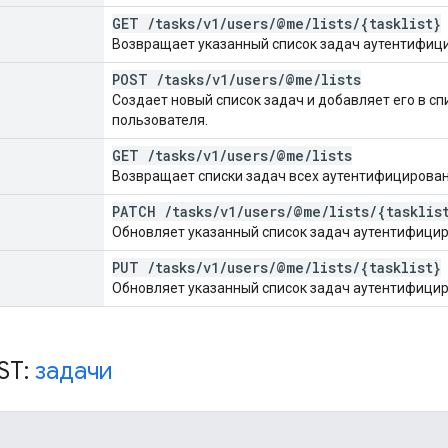
GET
/
tasks
/
v1
/
users
/
@me
/
lists
/
{tasklist}
Возвращает указанный список задач аутентифиц
POST
/
tasks
/
v1
/
users
/
@me
/
lists
Создает новый список задач и добавляет его в с
пользователя.
GET
/
tasks
/
v1
/
users
/
@me
/
lists
Возвращает списки задач всех аутентифицирован
PATCH
/
tasks
/
v1
/
users
/
@me
/
lists
/
{tasklis
Обновляет указанный список задач аутентифицир
PUT
/
tasks
/
v1
/
users
/
@me
/
lists
/
{tasklist}
Обновляет указанный список задач аутентифицир
ST:
задачи