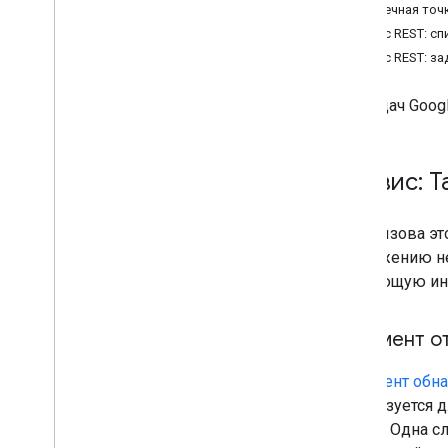
Запрос
Конечная точ
ЗапросПакет
Ресурс REST: сп
Ответ
Ресурс REST: за
Status
Клиентские библиотеки
API задач Goog
Лимиты на использование
Сервис: T
Для вызова э
приложению не
следующую инф
Документ о
Документ обн
используется д
Google. Одна 