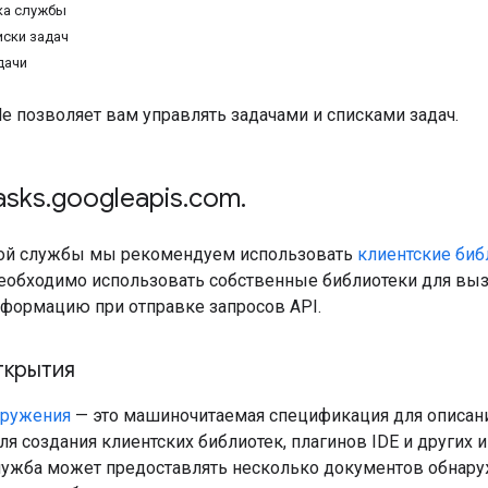
ка службы
иски задач
дачи
le позволяет вам управлять задачами и списками задач.
asks
.
googleapis
.
com
.
той службы мы рекомендуем использовать
клиентские биб
обходимо использовать собственные библиотеки для вызо
ормацию при отправке запросов API.
ткрытия
аружения
— это машиночитаемая спецификация для описани
ля создания клиентских библиотек, плагинов IDE и других
служба может предоставлять несколько документов обнару