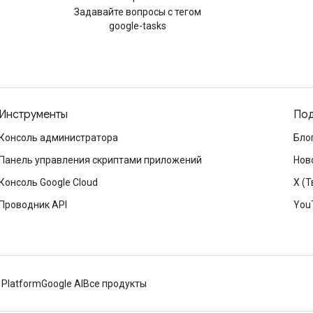
Задавайте вопросы с тегом
google-tasks
Инструменты
Под
Консоль администратора
Бло
Панель управления скриптами приложений
Нов
Консоль Google Cloud
X (Т
Проводник API
You
 Platform
Google AI
Все продукты