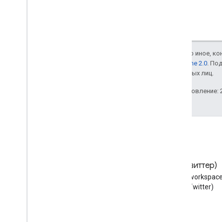
Если не указано иное, к
лицензии Apache 2.0
. По
аффилированных лиц.
Последнее обновление: 2
Блог
X (Твиттер)
Читайте блог разработчиков
Следуйте @workspace
Google Workspace
X (Twitter)