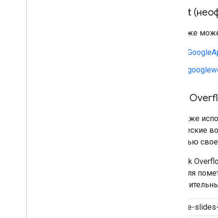
Reddit (нео
Вы также може
r/GoogleA
r/googlew
Stack Overf
Мы также испо
технические во
помощью своей
На Stack Over
api]
для помет
дополнительны