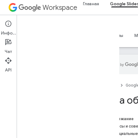
Главная
Google Slide
Workspace
Google Slides
Информация
Обзор
Руководства
Справочные материалы
M
Чат
API
Куда обратиться за помощью
Главная
Googl
Официальный форум
сообщества
Куда о
Stack Overflow
Система отслеживания ошибок
Условия использования
Содержание
Пользовательские данные и
Вопросы и сов
политика разработчиков
Официальные
Примечания к выпускам