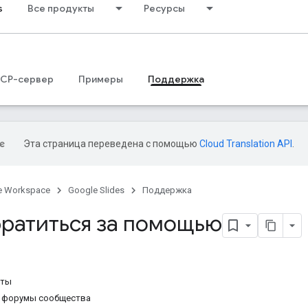
s
Все продукты
Ресурсы
CP-сервер
Примеры
Поддержка
Эта страница переведена с помощью
Cloud Translation API
.
e Workspace
Google Slides
Поддержка
братиться за помощью
еты
 форумы сообщества