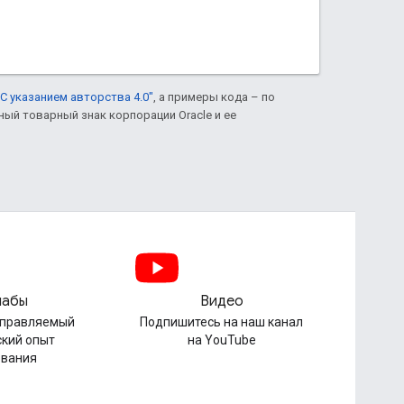
С указанием авторства 4.0"
, а примеры кода – по
нный товарный знак корпорации Oracle и ее
лабы
Видео
управляемый
Подпишитесь на наш канал
ский опыт
на YouTube
ования