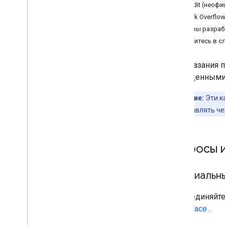
Reddit (неоф
Stack Overflo
Отзывы разраб
Обратитесь в с
Для оказания 
приведенными 
Примечание:
Эти к
следует отправлять ч
Вопросы 
Официальн
Присоединяйте
Workspace
.