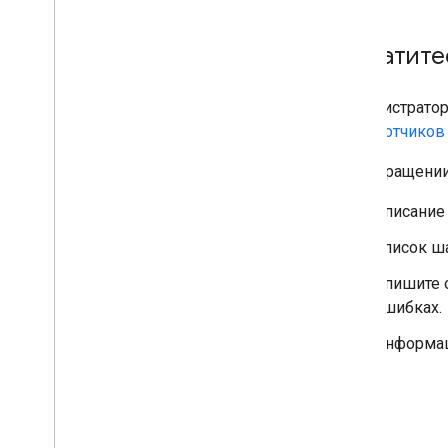
Обратите
Администратор
разработчиков 
При обращении
Описание
Список ш
Опишите о
ошибках.
Информаци