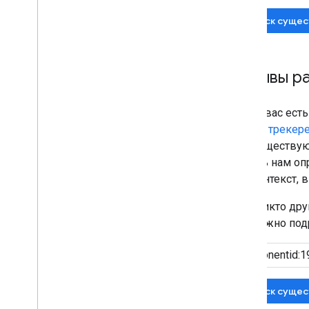
Поиск сущес
Отзывы ра
Если у вас ест
нашем трекере
уже существую
помочь нам оп
или контекст,
Если никто др
как можно подр
Поиск сущес