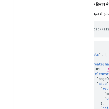
ज़रूरत के हिसाब स
किसी स्लाइड में इमे
POST https://sli
{

  "
requests
": [

    {

      "
createIma
        "url": 
I
        "
element
          "pageO
          "
size
"
            "
wid
              "m
              "
u
            },

            "
hei