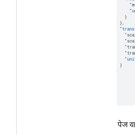
              "m
              "
u
            }

          },

          "
trans
            "sca
            "sca
            "tra
            "tra
            "
uni
          }

        }

      }

    }

  ]

}
किसी पेज या