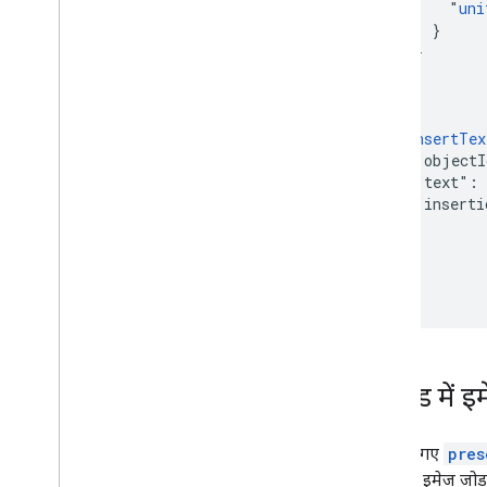
            "
uni
          }

        }

      }

    },

    {

      "
insertTex
        "object
        "text": 
        "inserti
      }

    }

  ]

}
स्लाइड में इ
यहां दिए गए
pres
स्लाइड में इमेज जो