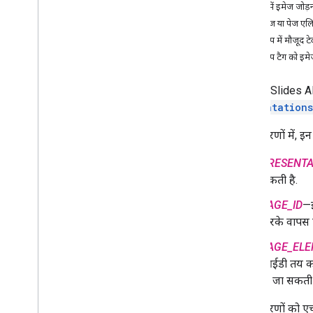
प्रज़ेंटेशन की कार्रवाइयां
स्लाइड में इमेज जोड़
स्लाइड से जुड़ी कार्रवाइयां
किसी पेज या पेज एलि
टेबल से जुड़ी कार्रवाइयां
किसी शेप में मौजूद टे
बदलाव से जुड़ी कार्रवाइयां
किसी शेप टैग को इम
Google Slides API 
presentation
इन उदाहरणों में, इ
PRESENTA
सकती है.
PAGE_ID
—इ
करके वापस 
PAGE_ELE
आईडी तय करन
दी जा सकती 
इन उदाहरणों को एचट