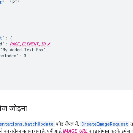
t
": "PT"

t
": {

Id": 
PAGE_ELEMENT_ID
,

"My Added Text Box",

onIndex": 0

मेज जोड़ना
entations.batchUpdate
कोड सैंपल में,
CreateImageRequest
त
ड़ने का तरीका बताया गया है. एपीआई,
IMAGE_URL
का इस्तेमाल करके इमेज को