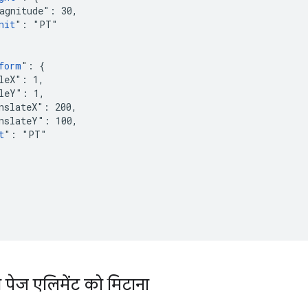
agnitude": 30,

nit
": "PT"

form
": {

leX": 1,

leY": 1,

nslateX": 200,

nslateY": 100,

t
": "PT"

 पेज एलिमेंट को मिटाना