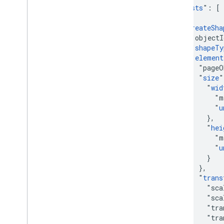
  "
requests
": [

    {

      "
createSha
        "object
        "
shapeTy
        "
element
          "pageO
          "
size
"
            "
wid
              "m
              "
u
            },

            "
hei
              "m
              "
u
            }

          },

          "
trans
            "sca
            "sca
            "tra
            "tra