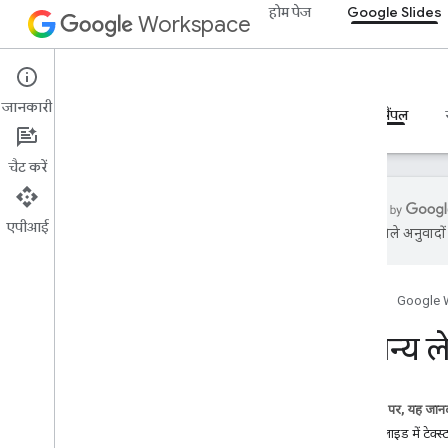
होम पेज
Google Slides
Workspace
Google Slides
जानकारी
खास जानकारी
गाइड
रेफ़रंस
एमसीपी सर्वर
सैंपल
चैट करें
एपीआई
एआई से मिले अनुवादों म
खास जानकारी
शिक्षा से जुड़े संसाधन
होम पेज
Google 
ऐप्लिकेशन के नमूने
सामान्य 
रेसिपी
बुनियादी जानकारी
सामान्य लेखन
इस पेज पर, यह जानक
एलिमेंट से जुड़ी कार्रवाइयां
किसी स्लाइड में टेक्स