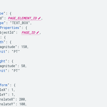
pe
": {

Id": 
PAGE_ELEMENT_ID
,

pe
": "TEXT_BOX",

Properties
": {

bjectId":  
PAGE_ID
,

: {

th
": {

agnitude": 150,

nit
": "PT"

ght
": {

agnitude": 50,

nit
": "PT"

form
": {

leX": 1,

leY": 1,

nslateX": 200,

nslateY": 100,
