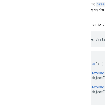
नीचे दिए गए
pres
से तय किए गए पेज
है.
किसी पेज या पेज एल
POST https://sli
{

  "
requests
": [

    {

      "
deleteObj
        "object
      },

      "
deleteObj
        "object
      }

    }
