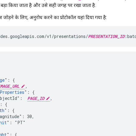
े बड़ा किया जाता है और उसे सही जगह पर रखा जाता है.
ज जोड़ने के लिए, अनुरोध करने का प्रोटोकॉल यहां दिया गया है:
des.googleapis.com/v1/presentations/
PRESENTATION_ID
:bat
ge
": {

MAGE_URL
,

Properties
": {

bjectId":  
PAGE_ID
,

: {

th
": {

agnitude": 30,

nit
": "PT"

ght
": {
