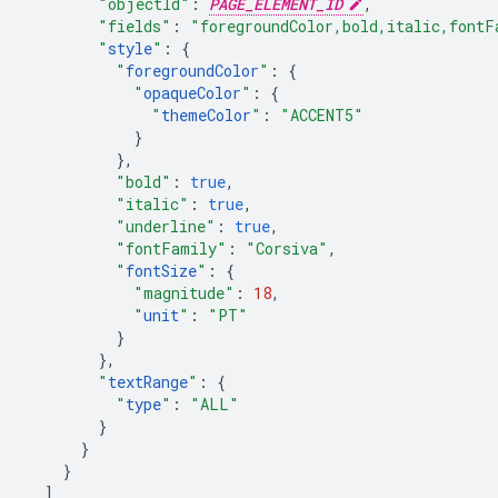
"objectId"
:
PAGE_ELEMENT_ID
,
"fields"
:
"foregroundColor,bold,italic,fontF
"
style
"
:
{
"
foregroundColor
"
:
{
"
opaqueColor
"
:
{
"
themeColor
"
:
"ACCENT5"
}
},
"bold"
:
true
,
"italic"
:
true
,
"underline"
:
true
,
"fontFamily"
:
"Corsiva"
,
"
fontSize
"
:
{
"magnitude"
:
18
,
"
unit
"
:
"PT"
}
},
"
textRange
"
:
{
"
type
"
:
"ALL"
}
}
}
]