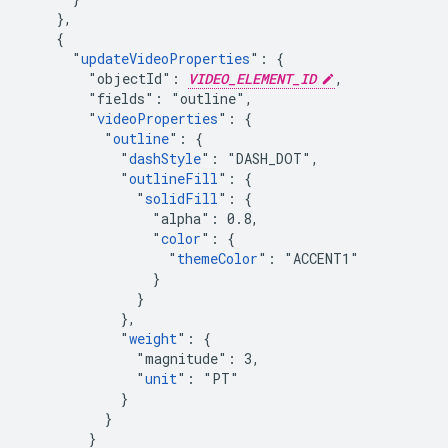
    },

    {

      "
updateVideoProperties
": {

        "objectId": 
VIDEO_ELEMENT_ID
,

        "fields": "outline",

        "
videoProperties
": {

          "
outline
": {

            "
dashStyle
": "DASH_DOT",

            "
outlineFill
": {

              "
solidFill
": {

                "alpha": 0.8,

                "
color
": {

                  "
themeColor
": "ACCENT1"

                }

              }

            },

            "
weight
": {

              "magnitude": 3,

              "
unit
": "PT"

            }

          }

        }
