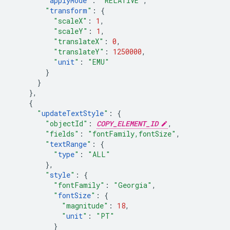
"
applyMode
"
:
"RELATIVE"
,
"
transform
"
:
{
"scaleX"
:
1
,
"scaleY"
:
1
,
"translateX"
:
0
,
"translateY"
:
1250000
,
"
unit
"
:
"EMU"
}
}
},
{
"
updateTextStyle
"
:
{
"objectId"
:
COPY_ELEMENT_ID
,
"fields"
:
"fontFamily,fontSize"
,
"
textRange
"
:
{
"
type
"
:
"ALL"
},
"
style
"
:
{
"fontFamily"
:
"Georgia"
,
"
fontSize
"
:
{
"magnitude"
:
18
,
"
unit
"
:
"PT"
}