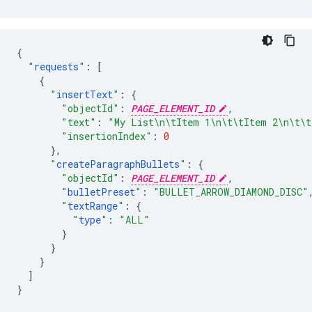
{
"
requests
"
:
[
{
"
insertText
"
:
{
"objectId"
:
PAGE_ELEMENT_ID
,
"text"
:
"My List\n\tItem 1\n\t\tItem 2\n\t\t
"insertionIndex"
:
0
},
"
createParagraphBullets
"
:
{
"objectId"
:
PAGE_ELEMENT_ID
,
"
bulletPreset
"
:
"BULLET_ARROW_DIAMOND_DISC"
"
textRange
"
:
{
"
type
"
:
"ALL"
}
}
}
]
}