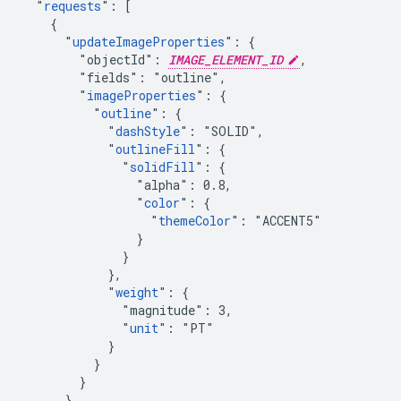
  "
requests
": [

    {

      "
updateImageProperties
": {

        "objectId": 
IMAGE_ELEMENT_ID
,

        "fields": "outline",

        "
imageProperties
": {

          "
outline
": {

            "
dashStyle
": "SOLID",

            "
outlineFill
": {

              "
solidFill
": {

                "alpha": 0.8,

                "
color
": {

                  "
themeColor
": "ACCENT5"

                }

              }

            },

            "
weight
": {

              "magnitude": 3,

              "
unit
": "PT"

            }

          }

        }

      }
