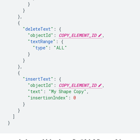
}
}
},
{
"
deleteText
"
:
{
"objectId"
:
COPY_ELEMENT_ID
,
"
textRange
"
:
{
"
type
"
:
"ALL"
}
}
},
{
"
insertText
"
:
{
"objectId"
:
COPY_ELEMENT_ID
,
"text"
:
"My Shape Copy"
,
"insertionIndex"
:
0
}
}
]
}