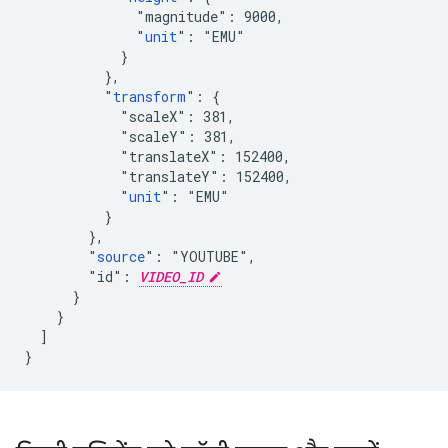
              "magnitude": 9000,

              "
unit
": "EMU"

            }

          },

          "
transform
": {

            "scaleX": 381,

            "scaleY": 381,

            "translateX": 152400,

            "translateY": 152400,

            "
unit
": "EMU"

          }

        },

        "
source
": "YOUTUBE",

        "id": 
VIDEO_ID
      }

    }

  ]

}