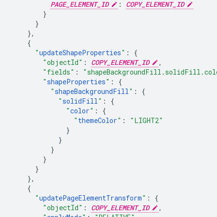
PAGE_ELEMENT_ID
:
COPY_ELEMENT_ID
}
}
},
{
"
updateShapeProperties
"
:
{
"objectId"
:
COPY_ELEMENT_ID
,
"fields"
:
"shapeBackgroundFill.solidFill.col
"
shapeProperties
"
:
{
"
shapeBackgroundFill
"
:
{
"
solidFill
"
:
{
"
color
"
:
{
"
themeColor
"
:
"LIGHT2"
}
}
}
}
}
},
{
"
updatePageElementTransform
"
:
{
"objectId"
:
COPY_ELEMENT_ID
,