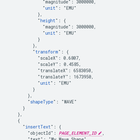
              "magnitude": 3000000,

              "
unit
": "EMU"

            },

            "
height
": {

              "magnitude": 3000000,

              "
unit
": "EMU"

            }

          },

          "
transform
": {

            "scaleX": 0.6807,

            "scaleY": 0.4585,

            "translateX": 6583050,

            "translateY": 1673950,

            "
unit
": "EMU"

          }

        },

        "
shapeType
": "WAVE"

      }

    },

    {

      "
insertText
": {

        "objectId": 
PAGE_ELEMENT_ID
,

        "text": "My Wave Shape",
