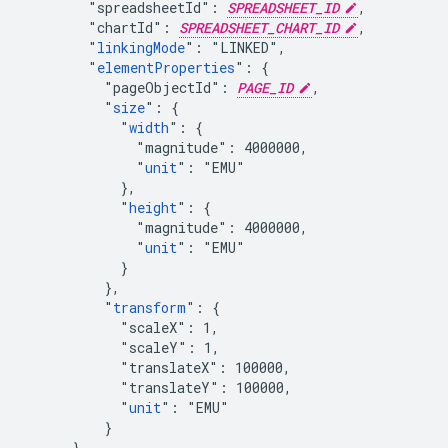
        "spreadsheetId": 
SPREADSHEET_ID
,

        "chartId": 
SPREADSHEET_CHART_ID
,

        "
linkingMode
": "LINKED",

        "
elementProperties
": {

          "pageObjectId": 
PAGE_ID
,

          "
size
": {

            "
width
": {

              "magnitude": 4000000,

              "
unit
": "EMU"

            },

            "
height
": {

              "magnitude": 4000000,

              "
unit
": "EMU"

            }

          },

          "
transform
": {

            "scaleX": 1,

            "scaleY": 1,

            "translateX": 100000,

            "translateY": 100000,

            "
unit
": "EMU"

          }

      }
