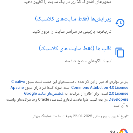
مجوزهای اشتراک گذاری در یک سایت را تغییر دهید
ویرایش‌ها (فقط سایت‌های کلاسیک)
history
تاریخچه بازبینی در سراسر سایت را مرور کنید.
قالب ها (فقط سایت های کلاسیک)
content_copy
ایجاد الگوهای سطح صفحه
جز در مواردی که غیر از این ذکر شده باشد،‌محتوای این صفحه تحت مجوز
Creative
Commons Attribution 4.0 License
است. نمونه کدها نیز دارای مجوز
Apache
2.0 License
است. برای اطلاع از جزئیات، به
خطمشی‌های سایت Google
Developers‏
مراجعه کنید. جاوا علامت تجاری ثبت‌شده Oracle و/یا شرکت‌های وابسته
به آن است.
تاریخ آخرین به‌روزرسانی 2025-01-22 به‌وقت ساعت هماهنگ جهانی.
وبلاگ