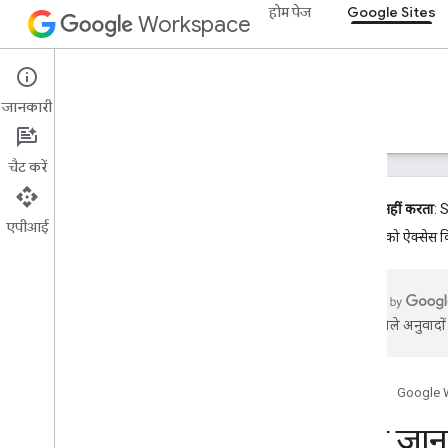
होम पेज
Google Sites
Workspace
Google Sites
जानकारी
खास जानकारी
गाइड
रेफ़रंस
सहायता
चैट करें
अब काम नहीं करता
: 
एपीआई
साइटों
को ऐक्सेस क
क्लासिक साइट API
खास जानकारी
शुरू करना
एआई से मिले अनुवादों म
प्रोटोकॉल गाइड
Java गाइड
Python गाइड
होम पेज
Google 
Google Sites गैजेट
खास जान