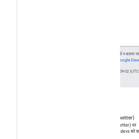
जब तक कुछ अलग से न बताया जाए
जानकारी के लिए,
Google Devel
आखिरी बार 2024-09-02 (UTC)
ब्लॉग
X (Twitter)
Google Workspace डेवलपर ब्लॉग
X (Twitter) पर
पढ़ें
@workspacedevs को फ़ॉ