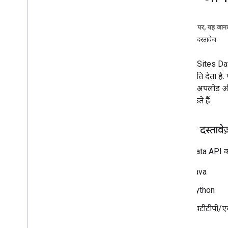
इस पेज पर, यह जानक
उपलब्ध दस्तावेज़
Google Sites Dat
की अनुमति देता है
अटैचमेंट अपलोड और
दिखा सकते हैं.
उपलब्ध दस्तावेज
Sites Data API का 
Java
Python
एचटीटीपी/ए