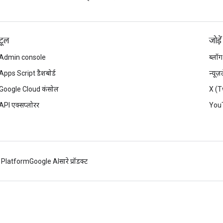
टूल
जोड़ें
Admin console
ब्लॉग
Apps Script डैशबोर्ड
न्यूज
Google Cloud कंसोल
X (T
API एक्सप्लोरर
You
 Platform
Google AI
सारे प्रॉडक्ट