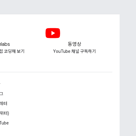
labs
동영상
접 코딩해 보기
YouTube 채널 구독하기
승
그
레터
트위터)
Tube