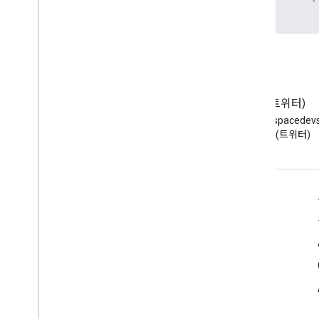
블로그
X(트위터)
Google Workspace 개발자 블로
X에서 @workspacede
그 읽기
하기 (트위터)
개발자용 Google Workspace
플랫폼 개요
개발자 제품
출시 노트
개발자 지원
서비스 약관