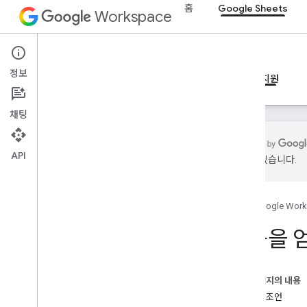
홈
Google Sheets
Workspace
Google Sheets
정보
개요
가이드
참조
MCP 서버
샘플
지원
채팅
API
있을 수 있습니다.
도움을 얻는 방법
공식 커뮤니티 포럼
홈
Google Wor
Stack Overflow
Issue Tracker
도움을 
서비스 약관
사용자 데이터 및 개발자 정책
출시 노트
이 페이지의 내용
질문과 조언