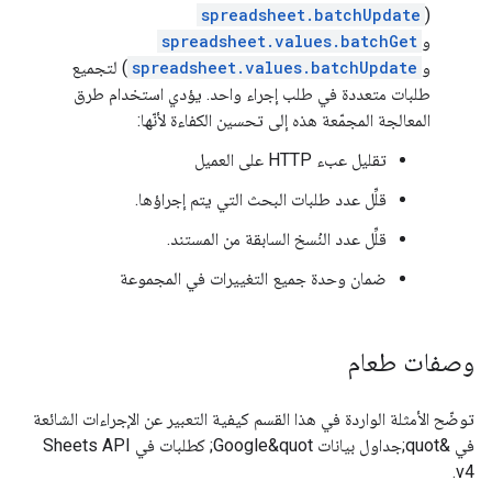
spreadsheet.batchUpdate
(
و
spreadsheet.values.batchGet
و
spreadsheet.values.batchUpdate
) لتجميع
طلبات متعددة في طلب إجراء واحد. يؤدي استخدام طرق
المعالجة المجمّعة هذه إلى تحسين الكفاءة لأنّها:
تقليل عبء HTTP على العميل
قلِّل عدد طلبات البحث التي يتم إجراؤها.
قلِّل عدد النُسخ السابقة من المستند.
ضمان وحدة جميع التغييرات في المجموعة
وصفات طعام
توضّح الأمثلة الواردة في هذا القسم كيفية التعبير عن الإجراءات الشائعة
في &quot;جداول بيانات Google&quot; كطلبات في Sheets API
v4.