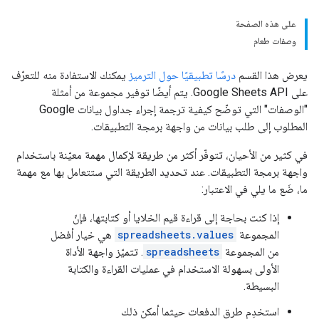
على هذه الصفحة
وصفات طعام
يعرض هذا القسم
درسًا تطبيقيًا حول الترميز
يمكنك الاستفادة منه للتعرّف
على Google Sheets API. يتم أيضًا توفير مجموعة من أمثلة
"الوصفات" التي توضّح كيفية ترجمة إجراء جداول بيانات Google
المطلوب إلى طلب بيانات من واجهة برمجة التطبيقات.
في كثير من الأحيان، تتوفّر أكثر من طريقة لإكمال مهمة معيّنة باستخدام
واجهة برمجة التطبيقات. عند تحديد الطريقة التي ستتعامل بها مع مهمة
ما، ضَع ما يلي في الاعتبار:
إذا كنت بحاجة إلى قراءة قيم الخلايا أو كتابتها، فإنّ
المجموعة
spreadsheets.values
هي خيار أفضل
من المجموعة
spreadsheets
. تتميّز واجهة الأداة
الأولى بسهولة الاستخدام في عمليات القراءة والكتابة
البسيطة.
استخدِم طرق الدفعات حيثما أمكن ذلك