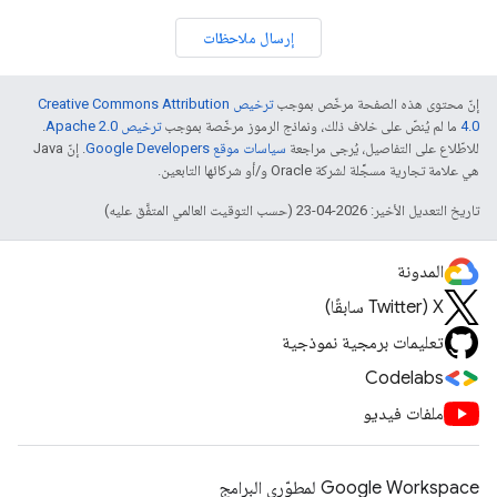
إرسال ملاحظات
إنّ محتوى هذه الصفحة مرخّص بموجب
ترخيص Creative Commons Attribution
4.0‏
ما لم يُنصّ على خلاف ذلك، ونماذج الرموز مرخّصة بموجب
ترخيص Apache 2.0‏
.
للاطّلاع على التفاصيل، يُرجى مراجعة
سياسات موقع Google Developers‏
. إنّ Java
هي علامة تجارية مسجَّلة لشركة Oracle و/أو شركائها التابعين.
تاريخ التعديل الأخير: 2026-04-23 (حسب التوقيت العالمي المتفَّق عليه)
المدونة
‫X ‏(Twitter سابقًا)
تعليمات برمجية نموذجية
Codelabs
ملفات فيديو
Google Workspace لمطوّري البرامج