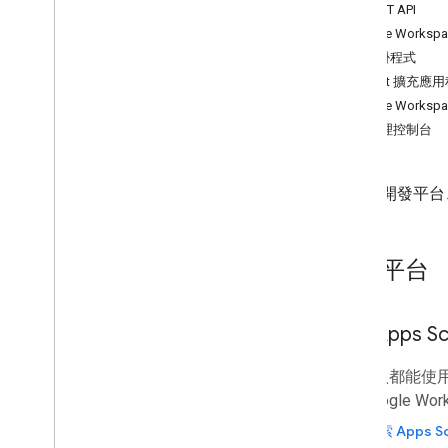
REST API
管理控制台
Google Works
Cloud Search
外掛程式
Gmail
Chat 擴充應
Google Calendar
Google Work
Google Chat
管理控制台
Google Classroom
Google Docs
Google Drive
以下是開發平台、
Google Forms
Google Keep
Google Meet
開發平台
Google Sheets
Google Sites
Apps Sc
Google Slides
Google Tasks
任何人
都能使
Google 保管箱
化 Google Wo
訂閱 Google Workspace 活動
探索 Apps Sc