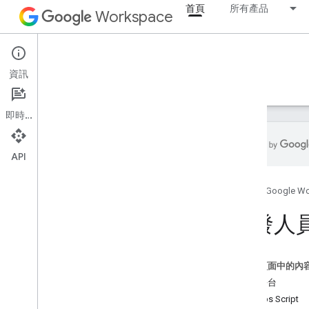
首頁
所有產品
Workspace
首頁
資訊
總覽
探險家
指南
支援
即時通訊
API
首頁
首頁
Google W
開發人員產品
開始使用
開發人
Build with AI
立即體驗
Google Workspace 代理工具和 API 的
這個頁面中的內
標準化模型
開發平台
Apps Script
Google Workspace 應用程式