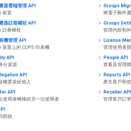
瀏覽器雲端管理 API
Groups Migr
e 裝置
將電子郵件遷移
瀏覽器註冊權杖 API
Groups Sett
me 註冊權杖
管理內部和
印表機管理 API
License Man
me 裝置上的 CUPS 印表機
管理使用者
ity API
People API
身分資源
查看及管理
legation API
Reports API
取權委派給他人
產生客戶和
fer API
Reseller API
位使用者轉移給另一位使用者
管理客戶訂
API
和群組