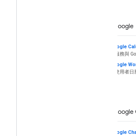
Google
Google Cal
將服務與 Go
Google W
在使用者日
Google 
Google Cha