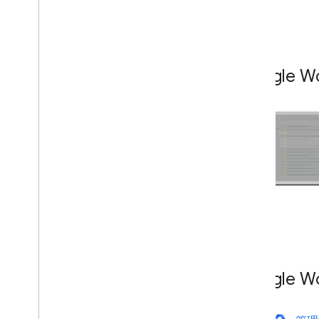
擴充、自動化及分享
總覽
外掛程式
Apps Script
Google 
即時通訊應用程式
提升應用程式成效
Marketplace
版本資訊
近期產品變更
版本資訊索引
掌握最新資訊
訂閱電子報
加入開發人員預覽版計畫
Google 
探索我們的 You
Tube 頻道
與 Google Workspace 合作
參加 Google 開發人員活動