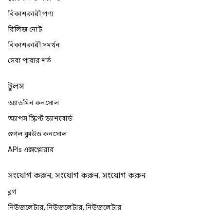
বিকাশকারী পণ্য
রিলিজ নোট
বিকাশকারী সমর্থন
সেবা পাবার শর্ত
টুলস
অ্যাডমিন কনসোল
অ্যাপস স্ক্রিপ্ট ড্যাশবোর্ড
গুগল ক্লাউড কনসোল
APIs এক্সপ্লোরার
সংযোগ করুন, সংযোগ করুন, সংযোগ করুন
ব্লগ
নিউজলেটার, নিউজলেটার, নিউজলেটার