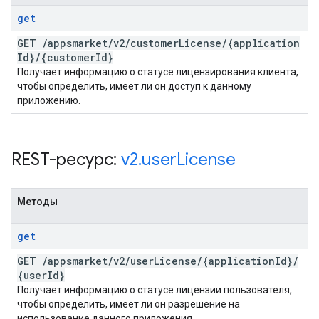
get
GET
/
appsmarket
/
v2
/
customer
License
/
{application
Id}
/
{customer
Id}
Получает информацию о статусе лицензирования клиента,
чтобы определить, имеет ли он доступ к данному
приложению.
REST-ресурс:
v2
.
user
License
Методы
get
GET
/
appsmarket
/
v2
/
user
License
/
{application
Id}
/
{user
Id}
Получает информацию о статусе лицензии пользователя,
чтобы определить, имеет ли он разрешение на
использование данного приложения.