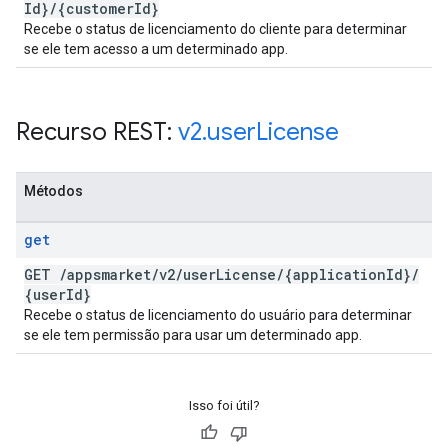
Id}
/
{customer
Id}
Recebe o status de licenciamento do cliente para determinar
se ele tem acesso a um determinado app.
Recurso REST:
v2
.
user
License
Métodos
get
GET
/
appsmarket
/
v2
/
user
License
/
{application
Id}
/
{user
Id}
Recebe o status de licenciamento do usuário para determinar
se ele tem permissão para usar um determinado app.
Isso foi útil?