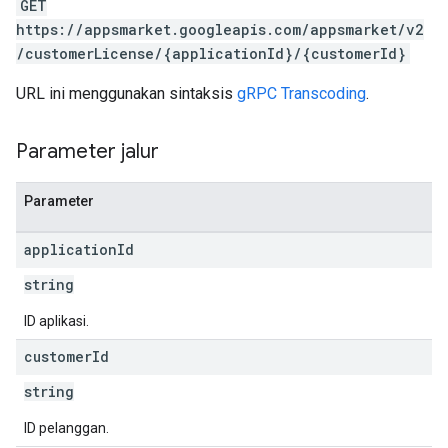
GET
https://appsmarket.googleapis.com/appsmarket/v2
/customerLicense/{applicationId}/{customerId}
URL ini menggunakan sintaksis
gRPC Transcoding
.
Parameter jalur
Parameter
application
Id
string
ID aplikasi.
customer
Id
string
ID pelanggan.