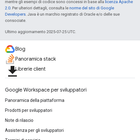
mentre gli esempi di codice sono concessi in base alla
licenza Apache
2.0
. Per ulteriori dettagli, consulta le
norme del sito di Google
Developers
. Java è un marchio registrato di Oracle e/o delle sue
consociate.
Ultimo aggiornamento 2025-07-25 UTC.
Blog
Panoramica stack
file_download
Librerie client
Google Workspace per sviluppatori
Panoramica della piattaforma
Prodotti per sviluppatori
Note di rilascio
Assistenza per gli sviluppatori