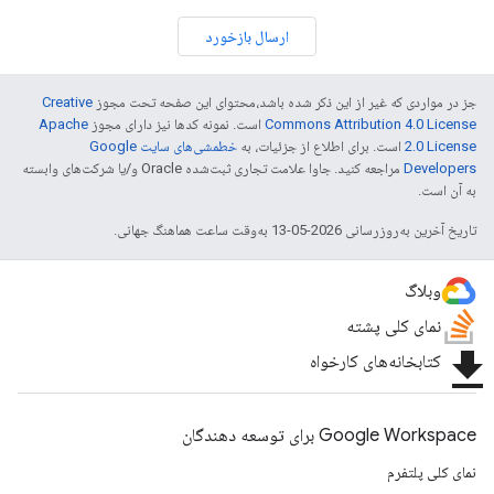
ارسال بازخورد
جز در مواردی که غیر از این ذکر شده باشد،‌محتوای این صفحه تحت مجوز
Creative
Commons Attribution 4.0 License
است. نمونه کدها نیز دارای مجوز
Apache
2.0 License
است. برای اطلاع از جزئیات، به
خطمشی‌های سایت Google
Developers‏
مراجعه کنید. جاوا علامت تجاری ثبت‌شده Oracle و/یا شرکت‌های وابسته
به آن است.
تاریخ آخرین به‌روزرسانی 2026-05-13 به‌وقت ساعت هماهنگ جهانی.
وبلاگ
نمای کلی پشته
file_download
کتابخانه‌های کارخواه
Google Workspace برای توسعه دهندگان
نمای کلی پلتفرم