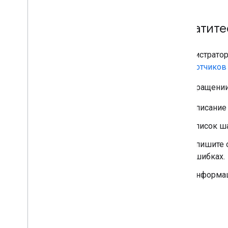
Обратите
Администратор
разработчиков 
При обращении
Описание
Список ш
Опишите о
ошибках.
Информаци