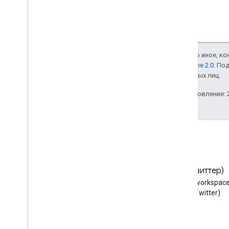
Если не указано иное, к
лицензии Apache 2.0
. По
аффилированных лиц.
Последнее обновление: 2
Блог
X (Твиттер)
Читайте блог разработчиков
Следуйте @workspace
Google Workspace
X (Twitter)