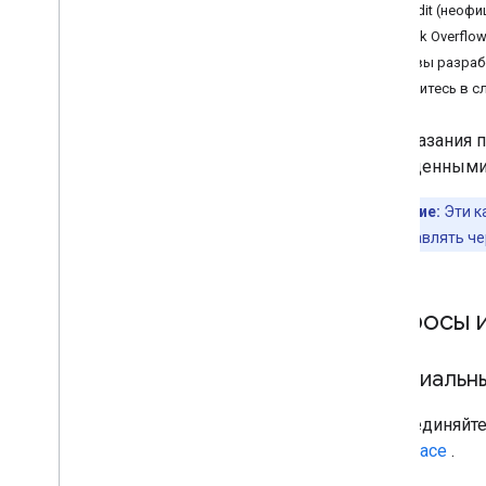
Reddit (неоф
Stack Overflow
Stack Overflo
Трекер проблем
Отзывы разраб
Обратитесь в с
API инструментов почтмейстера
Обзор
Для оказания 
Stack Overflow
приведенными 
Трекер проблем
Примечание:
Эти к
Более
следует отправлять ч
AMP для Gmail
Разметка электронной почты
Рекламные рассылки по
Вопросы 
электронной почте
Официальн
Будь в курсе
Условия использования
Присоединяйте
Пользовательские данные и
политика разработчиков
Workspace
.
Примечания к выпускам