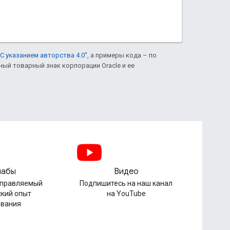
С указанием авторства 4.0"
, а примеры кода – по
нный товарный знак корпорации Oracle и ее
лабы
Видео
управляемый
Подпишитесь на наш канал
ский опыт
на YouTube
ования