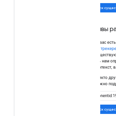
Поиск сущес
Отзывы ра
Если у вас ест
нашем трекере
уже существую
помочь нам оп
или контекст,
Если никто др
как можно подр
Поиск сущес