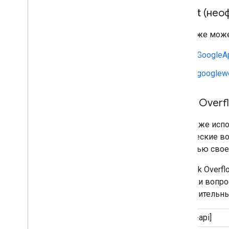
Reddit (нео
Вы также може
r/GoogleA
r/googlew
Stack Overf
Мы также испо
технические во
помощью своей
На Stack Over
пометки вопрос
дополнительны