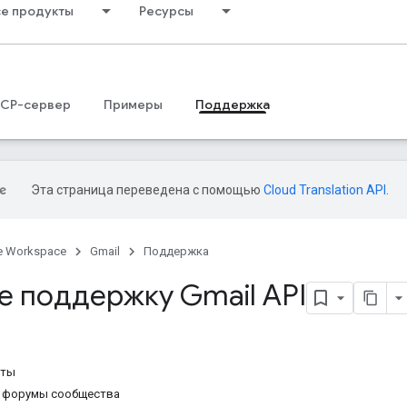
се продукты
Ресурсы
CP-сервер
Примеры
Поддержка
Эта страница переведена с помощью
Cloud Translation API
.
e Workspace
Gmail
Поддержка
е поддержку Gmail API
еты
 форумы сообщества