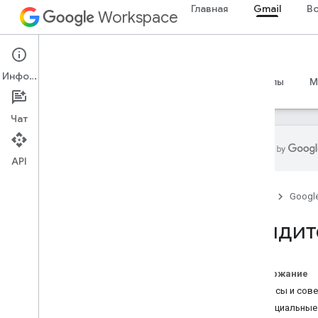
Главная
Gmail
В
Workspace
Gmail
Информация
Обзор
Руководства
Справочные материалы
M
Чат
API
API Gmail
Главная
Googl
Обзор
Официальный форум
Найдит
сообщества
Stack Overflow
Система отслеживания ошибок
Содержание
Вопросы и сов
IMAP для Gmail
Официальные
Обзор