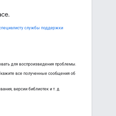
ace
.
 специалисту службы поддержки
овать для воспроизведения проблемы.
 Укажите все полученные сообщения об
ния, версии библиотек и т. д.