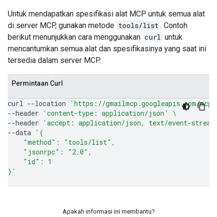
Untuk mendapatkan spesifikasi alat MCP untuk semua alat
di server MCP, gunakan metode
tools/list
. Contoh
berikut menunjukkan cara menggunakan
curl
untuk
mencantumkan semua alat dan spesifikasinya yang saat ini
tersedia dalam server MCP.
Permintaan Curl
curl
--location
'https://gmailmcp.googleapis.com/mcp/
--header
'content-type: application/json'
\
--header
'accept: application/json, text/event-stream
--data
'{
    "method": "tools/list",
    "jsonrpc": "2.0",
    "id": 1
}'
Apakah informasi ini membantu?