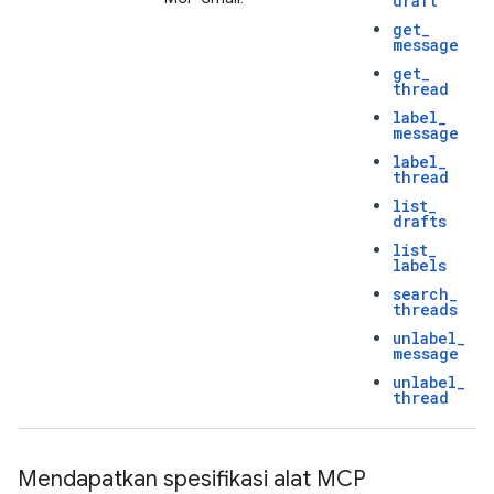
draft
get
_
message
get
_
thread
label
_
message
label
_
thread
list
_
drafts
list
_
labels
search
_
threads
unlabel
_
message
unlabel
_
thread
Mendapatkan spesifikasi alat MCP