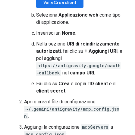
Vai a Crea client
Seleziona
Applicazione web
come tipo
di applicazione.
Inserisci un
Nome
.
Nella sezione
URI di reindirizzamento
autorizzati
, fai clic su
+ Aggiungi URI
, e
poi aggiungi
https://antigravity.google/oauth
-callback
nel
campo URI
.
Fai clic su
Crea
e copia l'
ID client
e il
client secret
.
Apri o crea il file di configurazione
~/.gemini/antigravity/mcp_config.jso
n
.
Aggiungi la configurazione
mcpServers
a
mcp_config.json
: