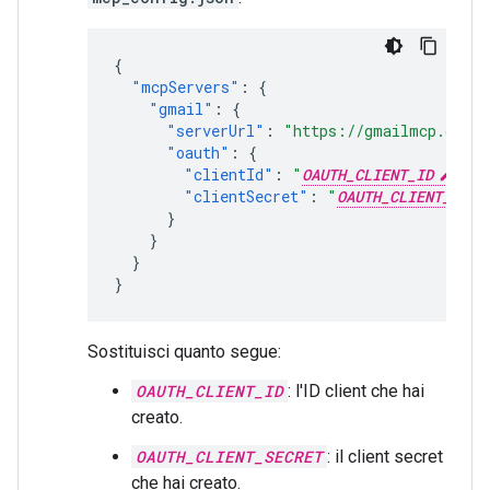
{
"mcpServers"
:
{
"gmail"
:
{
"serverUrl"
:
"https://gmailmcp.googl
"oauth"
:
{
"clientId"
:
"
OAUTH_CLIENT_ID
"
,
"clientSecret"
:
"
OAUTH_CLIENT_SECR
}
}
}
}
Sostituisci quanto segue:
OAUTH_CLIENT_ID
: l'ID client che hai
creato.
OAUTH_CLIENT_SECRET
: il client secret
che hai creato.