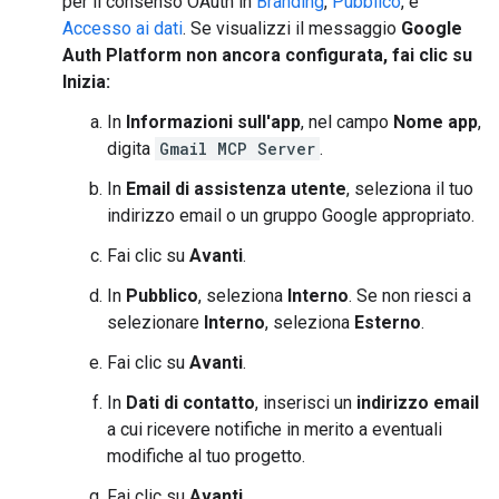
per il consenso OAuth in
Branding
,
Pubblico
, e
Accesso ai dati
. Se visualizzi il messaggio
Google
Auth Platform non ancora configurata, fai clic su
Inizia
:
In
Informazioni sull'app
, nel campo
Nome app
,
digita
Gmail MCP Server
.
In
Email di assistenza utente
, seleziona il tuo
indirizzo email o un gruppo Google appropriato.
Fai clic su
Avanti
.
In
Pubblico
, seleziona
Interno
. Se non riesci a
selezionare
Interno
, seleziona
Esterno
.
Fai clic su
Avanti
.
In
Dati di contatto
, inserisci un
indirizzo email
a cui ricevere notifiche in merito a eventuali
modifiche al tuo progetto.
Fai clic su
Avanti
.