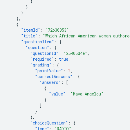
}
}
}
},
{
"itemId"
:
"72b30353"
,
"title"
:
"Which African American woman authore
"questionItem"
:
{
"question"
:
{
"questionId"
:
"25405d4e"
,
"required"
:
true
,
"grading"
:
{
"pointValue"
:
2
,
"correctAnswers"
:
{
"answers"
:
[
{
"value"
:
"Maya Angelou"
}
]
}
},
"choiceQuestion"
:
{
"type"
:
"RADIO"
,