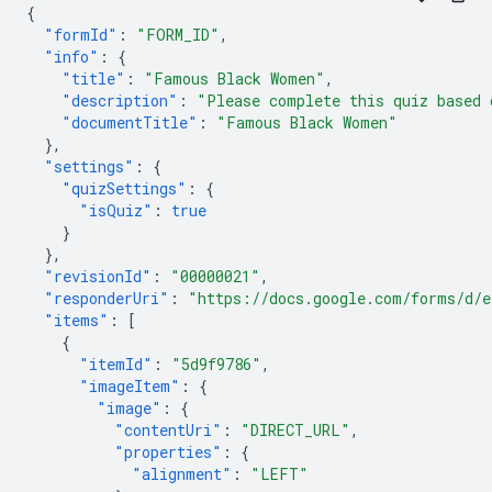
{
"formId"
:
"FORM_ID"
,
"info"
:
{
"title"
:
"Famous Black Women"
,
"description"
:
"Please complete this quiz based 
"documentTitle"
:
"Famous Black Women"
},
"settings"
:
{
"quizSettings"
:
{
"isQuiz"
:
true
}
},
"revisionId"
:
"00000021"
,
"responderUri"
:
"https://docs.google.com/forms/d/
"items"
:
[
{
"itemId"
:
"5d9f9786"
,
"imageItem"
:
{
"image"
:
{
"contentUri"
:
"DIRECT_URL"
,
"properties"
:
{
"alignment"
:
"LEFT"