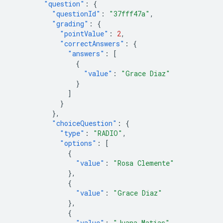
"question"
:
{
"questionId"
:
"37fff47a"
,
"grading"
:
{
"pointValue"
:
2
,
"correctAnswers"
:
{
"answers"
:
[
{
"value"
:
"Grace Diaz"
}
]
}
},
"choiceQuestion"
:
{
"type"
:
"RADIO"
,
"options"
:
[
{
"value"
:
"Rosa Clemente"
},
{
"value"
:
"Grace Diaz"
},
{
"value"
:
"Juana Matias"