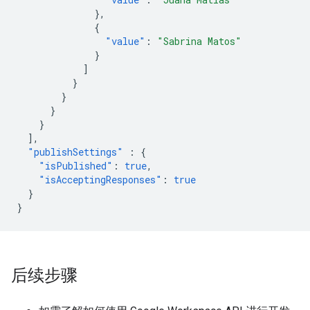
},
{
"value"
:
"Sabrina Matos"
}
]
}
}
}
}
],
"publishSettings"
:
{
"isPublished"
:
true
,
"isAcceptingResponses"
:
true
}
}
后续步骤