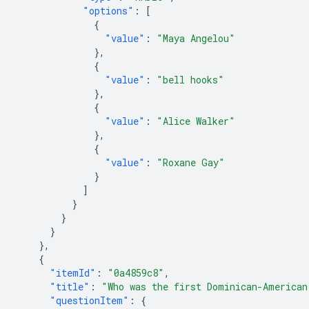
"options"
:
[
{
"value"
:
"Maya Angelou"
},
{
"value"
:
"bell hooks"
},
{
"value"
:
"Alice Walker"
},
{
"value"
:
"Roxane Gay"
}
]
}
}
}
},
{
"itemId"
:
"0a4859c8"
,
"title"
:
"Who was the first Dominican-American
"questionItem"
:
{