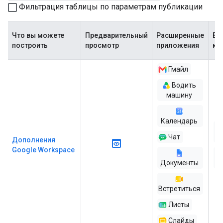
Фильтрация таблицы по параметрам публикации
Что вы можете
Предварительный
Расширенные
Ва
построить
просмотр
приложения
ко
Гмайл
Водить
машину
Календарь
Чат
Дополнения
Google Workspace
Документы
ра
Встретиться
Листы
Слайды