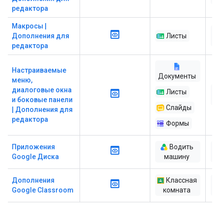
редактора
Макросы |
Дополнения для
Листы
редактора
Настраиваемые
Документы
меню,
диалоговые окна
Листы
и боковые панели
Слайды
| Дополнения для
редактора
Формы
Приложения
Водить
Google Диска
машину
ра
Дополнения
Классная
Google Classroom
комната
ра