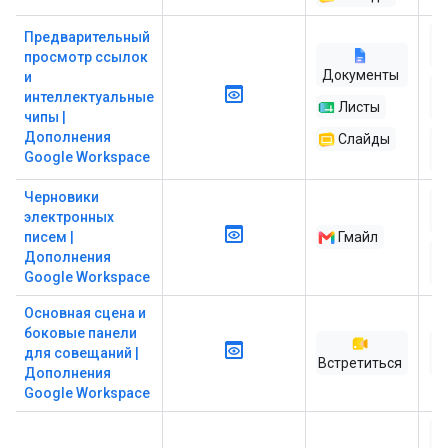
Предварительный
A
просмотр ссылок
Документы
и
интеллектуальные
Листы
чипы |
Дополнения
Слайды
Google Workspace
ра
Черновики
электронных
писем |
Гмайл
Дополнения
ра
Google Workspace
Основная сцена и
боковые панели
для совещаний |
Встретиться
ра
Дополнения
Google Workspace