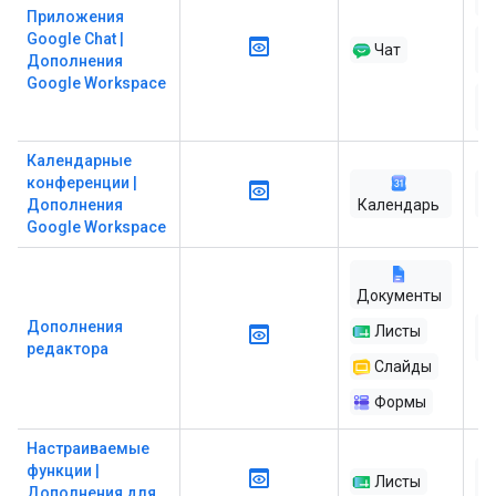
A
Приложения
Google Chat |
Чат
Дополнения
Google Workspace
ра
Календарные
конференции |
Дополнения
Календарь
Google Workspace
Документы
Дополнения
Листы
редактора
Слайды
Формы
Настраиваемые
функции |
Листы
Дополнения для