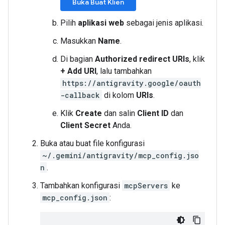
Buka Buat Klien
Pilih
aplikasi web
sebagai jenis aplikasi.
Masukkan
Name
.
Di bagian
Authorized redirect URIs
, klik
+ Add URI
, lalu tambahkan
https://antigravity.google/oauth
-callback
di kolom
URIs
.
Klik
Create
dan salin
Client ID
dan
Client Secret
Anda.
Buka atau buat file konfigurasi
~/.gemini/antigravity/mcp_config.jso
n
.
Tambahkan konfigurasi
mcpServers
ke
mcp_config.json
: