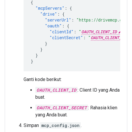
{
"mcpServers"
:
{
"drive"
:
{
"serverUrl"
:
"https://drivemcp.googl
"oauth"
:
{
"clientId"
:
"
OAUTH_CLIENT_ID
"
,
"clientSecret"
:
"
OAUTH_CLIENT_SECR
}
}
}
}
Ganti kode berikut:
OAUTH_CLIENT_ID
: Client ID yang Anda
buat.
OAUTH_CLIENT_SECRET
: Rahasia klien
yang Anda buat.
Simpan
mcp_config.json
.