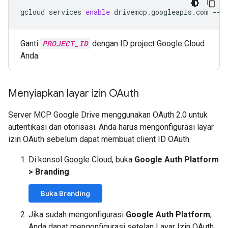
gcloud
services
enable
drivemcp.googleapis.com
--p
Ganti
PROJECT_ID
dengan ID project Google Cloud
Anda.
Menyiapkan layar izin OAuth
Server MCP Google Drive menggunakan OAuth 2.0 untuk
autentikasi dan otorisasi. Anda harus mengonfigurasi layar
izin OAuth sebelum dapat membuat client ID OAuth.
Di konsol Google Cloud, buka
Google Auth Platform
>
Branding
.
Buka Branding
Jika sudah mengonfigurasi
Google Auth Platform
,
Anda dapat mengonfigurasi setelan Layar Izin OAuth