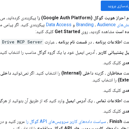
ندسازی بروید
راز هویت گوگل (Google Auth Platform) را
پیکربندی کرده‌اید، می
های Branding
Audience
،
و
Data Access
پیکربندی کنید. اگر پیامی مب
ده است
مشاهده کردید، روی
Get Started
کلیک کنید:
مت
اطلاعات برنامه
، در
قسمت نام برنامه
، عبارت
Drive MCP Server
ت
یل پشتیبانی کاربر
، آدرس ایمیل خود یا یک گروه گوگل مناسب را انتخاب کنید.
عدی
کلیک کنید.
مت
مخاطبان
، گزینه
داخلی (Internal)
را انتخاب کنید. اگر نمی‌توانید
داخلی (Internal)
را انتخاب کنید.
عدی
کلیک کنید.
مت
اطلاعات تماس
، یک
آدرس ایمیل
وارد کنید که از طریق آن بتوانید از هرگ
عدی
کلیک کنید.
مت
Finish
،
سیاست داده‌های کاربر سرویس‌های API گوگل را
مرور کنید و در
ی داده‌های کاربر سرویس‌های API گوگل موافقم»
را انتخاب کنید.