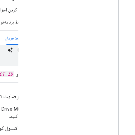
برای فعال کردن اجزای MCP برای گوگل درایو، باید سرویس زیر را در پروژه گوگل کلود خود ف
رابط برنامه‌نو
رابط خط فرمان
به جای
CT_ID
صفحه رضایت OAuth را تنظیم کنید
پیکربندی کنید.
در کنسول گوگ