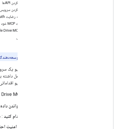
فعال کردن APIها
فعال کردن سرویس‌های
صفحه رضایت OAuth را تنظیم کنید
کلاینت MCP خود را پیکربندی کنید
سرور Google Drive MCP را آزمایش کنید
عیب‌یابی
پیش‌نمایش توسعه‌دهندگا
گوگل درایو یک سرو
گوگل درایو اقداماتی 
سرور Google Drive MCP یک روش استاندارد برای عوامل هوش مصنوعی فراهم می‌کند تا:
خواندن داده‌ه
اقدام کنید
: ف
به امنیت احت