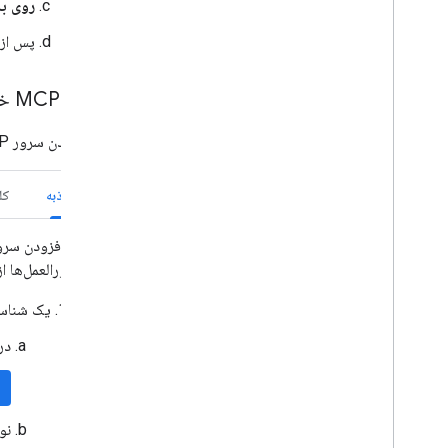
روی به
پس از 
کلاینت MCP خود را پیکربندی کنید
برای افزودن سرور MCP از راه دور گوگل درایو به کلاینت MCP خود، دستورالعمل‌های مربوط به کلاینت خود را دنبال کنید.
ضد جاذبه
کل
برای افزودن سرور MCP از راه دور گوگل درایو به Antigravity، پیکربندی سرور
دستورالعمل‌ها از Antigravity 2.0، Antigravity IDE و Antigravity CLI پشتیبانی می
یک شناسه و رمز ک
در
نو