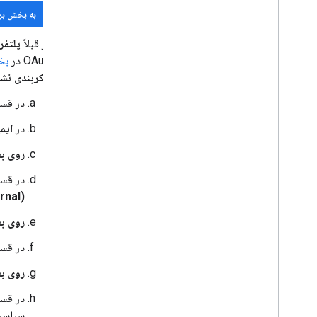
به بخش بر
اگر قبلاً
پلتفرم اح
OAuth در
بخش‌
پیکربندی نش
در قس
در
ایم
روی ب
در قس
(External)
روی ب
در قس
روی ب
در قس
سیاست‌ها