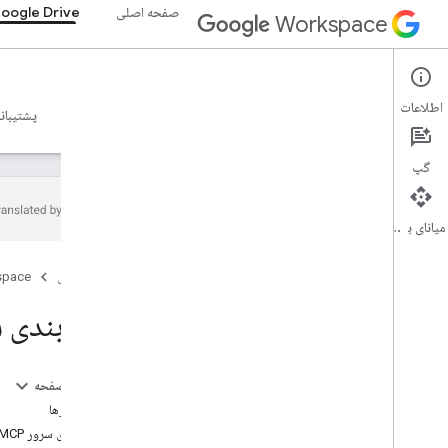
صفحه اصلی
oogle Drive
Workspace
Google Drive
اطلاعات
نمای کلی
راهنما
مرجع
سرور MCP
نمونه ها
پشتیبان
گپ
میانای برنامه‌سازی کاربردی
راهنما
صفحه اصلی
space
پیکربندی سرور Drive MCP
واجد شرایط بودن فایل Drive MCP
پیکربندی سرور P
مرجع MCP
نمای کلی
در این صفحه
ابزار
پیش‌نیازها
پیکربندی سرور Google Drive MCP