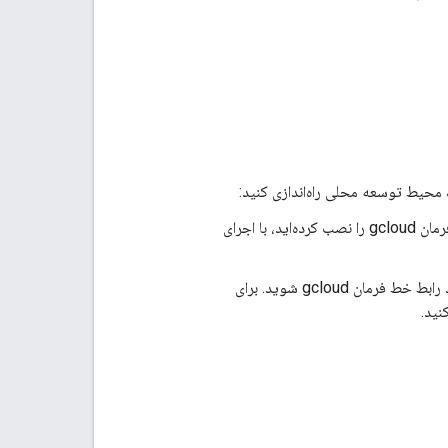
ید، با اجرای
اگر از یک ارائه‌دهنده هویت خارجی (IdP) استفاده می‌کنید، با هویت فدرال خود وارد رابط خط فرمان gcloud شوید. برای
نید.