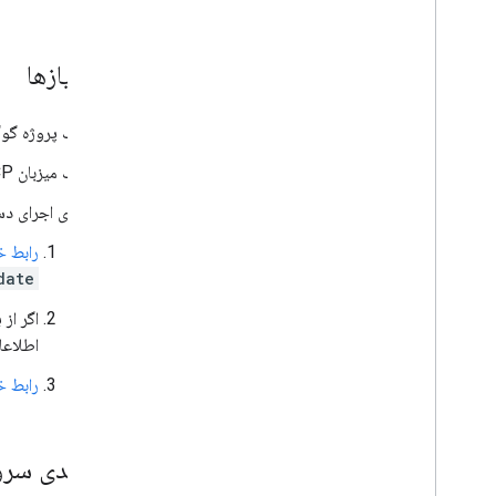
پیش‌نیازها
یک پروژه گوگل
یک میزبان MCP، مانند
برای اجرای دستورات ای
رابط خط فرما
date
اطلاعا
رابط خط فرمان oud
پیکربندی سرور e Drive MCP