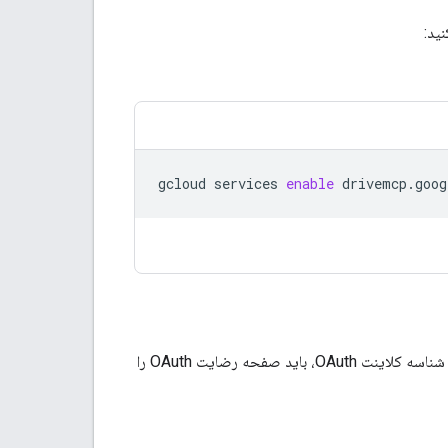
gcloud
services
enable
drivemcp.goog
سرور Google Drive MCP از OAuth 2.0 برای احراز هویت و مجوز استفاده می‌کند. قبل از ایجاد شناسه کلاینت OAuth، باید صفحه رضایت OAuth را