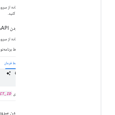
پیکربندی کنید.
فعال کردن APIها
برای استفاده از سرور Google Drive MCP، باید API زیر را در پروژه Google Cloud خود فعال 
رابط برنامه‌ن
رابط خط فرمان
به جای
CT_ID
فعال کردن سرویس‌