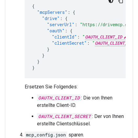
{
"mcpServers"
:
{
"drive"
:
{
"serverUrl"
:
"https://drivemcp.googl
"oauth"
:
{
"clientId"
:
"
OAUTH_CLIENT_ID
"
,
"clientSecret"
:
"
OAUTH_CLIENT_SECR
}
}
}
}
Ersetzen Sie Folgendes:
OAUTH_CLIENT_ID
: Die von Ihnen
erstellte Client-ID.
OAUTH_CLIENT_SECRET
: Der von Ihnen
erstellte Clientschlüssel.
mcp_config.json
sparen.