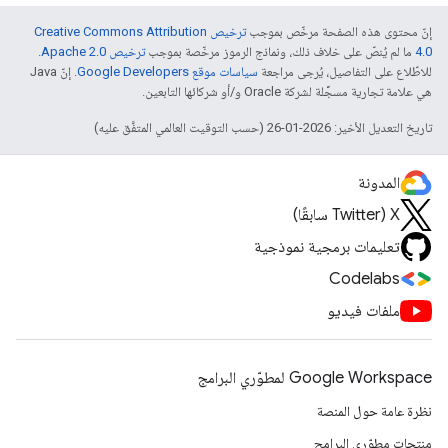
إنّ محتوى هذه الصفحة مرخّص بموجب
ترخيص Creative Commons Attribution
4.0‏
ما لم يُنصّ على خلاف ذلك، ونماذج الرموز مرخّصة بموجب
ترخيص Apache 2.0‏
.
للاطّلاع على التفاصيل، يُرجى مراجعة
سياسات موقع Google Developers‏
. إنّ Java
هي علامة تجارية مسجَّلة لشركة Oracle و/أو شركائها التابعين.
تاريخ التعديل الأخير: 2026-01-26 (حسب التوقيت العالمي المتفَّق عليه)
المدونة
‫X ‏(Twitter سابقًا)
تعليمات برمجية نموذجية
Codelabs
ملفات فيديو
Google Workspace لمطوّري البرامج
نظرة عامة حول المنصة
منتجات مطوّري البرامج