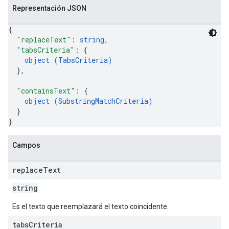
Representación JSON
{
"replaceText"
: 
string
,
"tabsCriteria"
: 
{
object (
TabsCriteria
)
}
,
"containsText"
: 
{
object (
SubstringMatchCriteria
)
}
}
Campos
replace
Text
string
Es el texto que reemplazará el texto coincidente.
tabs
Criteria