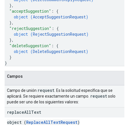
}
,
"acceptSuggestion"
: 
{
object (
AcceptSuggestionRequest
)
}
,
"rejectSuggestion"
: 
{
object (
RejectSuggestionRequest
)
}
,
"deleteSuggestion"
: 
{
object (
DeleteSuggestionRequest
)
}
}
Campos
request
Campo de unión
. Es la solicitud específica que se
request
aplicará. Se requiere exactamente un campo.
solo
puede ser uno de los siguientes valores:
replace
All
Text
object (
ReplaceAllTextRequest
)