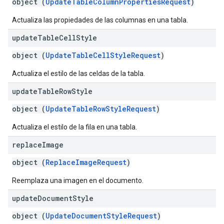
object (
UpdateTableColumnPropertiesRequest
)
Actualiza las propiedades de las columnas en una tabla.
update
Table
Cell
Style
object (
UpdateTableCellStyleRequest
)
Actualiza el estilo de las celdas de la tabla.
update
Table
Row
Style
object (
UpdateTableRowStyleRequest
)
Actualiza el estilo de la fila en una tabla.
replace
Image
object (
ReplaceImageRequest
)
Reemplaza una imagen en el documento.
update
Document
Style
object (
UpdateDocumentStyleRequest
)