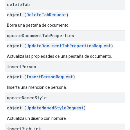
delete
Tab
object (
DeleteTabRequest
)
Borra una pestaña de documento.
update
Document
Tab
Properties
object (
UpdateDocumentTabPropertiesRequest
)
Actualiza las propiedades de una pestaña de documento.
insert
Person
object (
InsertPersonRequest
)
Inserta una mención de persona.
update
Named
Style
object (
UpdateNamedStyleRequest
)
Actualiza un diseño con nombre.
insert
Rich
Link