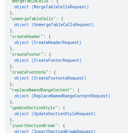
"mergeTableCells"
: 
{
object (
MergeTableCellsRequest
)
}
,
"unmergeTableCells"
: 
{
object (
UnmergeTableCellsRequest
)
}
,
"createHeader"
: 
{
object (
CreateHeaderRequest
)
}
,
"createFooter"
: 
{
object (
CreateFooterRequest
)
}
,
"createFootnote"
: 
{
object (
CreateFootnoteRequest
)
}
,
"replaceNamedRangeContent"
: 
{
object (
ReplaceNamedRangeContentRequest
)
}
,
"updateSectionStyle"
: 
{
object (
UpdateSectionStyleRequest
)
}
,
"insertSectionBreak"
: 
{
object (
InsertSectionBreakRequest
)