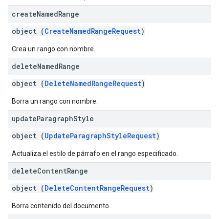
create
Named
Range
object (
CreateNamedRangeRequest
)
Crea un rango con nombre.
delete
Named
Range
object (
DeleteNamedRangeRequest
)
Borra un rango con nombre.
update
Paragraph
Style
object (
UpdateParagraphStyleRequest
)
Actualiza el estilo de párrafo en el rango especificado.
delete
Content
Range
object (
DeleteContentRangeRequest
)
Borra contenido del documento.