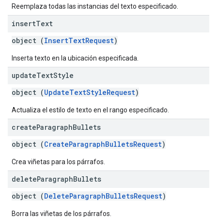
Reemplaza todas las instancias del texto especificado.
insert
Text
object (
InsertTextRequest
)
Inserta texto en la ubicación especificada.
update
Text
Style
object (
UpdateTextStyleRequest
)
Actualiza el estilo de texto en el rango especificado.
create
Paragraph
Bullets
object (
CreateParagraphBulletsRequest
)
Crea viñetas para los párrafos.
delete
Paragraph
Bullets
object (
DeleteParagraphBulletsRequest
)
Borra las viñetas de los párrafos.