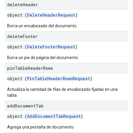
delete
Header
object (
DeleteHeaderRequest
)
Borra un encabezado del documento.
delete
Footer
object (
DeleteFooterRequest
)
Borra un pie de página del documento.
pin
Table
Header
Rows
object (
PinTableHeaderRowsRequest
)
Actualiza la cantidad de filas de encabezado fijadas en una
tabla.
add
Document
Tab
object (
AddDocumentTabRequest
)
Agrega una pestaña de documento.