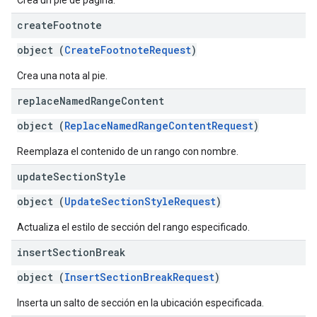
Crea un pie de página.
create
Footnote
object (
CreateFootnoteRequest
)
Crea una nota al pie.
replace
Named
Range
Content
object (
ReplaceNamedRangeContentRequest
)
Reemplaza el contenido de un rango con nombre.
update
Section
Style
object (
UpdateSectionStyleRequest
)
Actualiza el estilo de sección del rango especificado.
insert
Section
Break
object (
InsertSectionBreakRequest
)
Inserta un salto de sección en la ubicación especificada.