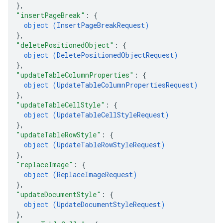
}
,
"insertPageBreak"
: 
{
object (
InsertPageBreakRequest
)
}
,
"deletePositionedObject"
: 
{
object (
DeletePositionedObjectRequest
)
}
,
"updateTableColumnProperties"
: 
{
object (
UpdateTableColumnPropertiesRequest
)
}
,
"updateTableCellStyle"
: 
{
object (
UpdateTableCellStyleRequest
)
}
,
"updateTableRowStyle"
: 
{
object (
UpdateTableRowStyleRequest
)
}
,
"replaceImage"
: 
{
object (
ReplaceImageRequest
)
}
,
"updateDocumentStyle"
: 
{
object (
UpdateDocumentStyleRequest
)
}
,