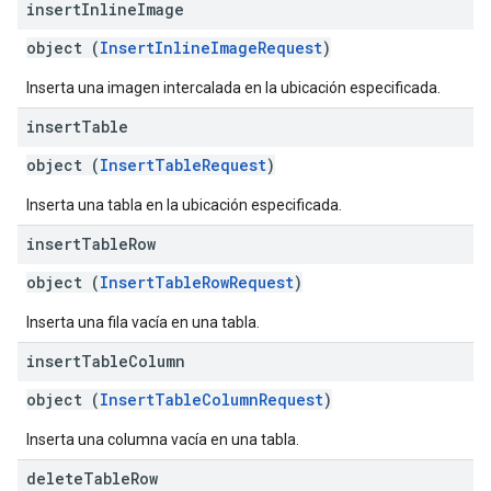
insert
Inline
Image
object (
InsertInlineImageRequest
)
Inserta una imagen intercalada en la ubicación especificada.
insert
Table
object (
InsertTableRequest
)
Inserta una tabla en la ubicación especificada.
insert
Table
Row
object (
InsertTableRowRequest
)
Inserta una fila vacía en una tabla.
insert
Table
Column
object (
InsertTableColumnRequest
)
Inserta una columna vacía en una tabla.
delete
Table
Row