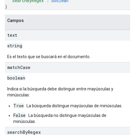
"searchByRegex"
: 
boolean
}
Campos
text
string
Es el texto que se buscará en el documento.
match
Case
boolean
Indica si la búsqueda debe distinguir entre mayúsculas y
minúsculas:
True
: La búsqueda distingue mayúsculas de minúsculas.
False
: La búsqueda no distingue mayúsculas de
minúsculas.
search
By
Regex