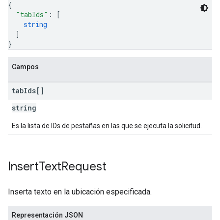
{
"tabIds"
: 
[
string
]
}
Campos
tab
Ids[]
string
Es la lista de IDs de pestañas en las que se ejecuta la solicitud.
Insert
Text
Request
Inserta texto en la ubicación especificada.
Representación JSON