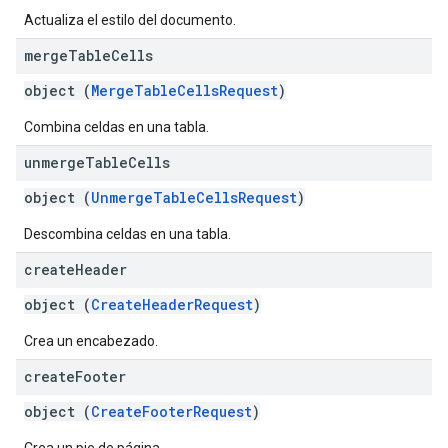
Actualiza el estilo del documento.
merge
Table
Cells
object (
MergeTableCellsRequest
)
Combina celdas en una tabla.
unmerge
Table
Cells
object (
UnmergeTableCellsRequest
)
Descombina celdas en una tabla.
create
Header
object (
CreateHeaderRequest
)
Crea un encabezado.
create
Footer
object (
CreateFooterRequest
)