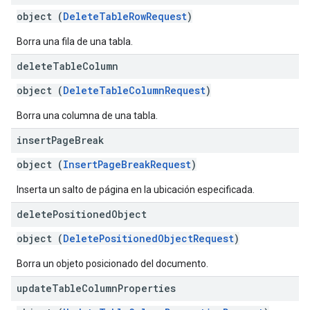
object (
DeleteTableRowRequest
)
Borra una fila de una tabla.
delete
Table
Column
object (
DeleteTableColumnRequest
)
Borra una columna de una tabla.
insert
Page
Break
object (
InsertPageBreakRequest
)
Inserta un salto de página en la ubicación especificada.
delete
Positioned
Object
object (
DeletePositionedObjectRequest
)
Borra un objeto posicionado del documento.
update
Table
Column
Properties