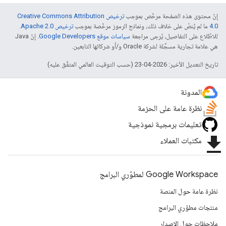
إنّ محتوى هذه الصفحة مرخّص بموجب
ترخيص Creative Commons Attribution
4.0‏
ما لم يُنصّ على خلاف ذلك، ونماذج الرموز مرخّصة بموجب
ترخيص Apache 2.0‏
.
للاطّلاع على التفاصيل، يُرجى مراجعة
سياسات موقع Google Developers‏
. إنّ Java
هي علامة تجارية مسجَّلة لشركة Oracle و/أو شركائها التابعين.
تاريخ التعديل الأخير: 2026-04-23 (حسب التوقيت العالمي المتفَّق عليه)
المدونة
نظرة عامة على الحزمة
تعليمات برمجية نموذجية
file_download
مكتبات العملاء
Google Workspace لمطوّري البرامج
نظرة عامة حول المنصة
منتجات مطوّري البرامج
ملاحظات حول الإصدار