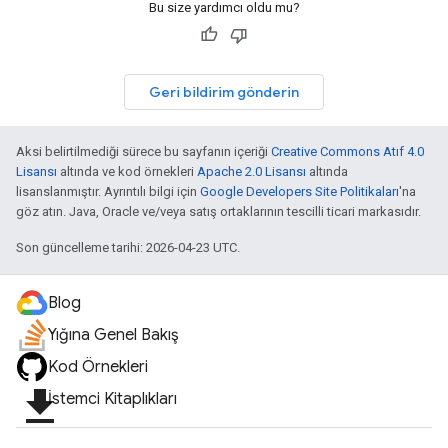
Bu size yardımcı oldu mu?
Geri bildirim gönderin
Aksi belirtilmediği sürece bu sayfanın içeriği
Creative Commons Atıf 4.0
Lisansı
altında ve kod örnekleri
Apache 2.0 Lisansı
altında
lisanslanmıştır. Ayrıntılı bilgi için
Google Developers Site Politikaları
'na
göz atın. Java, Oracle ve/veya satış ortaklarının tescilli ticari markasıdır.
Son güncelleme tarihi: 2026-04-23 UTC.
Blog
Yığına Genel Bakış
Kod Örnekleri
file_download
İstemci Kitaplıkları