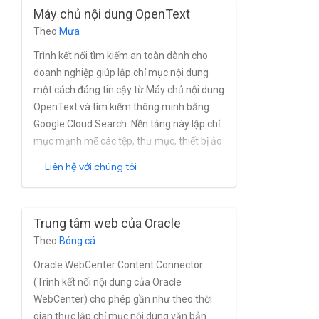
Máy chủ nội dung OpenText
Theo
Mưa
Trình kết nối tìm kiếm an toàn dành cho
doanh nghiệp giúp lập chỉ mục nội dung
một cách đáng tin cậy từ Máy chủ nội dung
OpenText và tìm kiếm thông minh bằng
Google Cloud Search. Nền tảng này lập chỉ
mục mạnh mẽ các tệp, thư mục, thiết bị ảo
thư mục, tài liệu phức hợp, tin tức, email,
Liên hệ với chúng tôi
tập, bộ sưu tập, và nhiều đối tượng khác từ
các bản sao Máy chủ nội dung gần như
theo thời gian thực. Trình kết nối hỗ trợ đầy
Trung tâm web của Oracle
đủ Nội dung OpenText Tính năng quản lý
Theo
Bóng cá
người dùng và nhóm được tích hợp sẵn
trên máy chủ.
Oracle WebCenter Content Connector
(Trình kết nối nội dung của Oracle
WebCenter) cho phép gần như theo thời
gian thực lập chỉ mục nội dung văn bản