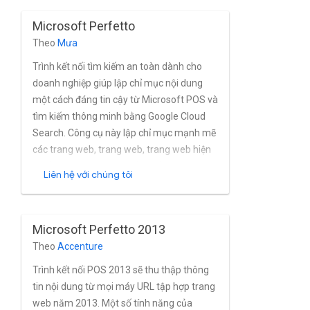
quản lý quyền tích hợp của MediaWiki,
Microsoft Perfetto
cũng như MediaWiki dựa trên Active
Theo
Mưa
Directory và các thư mục khác luôn miễn
phí.
Trình kết nối tìm kiếm an toàn dành cho
doanh nghiệp giúp lập chỉ mục nội dung
một cách đáng tin cậy từ Microsoft POS và
tìm kiếm thông minh bằng Google Cloud
Search. Công cụ này lập chỉ mục mạnh mẽ
các trang web, trang web, trang web hiện
đại (dành cho 2016 trở về sau) và các
Liên hệ với chúng tôi
trang cổ điển, trang wiki, tài liệu OneNote,
các mục trong danh sách, việc cần làm,
mục trong lịch, tệp đính kèm và tệp từ Các
Microsoft Perfetto 2013
phiên bản AppSheet tại cơ sở gần như
Theo
Accenture
theo thời gian thực. Trình kết nối hỗ trợ đầy
đủ cho người dùng và nhóm tích hợp của
Trình kết nối POS 2013 sẽ thu thập thông
Microsoft Perfetto quản lý, cũng như
tin nội dung từ mọi máy URL tập hợp trang
Active Directory và nhà cung cấp OAuth
web năm 2013. Một số tính năng của