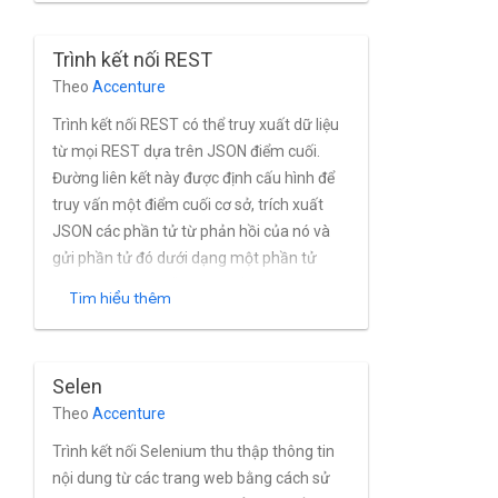
Elasticsearch để tìm nạp nội dung.
Trình kết nối REST
Theo
Accenture
Trình kết nối REST có thể truy xuất dữ liệu
từ mọi REST dựa trên JSON điểm cuối.
Đường liên kết này được định cấu hình để
truy vấn một điểm cuối cơ sở, trích xuất
JSON các phần tử từ phản hồi của nó và
gửi phần tử đó dưới dạng một phần tử
riêng lẻ tài liệu. Mỗi thực thể được trích
Tìm hiểu thêm
xuất có thể được bổ sung thêm siêu dữ liệu
từ cùng một điểm cuối hoặc thậm chí quét
đệ quy để tìm thêm nội dung dựa trên mỗi
Selen
thực thể. Tính năng này hỗ trợ ảnh chụp
Theo
Accenture
nhanh và không dựa trên ảnh chụp nhanh
gia tăng và hệ phân cấp tài liệu.
Trình kết nối Selenium thu thập thông tin
nội dung từ các trang web bằng cách sử