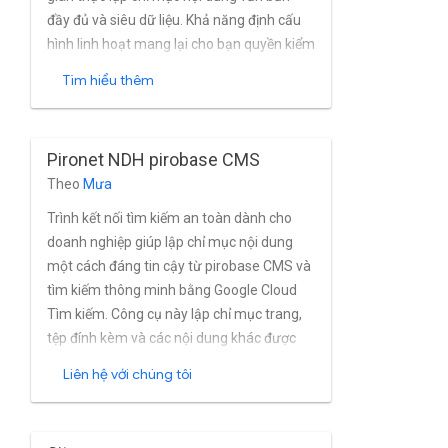
đầy đủ và siêu dữ liệu. Khả năng định cấu
hình linh hoạt mang lại cho bạn quyền kiểm
soát chi tiết nội dung nào được lập chỉ mục.
Tìm hiểu thêm
Trình kết nối cung cấp trình tạo giản đồ và
trang kết quả sẵn sàng để sử dụng cho
phép tìm kiếm dựa trên chỉ mục Google
Pironet NDH pirobase CMS
Cloud Search sẽ được thực hiện trực tiếp
Theo
Mưa
từ Nội dung WebCenter.
Trình kết nối tìm kiếm an toàn dành cho
doanh nghiệp giúp lập chỉ mục nội dung
một cách đáng tin cậy từ pirobase CMS và
tìm kiếm thông minh bằng Google Cloud
Tìm kiếm. Công cụ này lập chỉ mục trang,
tệp đính kèm và các nội dung khác được
tạo một cách mạnh mẽ các loại tài liệu từ
Liên hệ với chúng tôi
pirobase CMS gần như theo thời gian thực.
Trình kết nối hỗ trợ đầy đủ pirobase CMS'
tích hợp sẵn tính năng quản lý nhóm và