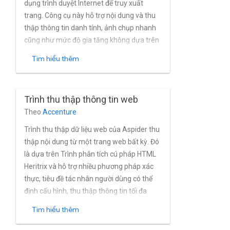
dụng trình duyệt Internet để truy xuất
trang. Công cụ này hỗ trợ nội dung và thu
thập thông tin danh tính, ảnh chụp nhanh
cũng như mức độ gia tăng không dựa trên
ảnh chụp nhanh và hệ thống phân cấp tài
Tìm hiểu thêm
liệu. Giúp tránh các vấn đề về khả năng
tương thích với web các khung như
Angular, React, v.v.
Trình thu thập thông tin web
Theo
Accenture
Trình thu thập dữ liệu web của Aspider thu
thập nội dung từ một trang web bất kỳ. Đó
là dựa trên Trình phân tích cú pháp HTML
Heritrix và hỗ trợ nhiều phương pháp xác
thực, tiêu đề tác nhân người dùng có thể
định cấu hình, thu thập thông tin tối đa
phạm vi thu thập thông tin chuyên sâu, linh
Tìm hiểu thêm
hoạt (chỉ máy chủ lưu trữ hoặc miền hoặc
mọi thứ), chính sách robot liên quan đến