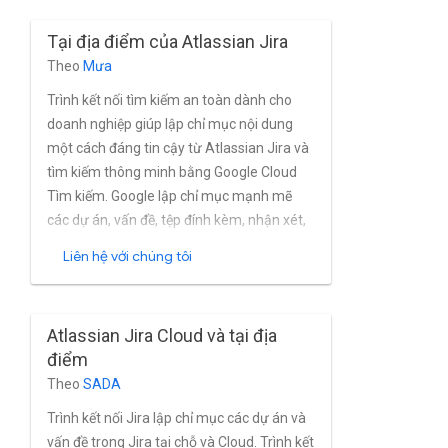
hỗ trợ đầy đủ Atlassian Jira Tính năng
Tại địa điểm của Atlassian Jira
quản lý người dùng và nhóm được tích hợp
Theo
Mưa
sẵn trong Cloud.
Trình kết nối tìm kiếm an toàn dành cho
doanh nghiệp giúp lập chỉ mục nội dung
một cách đáng tin cậy từ Atlassian Jira và
tìm kiếm thông minh bằng Google Cloud
Tìm kiếm. Google lập chỉ mục mạnh mẽ
các dự án, vấn đề, tệp đính kèm, nhận xét,
nhật ký công việc, nhật ký vấn đề, đường
Liên hệ với chúng tôi
liên kết và hồ sơ từ Jira tại cơ sở hạ tầng
riêng theo thời gian thực. Giắc cắm hỗ trợ
đầy đủ Atlassian Tính năng quản lý nhóm
Atlassian Jira Cloud và tại địa
và người dùng tích hợp sẵn của Jira, cũng
điểm
như Jira dựa trên Active Directory và các
Theo
SADA
thư mục khác luôn miễn phí.
Trình kết nối Jira lập chỉ mục các dự án và
vấn đề trong Jira tại chỗ và Cloud. Trình kết