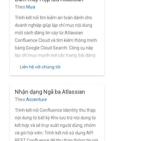
Theo
Mưa
Trình kết nối tìm kiếm an toàn dành cho
doanh nghiệp giúp lập chỉ mục nội dung
một cách đáng tin cậy từ Atlassian
Confluence Cloud và tìm kiếm thông minh
bằng Google Cloud Search. Công cụ này
lập chỉ mục mạnh mẽ các trang, bài đăng
trên blog, tệp đính kèm, nhận xét, không
Liên hệ với chúng tôi
gian, hồ sơ và trang web trung tâm dành
cho các thẻ từ Các thực thể Confluence
Cloud gần như theo thời gian thực. Trình
Nhận dạng Ngã ba Atlassian
kết nối hoàn chỉnh hỗ trợ người dùng và
Theo
Accenture
nhóm tích hợp sẵn của Atlassian
Confluence Cloud Google Cloud.
Trình kết nối Confluence Identity thu thập
nội dung từ bất kỳ Kho lưu trữ nội dung từ
kết hợp và sẽ truy xuất người dùng, nhóm
và gói hội viên. Trình kết nối sử dụng API
REST Confluence để thu thập thông tin nội