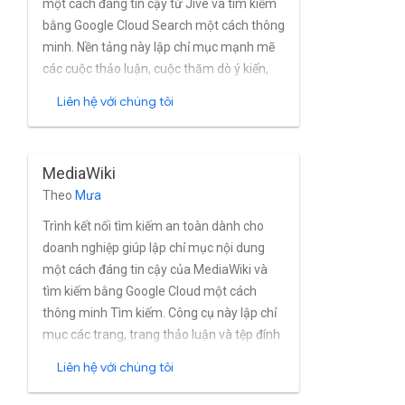
một cách đáng tin cậy từ Jive và tìm kiếm
bằng Google Cloud Search một cách thông
minh. Nền tảng này lập chỉ mục mạnh mẽ
các cuộc thảo luận, cuộc thăm dò ý kiến,
tệp, blog, không gian, nhóm, dự án, nhiệm
Liên hệ với chúng tôi
vụ, video, tin nhắn, ý tưởng, hồ sơ và thông
tin cập nhật về trạng thái từ các thực thể
Jive tại chỗ và trên đám mây trong gần
MediaWiki
như theo thời gian thực. Trình kết nối hỗ trợ
Theo
Mưa
đầy đủ cho người dùng tích hợp của Jive và
quản lý nhóm, đồng thời hỗ trợ xác thực
Trình kết nối tìm kiếm an toàn dành cho
gốc của Jive mô hình OAuth và Xác thực
doanh nghiệp giúp lập chỉ mục nội dung
cơ bản.
một cách đáng tin cậy của MediaWiki và
tìm kiếm bằng Google Cloud một cách
thông minh Tìm kiếm. Công cụ này lập chỉ
mục các trang, trang thảo luận và tệp đính
kèm một cách mạnh mẽ từ các bản sao
Liên hệ với chúng tôi
MediaWiki gần như theo thời gian thực.
Trình kết nối hoàn chỉnh hỗ trợ mô hình