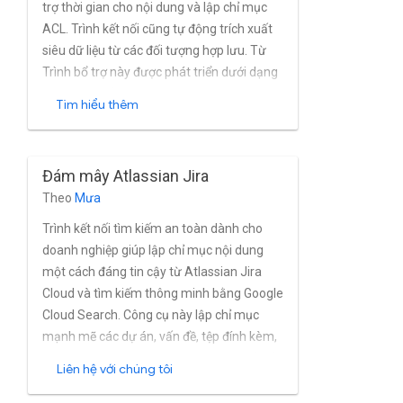
trợ thời gian cho nội dung và lập chỉ mục
ACL. Trình kết nối cũng tự động trích xuất
siêu dữ liệu từ các đối tượng hợp lưu. Từ
Trình bổ trợ này được phát triển dưới dạng
một Trình bổ trợ Confluence và tương tác
Tìm hiểu thêm
với nội dung kích hoạt và cho phép lập chỉ
mục theo thời gian thực. Được nhiều khách
hàng sử dụng
Đám mây Atlassian Jira
Theo
Mưa
Trình kết nối tìm kiếm an toàn dành cho
doanh nghiệp giúp lập chỉ mục nội dung
một cách đáng tin cậy từ Atlassian Jira
Cloud và tìm kiếm thông minh bằng Google
Cloud Search. Công cụ này lập chỉ mục
mạnh mẽ các dự án, vấn đề, tệp đính kèm,
nhận xét, nhật ký công việc, nhật ký vấn đề,
Liên hệ với chúng tôi
đường liên kết và hồ sơ của Jira Đám mây
gần như theo thời gian thực. Trình kết nối