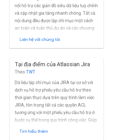
nối hỗ trợ các giản đồ siêu dữ liệu tuỳ chỉnh
và cập nhật gia tăng nhanh chóng. Tất cả
nội dung đều được lập chỉ mục một cách
an toàn và tuân thủ dự án và các chương
trình cấp quyền cấp sự cố. Trình kết nối tận
Liên hệ với chúng tôi
dụng một trình bổ trợ tuỳ chỉnh do SADA
phát triển để thu thập quyền truy cập một
cách hiệu quả hơn kiểm soát thông tin. Hỗ
Tại địa điểm của Atlassian Jira
trợ các thư mục của bên thứ ba hoặc Jira
Theo
TWT
tích hợp sẵn tính năng quản lý nhóm và
người dùng.
Dữ liệu lập chỉ mục của JIRA tại cơ sở với
dịch vụ hỗ trợ phiếu yêu cầu hỗ trợ theo
thời gian thực dựa trên quy trình làm việc
JIRA, tôn trọng tất cả các quyền ACL
tương ứng với một phiếu yêu cầu hỗ trợ ở
bước cụ thể trong quy trình công việc. Giúp
khám phá tất cả kiến thức trong vé của
Tìm hiểu thêm
bạn