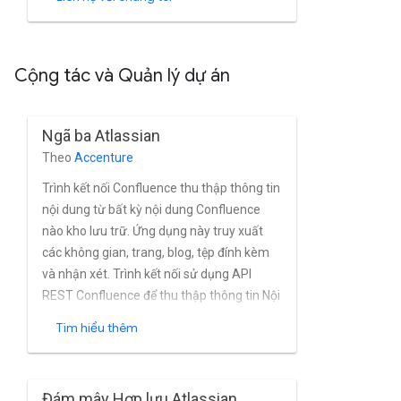
của Google cung cấp. Dịch vụ này sử dụng
API Biểu đồ và API Nghỉ ngơi của Gitlab để
lấy nội dung trên Gitlab.
Cộng tác và Quản lý dự án
Ngã ba Atlassian
Theo
Accenture
Trình kết nối Confluence thu thập thông tin
nội dung từ bất kỳ nội dung Confluence
nào kho lưu trữ. Ứng dụng này truy xuất
các không gian, trang, blog, tệp đính kèm
và nhận xét. Trình kết nối sử dụng API
REST Confluence để thu thập thông tin Nội
dung hợp lưu; hỗ trợ liên kết sớm, thu thập
Tìm hiểu thêm
dữ liệu tăng dần, HTTP và HTTPS; tìm nạp
các ACL; và độc lập với công cụ tìm kiếm.
Đám mây Hợp lưu Atlassian