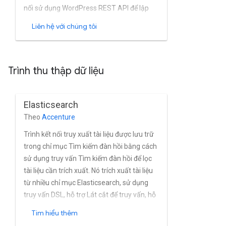
nối sử dụng WordPress REST API để lập
chỉ mục nội dung WordPress.
Liên hệ với chúng tôi
Trình thu thập dữ liệu
Elasticsearch
Theo
Accenture
Trình kết nối truy xuất tài liệu được lưu trữ
trong chỉ mục Tìm kiếm đàn hồi bằng cách
sử dụng truy vấn Tìm kiếm đàn hồi để lọc
tài liệu cần trích xuất. Nó trích xuất tài liệu
từ nhiều chỉ mục Elasticsearch, sử dụng
truy vấn DSL, hỗ trợ Lát cắt để truy vấn, hỗ
trợ Chữ ký AWS cơ bản Xác thực V4 và sử
Tìm hiểu thêm
dụng phương thức Get hoặc MGet