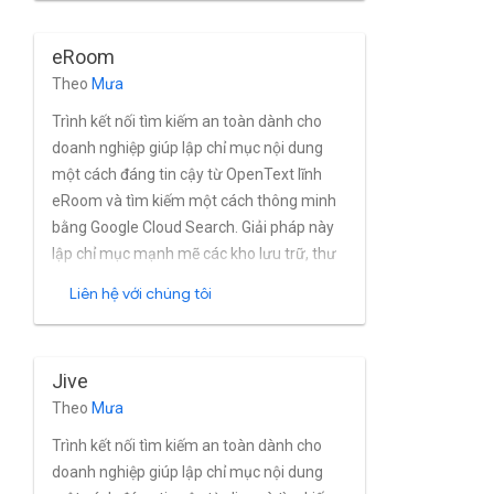
eRoom
Theo
Mưa
Trình kết nối tìm kiếm an toàn dành cho
doanh nghiệp giúp lập chỉ mục nội dung
một cách đáng tin cậy từ OpenText lĩnh
eRoom và tìm kiếm một cách thông minh
bằng Google Cloud Search. Giải pháp này
lập chỉ mục mạnh mẽ các kho lưu trữ, thư
mục và cùng với dữ liệu meta và thuộc tính
Liên hệ với chúng tôi
của chúng từ Chromium eRoom gần như
theo thời gian thực. Trình kết nối hỗ trợ đầy
đủ OpenText Tính năng quản lý nhóm và
Jive
người dùng tích hợp sẵn của Chromium
Theo
Mưa
eRoom.
Trình kết nối tìm kiếm an toàn dành cho
doanh nghiệp giúp lập chỉ mục nội dung