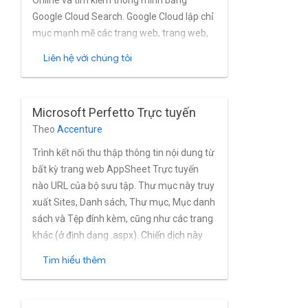
Online và tìm kiếm thông minh bằng
Google Cloud Search. Google Cloud lập chỉ
mục mạnh mẽ các trang web, trang web,
trang web hiện đại và trang cổ điển, trang
Liên hệ với chúng tôi
wiki, tài liệu OneNote, mục danh sách, công
việc, các mục trong lịch, tệp đính kèm và
các tệp từ POS Online trong gần như theo
Microsoft Perfetto Trực tuyến
thời gian thực. Trình kết nối hỗ trợ đầy đủ
Theo
Accenture
Microsoft POS Tính năng quản lý nhóm và
người dùng tích hợp trực tuyến, cũng như
Trình kết nối thu thập thông tin nội dung từ
Azure Active Thư mục và các nhà cung
bất kỳ trang web AppSheet Trực tuyến
cấp OAuth như SiteMinder và Okta. Chiến
nào URL của bộ sưu tập. Thư mục này truy
lược phát hành đĩa đơn trình kết nối cụ thể
xuất Sites, Danh sách, Thư mục, Mục danh
hỗ trợ xác thực liên kết và hợp nhất Người
sách và Tệp đính kèm, cũng như các trang
thuê Microsoft 365.
khác (ở định dạng .aspx). Chiến dịch này
trình kết nối hỗ trợ Perfetto chạy trên
Tìm hiểu thêm
phiên bản Microsoft 365. Dịch vụ này sử
dụng API REST của Sharepoint, đồng thời
có chức năng thu thập thông tin về nội