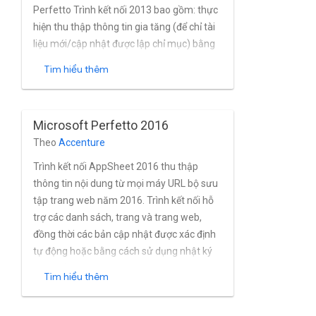
như SiteMinder và Okta. Trình kết nối đi
Perfetto Trình kết nối 2013 bao gồm: thực
kèm với dịch vụ hỗ trợ cho Xác thực cơ
hiện thu thập thông tin gia tăng (để chỉ tài
bản, NTLM và Kerberos.
liệu mới/cập nhật được lập chỉ mục) bằng
nhật ký thay đổi của Perfetto timestamp;
Tìm hiểu thêm
tìm nạp danh sách kiểm soát quyền truy
cập (ACL) cho cấp tài liệu bảo mật; chạy từ
bất kỳ máy nào có quyền truy cập vào
Microsoft Perfetto 2016
Perfetto đã cho URL; hỗ trợ các danh sách
Theo
Accenture
bên ngoài NTLM, HTTP và BCS; hỗ trợ sớm
cơ chế ràng buộc; chạy mà không cần cài
Trình kết nối AppSheet 2016 thu thập
đặt bất cứ thứ gì trên Perfetto; có mẫu
thông tin nội dung từ mọi máy URL bộ sưu
biểu thức chính quy cho tệp để bao gồm /
tập trang web năm 2016. Trình kết nối hỗ
loại trừ.
trợ các danh sách, trang và trang web,
đồng thời các bản cập nhật được xác định
tự động hoặc bằng cách sử dụng nhật ký
thay đổi AppSheet.
Tìm hiểu thêm