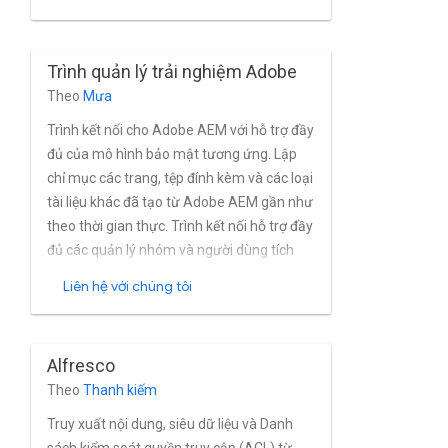
phần tử trang web cần bao gồm, hỗ trợ thu
thập dữ liệu với vai trò người dùng và hỗ trợ
cho quảng cáo thay thế và chuyển tiếp nội
Trình quản lý trải nghiệm Adobe
dung.
Theo
Mưa
Trình kết nối cho Adobe AEM với hỗ trợ đầy
đủ của mô hình bảo mật tương ứng. Lập
chỉ mục các trang, tệp đính kèm và các loại
tài liệu khác đã tạo từ Adobe AEM gần như
theo thời gian thực. Trình kết nối hỗ trợ đầy
đủ các quản lý nhóm và người dùng tích
hợp sẵn cũng như cài đặt AEM dựa trên
Liên hệ với chúng tôi
Active Directory và các dịch vụ thư mục
khác. Ngày 6 trình kết nối tìm kiếm Raytion.
Alfresco
Theo
Thanh kiếm
Truy xuất nội dung, siêu dữ liệu và Danh