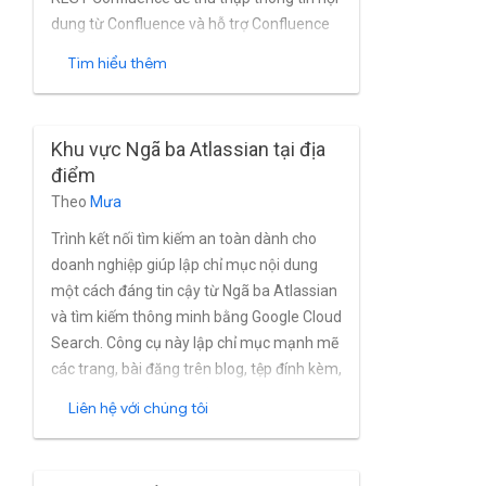
dung từ Confluence và hỗ trợ Confluence
tại chỗ và cài đặt Cloud.
Tìm hiểu thêm
Khu vực Ngã ba Atlassian tại địa
điểm
Theo
Mưa
Trình kết nối tìm kiếm an toàn dành cho
doanh nghiệp giúp lập chỉ mục nội dung
một cách đáng tin cậy từ Ngã ba Atlassian
và tìm kiếm thông minh bằng Google Cloud
Search. Công cụ này lập chỉ mục mạnh mẽ
các trang, bài đăng trên blog, tệp đính kèm,
nhận xét, không gian, hồ sơ và trang web
Liên hệ với chúng tôi
trung tâm để gắn các thẻ từ cơ sở hạ tầng
riêng Các thực thể hợp lưu gần như theo
thời gian thực. Trình kết nối hỗ trợ đầy đủ