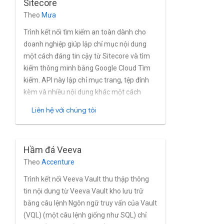
Sitecore
người dùng.
Theo
Mưa
Trình kết nối tìm kiếm an toàn dành cho
doanh nghiệp giúp lập chỉ mục nội dung
một cách đáng tin cậy từ Sitecore và tìm
kiếm thông minh bằng Google Cloud Tìm
kiếm. API này lập chỉ mục trang, tệp đính
kèm và nhiều nội dung khác một cách
mạnh mẽ được tạo gần như theo thời gian
Liên hệ với chúng tôi
thực. Trình kết nối hoàn chỉnh hỗ trợ mô
hình cấp quyền của Sitecore, cũng như hỗ
trợ người dùng và nhóm trong Active
Hầm đá Veeva
Directory được liên kết.
Theo
Accenture
Trình kết nối Veeva Vault thu thập thông
tin nội dung từ Veeva Vault kho lưu trữ
bằng câu lệnh Ngôn ngữ truy vấn của Vault
(VQL) (một câu lệnh giống như SQL) chỉ