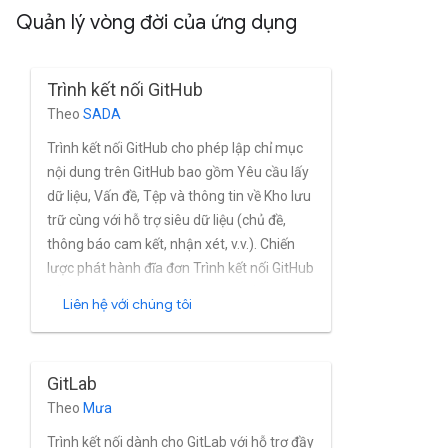
Quản lý vòng đời của ứng dụng
Trình kết nối GitHub
Theo
SADA
Trình kết nối GitHub cho phép lập chỉ mục
nội dung trên GitHub bao gồm Yêu cầu lấy
dữ liệu, Vấn đề, Tệp và thông tin về Kho lưu
trữ cùng với hỗ trợ siêu dữ liệu (chủ đề,
thông báo cam kết, nhận xét, v.v.). Chiến
lược phát hành đĩa đơn Trình kết nối GitHub
hỗ trợ khả năng phát hiện thay đổi gia tăng
Liên hệ với chúng tôi
nhanh. Chiến lược phát hành đĩa đơn trình
kết nối sử dụng API GraphQL và REST của
GitHub để lập chỉ mục Nội dung trên
GitLab
GitHub.
Theo
Mưa
Trình kết nối dành cho GitLab với hỗ trợ đầy