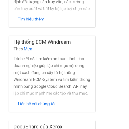
định đối tượng cần truy vấn, các trường
cần truy xuất và bất kỳ bộ lọc tuỳ chọn nào
để áp dụng.
Tìm hiểu thêm
Hệ thống ECM Windream
Theo
Mưa
Trình kết nối tìm kiếm an toàn dành cho
doanh nghiệp giúp lập chỉ mục nội dung
một cách đáng tin cậy từ hệ thống
Windream ECM-System và tìm kiếm thông
minh bằng Google Cloud Search. API này
lập chỉ mục mạnh mẽ các tệp và thư mục,
bao gồm tập hợp siêu dữ liệu toàn diện
Liên hệ với chúng tôi
được liên kết với hệ thống ECM-ream gió
trong gần như theo thời gian thực. Đầu nối
này hỗ trợ đầy đủ hệ thống báo gió ECM-
DocuShare của Xerox
System mô hình quản lý quyền cũng như