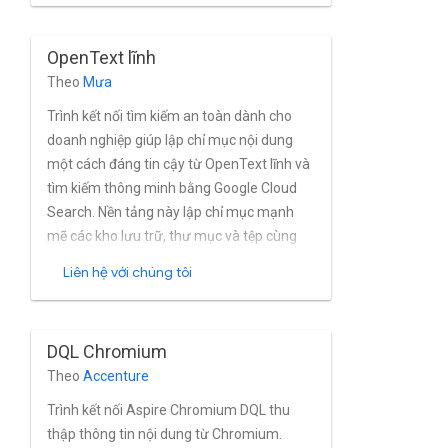
hình quản lý quyền của Allocations One,
người dùng và nhóm tích hợp sẵn quản lý,
OpenText lĩnh
cũng như các bản cài đặt Allocations One
Theo
Mưa
dựa trên Thư mục và các dịch vụ thư mục
khác.
Trình kết nối tìm kiếm an toàn dành cho
doanh nghiệp giúp lập chỉ mục nội dung
một cách đáng tin cậy từ OpenText lĩnh và
tìm kiếm thông minh bằng Google Cloud
Search. Nền tảng này lập chỉ mục mạnh
mẽ các kho lưu trữ, thư mục và tệp cùng
với siêu dữ liệu và thuộc tính của họ từ
Liên hệ với chúng tôi
Chromium ở gần theo thời gian thực. Trình
kết nối hỗ trợ đầy đủ chức năng OpenText
lĩnh tích hợp sẵn tính năng quản lý nhóm
DQL Chromium
và người dùng.
Theo
Accenture
Trình kết nối Aspire Chromium DQL thu
thập thông tin nội dung từ Chromium.