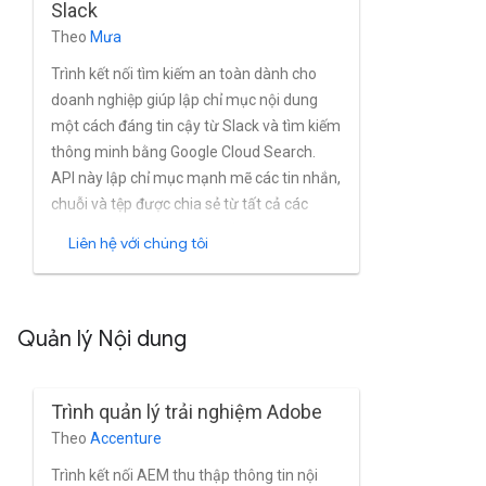
Slack
dung và danh tính, gia tăng dựa trên ảnh
Theo
Mưa
chụp nhanh và không dựa trên ảnh chụp
nhanh, cũng như hỗ trợ hệ phân cấp tài
Trình kết nối tìm kiếm an toàn dành cho
liệu.
doanh nghiệp giúp lập chỉ mục nội dung
một cách đáng tin cậy từ Slack và tìm kiếm
thông minh bằng Google Cloud Search.
API này lập chỉ mục mạnh mẽ các tin nhắn,
chuỗi và tệp được chia sẻ từ tất cả các
kênh công khai của Slack gần như theo
Liên hệ với chúng tôi
thời gian thực.
Quản lý Nội dung
Trình quản lý trải nghiệm Adobe
Theo
Accenture
Trình kết nối AEM thu thập thông tin nội