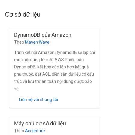
việc đưa vào hoặc loại trừ trang, phân tích
Cơ sở dữ liệu
cú pháp sơ đồ trang web, cũng như tính
năng dọn dẹp nội dung dựa trên quy tắc
biểu thức chính quy.
DynamoDB của Amazon
Theo
Maven Wave
Trình kết nối Amazon DynamoDB sẽ lập chỉ
mục nội dung từ một AWS Phiên bản
DynamoDB, kết hợp các tập hợp kết quả
phụ thuộc, đặt ACL, điền sẵn dữ liệu có cấu
trúc và lưu trữ an toàn nội dung được bảo
vệ.
Liên hệ với chúng tôi
Máy chủ cơ sở dữ liệu
Theo
Accenture