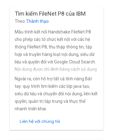
hành đĩa đơn trình kết nối hỗ trợ đầy đủ
người dùng, nhóm tích hợp sẵn của e-Spirit
Tìm kiếm FileNet P8 của IBM
FirstSpirit và quản lý quyền, cũng như các
Theo
Thành thạo
bản cài đặt của FirstSpirit dựa trên Active
Directory và các dịch vụ thư mục khác.
Mẫu trình kết nối Handshake FileNet P8
cho phép các tổ chức kết nối với các hệ
thống FileNet P8, thu thập thông tin, tập
hợp và truyền hàng loạt nội dung, siêu dữ
liệu và quyền đối với Google Cloud Search.
Nội dung được chỉ định bằng cách sử dụng
bộ lọc SQL FileNet P8 gốc. Hỗ trợ đầy đủ
Ngoài ra, còn hỗ trợ tất cả tính năng Bắt
hoặc truyền tải gia tăng, chạy dưới dạng
tay: quy trình tìm kiếm các lớp java tạo,
công việc theo lịch, được định cấu hình
siêu dữ liệu và chuyển đổi nội dung, liên kết
trong giao diện người dùng Quản trị bắt
quyền, quản trị tập trung và thực thể
tay.
nhanh triển khai.
Liên hệ với chúng tôi