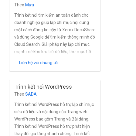
Theo
Mưa
quản lý người dùng và nhóm trong Active
Directory.
Trình kết nối tìm kiếm an toàn dành cho
doanh nghiệp giúp lập chỉ mục nội dung
một cách đáng tin cậy từ Xerox DocuShare
và dùng Google để tìm kiếm thông minh đó
Cloud Search. Giải pháp này lập chỉ mục
mạnh mẽ kho lưu trữ dữ liệu, thư mục hồ
sơ, nhóm và tệp từ DocuShare gần như
Liên hệ với chúng tôi
theo thời gian thực. Chiến lược phát hành
đĩa đơn trình kết nối hỗ trợ đầy đủ người
dùng và nhóm tích hợp Xerox DocuShare
Trình kết nối WordPress
Google Cloud.
Theo
SADA
Trình kết nối WordPress hỗ trợ lập chỉ mục
siêu dữ liệu và nội dung của Trang web
WordPress bao gồm Trang và Bài đăng.
Trình kết nối WordPress hỗ trợ phát hiện
thay đổi gia tăng nhanh chóng. Trình kết