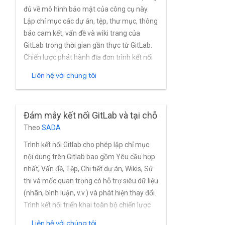
đủ về mô hình bảo mật của công cụ này.
Lập chỉ mục các dự án, tệp, thư mục, thông
báo cam kết, vấn đề và wiki trang của
GitLab trong thời gian gần thực từ GitLab.
Chiến lược phát hành đĩa đơn trình kết nối
hỗ trợ đầy đủ người dùng và nhóm tích hợp
Liên hệ với chúng tôi
của GitLab Google Cloud. Trình kết nối tìm
kiếm Raytion thế hệ thứ 6.
Đám mây kết nối GitLab và tại chỗ
Theo
SADA
Trình kết nối Gitlab cho phép lập chỉ mục
nội dung trên Gitlab bao gồm Yêu cầu hợp
nhất, Vấn đề, Tệp, Chi tiết dự án, Wikis, Sử
thi và mốc quan trọng có hỗ trợ siêu dữ liệu
(nhãn, bình luận, v.v.) và phát hiện thay đổi.
Trình kết nối triển khai toàn bộ chiến lược
truyền tải do SDK Trình kết nối nội dung
Liên hệ với chúng tôi