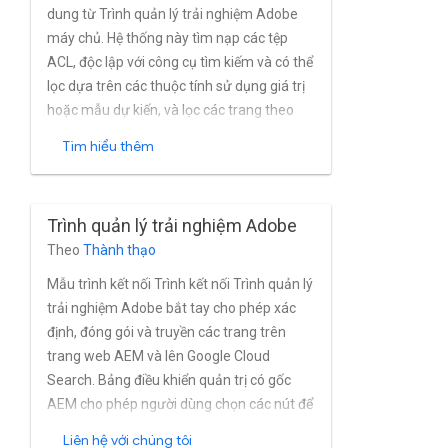
dung từ Trình quản lý trải nghiệm Adobe
máy chủ. Hệ thống này tìm nạp các tệp
ACL, độc lập với công cụ tìm kiếm và có thể
lọc dựa trên các thuộc tính sử dụng giá trị
hoặc mẫu dự kiến, và lọc các trang theo
thời gian bật và tắt đã lên lịch. Chiến dịch
Tìm hiểu thêm
này hỗ trợ tìm nạp nội dung không bắt
buộc và điều tiết kết nối. Chiến dịch này
cũng có thể truy xuất đối tượng Trang và
Trình quản lý trải nghiệm Adobe
Tài sản.
Theo
Thành thạo
Mẫu trình kết nối Trình kết nối Trình quản lý
trải nghiệm Adobe bắt tay cho phép xác
định, đóng gói và truyền các trang trên
trang web AEM và lên Google Cloud
Search. Bảng điều khiển quản trị có gốc
AEM cho phép người dùng chọn các nút để
lập chỉ mục, loại trừ trường, xác định các
Liên hệ với chúng tôi