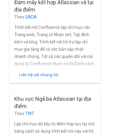
Đám mây kết hợp Atlassian và tại
Tính năng quản lý nhóm và người dùng
địa điểm
tích hợp của Atlassian Confluence, cũng
Theo
SADA
như dưới dạng lượt cài đặt Confluence dựa
trên Active Directory và các dịch vụ thư
Trình kết nối Confluence lập chỉ mục các
mục.
Trang web, Trang có Nhận xét, Tệp đính
kèm và blog. Trình kết nối hỗ trợ lập chỉ
mục gia tăng để có các bản cập nhật
nhanh chóng. Tất cả các quyền đối với nội
dung từ Confluence được coi là Danh sách
kiểm soát quyền truy cập (ACL). Trình kết
Liên hệ với chúng tôi
nối sử dụng API REST Confluence và Ngôn
ngữ truy vấn CQL kết hợp.
Khu vực Ngã ba Atlassian tại địa
điểm
Theo
TWT
Lập chỉ mục dữ liệu từ điểm hợp lưu tại chỗ
bằng cách sử dụng trình kết nối này với hỗ