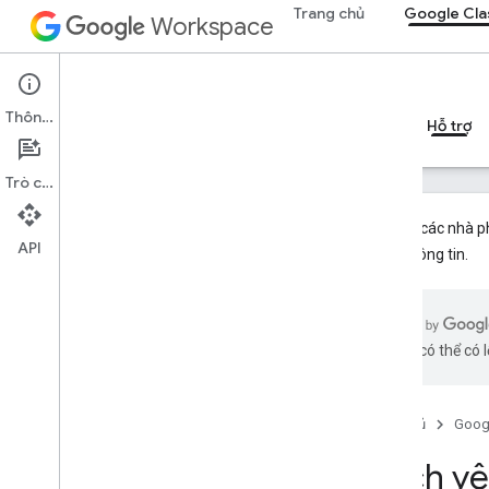
Trang chủ
Google Cl
Workspace
Google Classroom
Thông tin
Tổng quan
Hướng dẫn
Tài liệu tham khảo
Hỗ trợ
Trò chuyện
Hiện tại, các nhà 
API
thêm thông tin.
Cách yêu cầu trợ giúp
Trung tâm trợ giúp của Lớp học
bằng AI có thể có l
Công cụ theo dõi lỗi
Dữ liệu người dùng và chính sách
dành cho nhà phát triển
Trang chủ
Goog
Stack Overflow
Cách yê
Nguyên tắc sử dụng thương hiệu