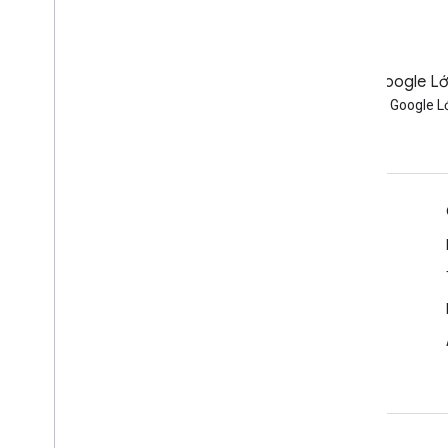
Blog
Blog của Google L
Đọc blog của Google
Đọc blog của Google L
Workspace Developers
Google Workspace cho nhà phát triển
Tổng quan về nền tảng
Sản phẩm dành cho nhà phát triển
Ghi chú phát hành
Hỗ trợ dành cho nhà phát triển
Điều khoản dịch vụ