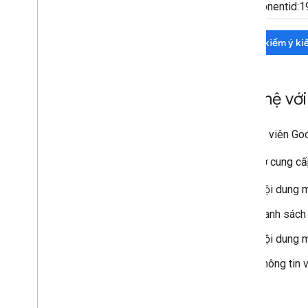
Tìm kiếm ý ki
Liên hệ v
Quản trị viên G
Hãy nhớ cung cấp 
Nội dung m
Danh sách 
Nội dung m
Thông tin v