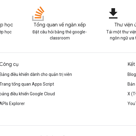
file_download
ớp học
Tổng quan về ngăn xếp
Thư viện
ớp học
Đặt câu hỏi bằng thẻ google-
Tải một thư vi
classroom
ngôn ngữ ưa 
Công cụ
Kết
Bảng điều khiển dành cho quản trị viên
Blog
Trang tổng quan Apps Script
Bản 
bảng điều khiển Google Cloud
X (T
APIs Explorer
You