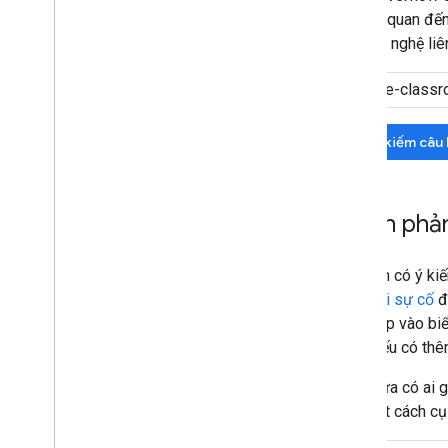
hỏi liên quan đế
về công nghệ liê
Tìm kiếm câu 
Ý kiến phả
Nếu bạn có ý kiế
theo dõi sự cố
đ
hãy nhấp vào biể
nhất. Nếu có thê
Nếu chưa có ai g
bạn một cách cụ 