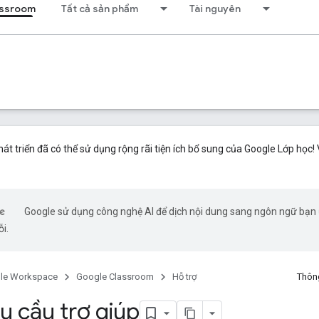
assroom
Tất cả sản phẩm
Tài nguyên
phát triển đã có thể sử dụng rộng rãi tiện ích bổ sung của Google Lớp học
Google sử dụng công nghệ AI để dịch nội dung sang ngôn ngữ bạn ư
ỗi.
le Workspace
Google Classroom
Hỗ trợ
Thông
u cầu trợ giúp