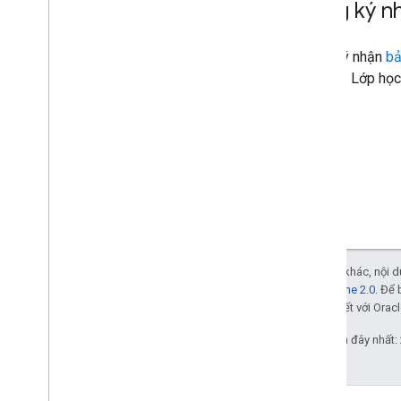
Đăng ký nh
Đăng ký nhận
bả
cho API Lớp học 
Trừ phi có lưu ý khác, nội
Giấy phép Apache 2.0
. Để 
các đơn vị liên kết với Oracl
Cập nhật lần gần đây nhất: