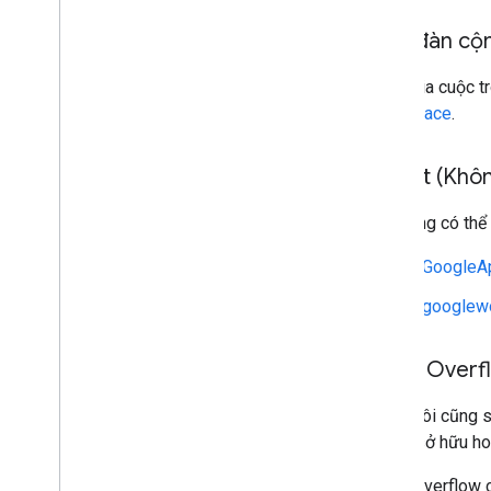
Diễn đàn cộ
Tham gia cuộc t
Workspace
.
Reddit (Khôn
Bạn cũng có thể 
r/GoogleA
r/googlew
Stack Overf
Chúng tôi cũng s
không sở hữu ho
Stack Overflow c