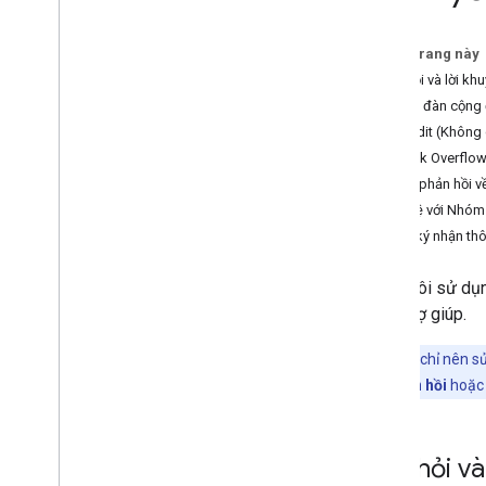
Câu hỏi thường gặp
Trên trang này
Câu hỏi và lời kh
Diễn đàn cộng 
Reddit (Không 
Stack Overflo
Ý kiến phản hồi 
Liên hệ với Nhó
Đăng ký nhận thô
Chúng tôi sử dụn
được trợ giúp.
Lưu ý:
Bạn chỉ nên s
kết
Ý kiến phản hồi
hoặ
Câu hỏi và