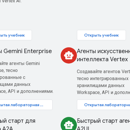
 Vertex AI.
ыть учебник
Открыть учебник
ы Gemini Enterprise
Агенты искусствен
smart_toy
интеллекта Vertex
йте агенты Gemini
se, тесно
Создавайте агентов Vert
ированные с
тесно интегрированных 
ищами данных
хранилищами данных
ce, API и дополнениями.
Workspace, API и допол
Открытая лабораторная работа
ый старт для
Быстрый старт аге
smart_toy
а A2A
A2UI