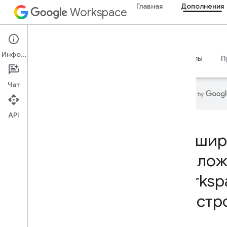
Главная
Дополнения
Workspace
Add-ons
Информация
Обзор
Руководства
Справочные материалы
П
Чат
API
Главная
Расшир
Продукты для разработчиков
прилож
Начать
Создавать с помощью ИИ
,
Worksp
Создавать с помощью ИИ
,
Создавать с помощью ИИ
,
Создавать с помощью ИИ
надстр
Попробуй это сейчас
Стандартизированная модель
Google Workspace для