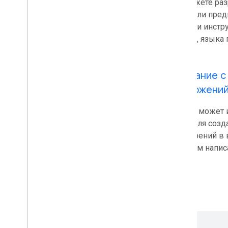
Вы можете раз
инструментов и API агентов
.
Script или пре
цепочки инстр
Приложения Google Workspace
версий, языка 
Консоль администратора
Облачный поиск
Gmail
Создание с
Google Calendar
приложени
Google Chat
Google Classroom
Любой может и
Google Docs
Script для соз
Google Drive
расширений в 
Google Forms
уровнем напис
Google Keep
Google Meet
Google Sheets
Google Sites
Google Slides
Гугл Задачи
Google Сейф