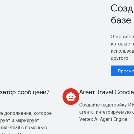
Созд
базе
Откройте 
которые п
использов
другого.
Просмо
затор сообщений
Агент Travel Conci
smart_toy
Создайте надстройку И
агента, интегрируемую 
е дополнение, которое
Vertex AI Agent Engine.
рует и маркирует
ния Gmail с помощью