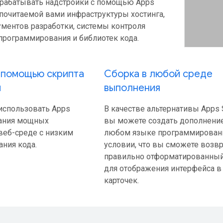
рабатывать надстройки с помощью Apps
дпочитаемой вами инфраструктуры хостинга,
ументов разработки, системы контроля
программирования и библиотек кода.
 помощью скрипта
Сборка в любой среде
й
выполнения
спользовать Apps
В качестве альтернативы Apps S
дания мощных
вы можете создать дополнение
веб-среде с низким
любом языке программировани
ания кода.
условии, что вы сможете возв
правильно отформатированны
для отображения интерфейса в
карточек.