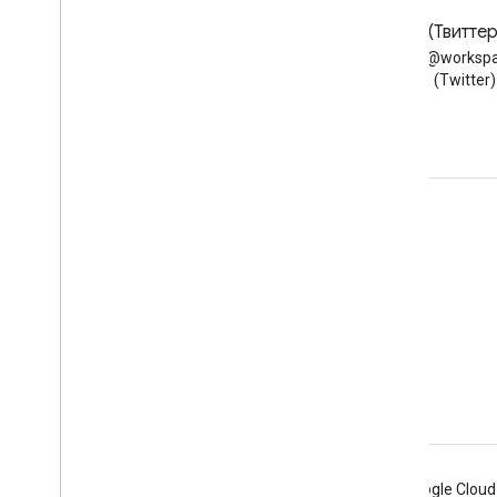
Блог
X (Твиттер
Читайте блог разработчиков
Следуйте @workspa
Google Workspace
X (Twitter)
Google Workspace для разработчиков
Обзор платформы
Продукты для разработчиков
Примечания к выпускам
Поддержка для разработчиков
Условия использования
Android
Chrome
Firebase
Google Cloud