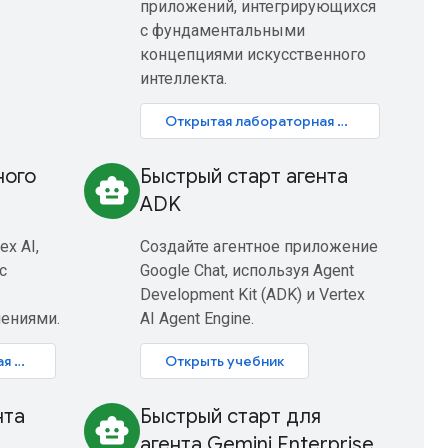
приложений, интегрирующихся
с фундаментальными
концепциями искусственного
интеллекта.
Открытая лабораторная работа
ного
Быстрый старт агента
smart_toy
ADK
ex AI,
Создайте агентное приложение
с
Google Chat, используя Agent
Development Kit (ADK) и Vertex
нениями.
AI Agent Engine.
Открытая лабораторная работа
Открыть учебник
нта
Быстрый старт для
smart_toy
агента Gemini Enterprise