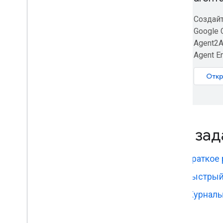
Создай
Google 
Agent2A
Agent En
Откр
Топ за
Краткое 
Быстрый 
Журналы