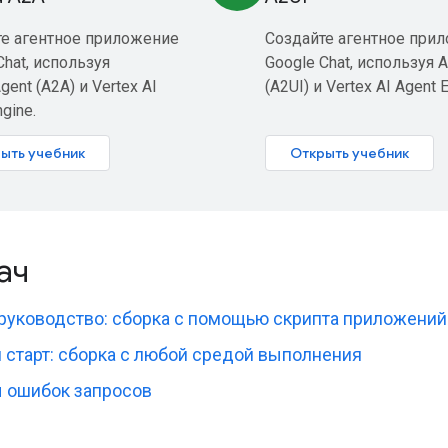
те агентное приложение
Создайте агентное при
Chat, используя
Google Chat, используя 
gent (A2A) и Vertex AI
(A2UI) и Vertex AI Agent E
gine.
ыть учебник
Открыть учебник
дач
руководство: сборка с помощью скрипта приложений
старт: сборка с любой средой выполнения
 ошибок запросов