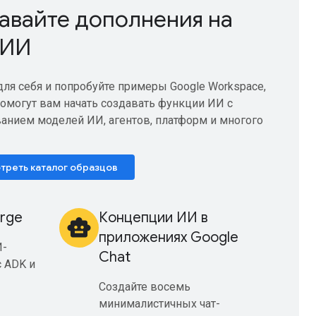
авайте дополнения на
 ИИ
для себя и попробуйте примеры Google Workspace,
омогут вам начать создавать функции ИИ с
анием моделей ИИ, агентов, платформ и многого
треть каталог образцов
erge
Концепции ИИ в
smart_toy
приложениях Google
И-
Chat
с ADK и
Создайте восемь
минималистичных чат-