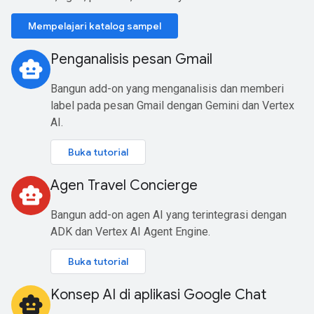
Mempelajari katalog sampel
Penganalisis pesan Gmail
smart_toy
Bangun add-on yang menganalisis dan memberi
label pada pesan Gmail dengan Gemini dan Vertex
AI.
Buka tutorial
Agen Travel Concierge
smart_toy
Bangun add-on agen AI yang terintegrasi dengan
ADK dan Vertex AI Agent Engine.
Buka tutorial
Konsep AI di aplikasi Google Chat
smart_toy