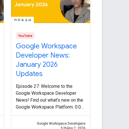
YouTube
Google Workspace
Developer News:
January 2026
Updates
Episode 27: Welcome to the
Google Workspace Developer
News! Find out what's new on the
Google Workspace Platform. 0:00
Intro 0:13 Apps Script Vertex AI
advanced service:
Google Workspace Developers
https://goo.gle/4bFm9iy 0:43
5 tháng 2, 2026