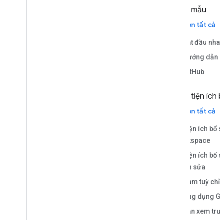
Loại mẫu
Chọn tất cả
Bắt đầu nh
Hướng dẫn
GitHub
Loại tiện ích
Chọn tất cả
Tiện ích bổ
Workspace
Tiện ích bổ
chỉnh sửa
Hàm tuỳ chỉ
Ứng dụng G
Bản xem trư