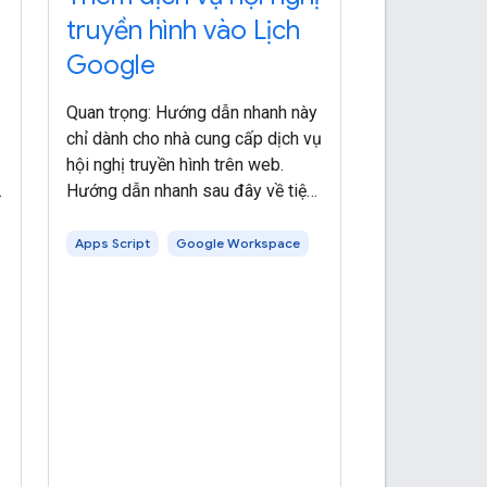
truyền hình vào Lịch
Google
Quan trọng: Hướng dẫn nhanh này
chỉ dành cho nhà cung cấp dịch vụ
hội nghị truyền hình trên web.
Hướng dẫn nhanh sau đây về tiện
ích bổ sung của Google
Workspace sẽ mở rộng Lịch
Apps Script
Google Workspace
Google để đồng bộ hoá với một
dịch vụ hội nghị truyền hình trên
web hư