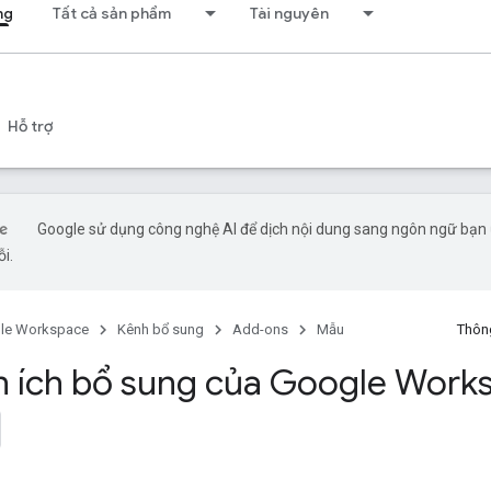
ng
Tất cả sản phẩm
Tài nguyên
Hỗ trợ
Google sử dụng công nghệ AI để dịch nội dung sang ngôn ngữ bạn ư
ỗi.
le Workspace
Kênh bổ sung
Add-ons
Mẫu
Thông
n ích bổ sung của Google Work