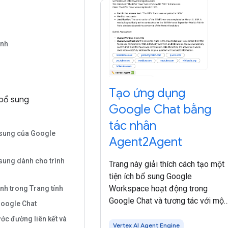
anh
Tạo ứng dụng
 bổ sung
Google Chat bằng
tác nhân
 sung của Google
Agent2Agent
 sung dành cho trình
Trang này giải thích cách tạo một
tiện ích bổ sung Google
Workspace hoạt động trong
nh trong Trang tính
Google Chat và tương tác với một
oogle Chat
tác nhân AI sử dụng giao thức
ớc đường liên kết và
Agent2Agent (A2A). Bạn phát triể
Vertex AI Agent Engine