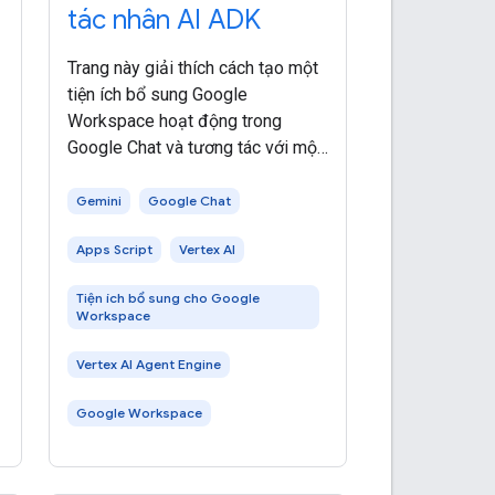
tác nhân AI ADK
Trang này giải thích cách tạo một
tiện ích bổ sung Google
Workspace hoạt động trong
Google Chat và tương tác với một
i
tác nhân AI Bộ công cụ phát triển
tác nhân (ADK) được lưu trữ trong
Gemini
Google Chat
Công cụ tác nhân Vertex AI. Tác
Apps Script
Vertex AI
nhân AI tự động nhận diện môi
Tiện ích bổ sung cho Google
Workspace
Vertex AI Agent Engine
Google Workspace