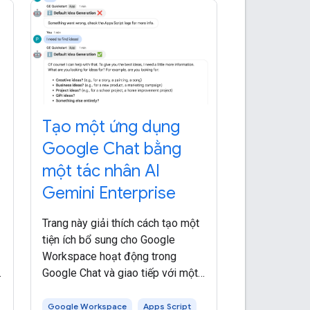
Tạo một ứng dụng
Google Chat bằng
một tác nhân AI
Gemini Enterprise
Trang này giải thích cách tạo một
tiện ích bổ sung cho Google
Workspace hoạt động trong
Google Chat và giao tiếp với một
tác nhân AI Gemini Enterprise. Tác
n
nhân AI tự động nhận biết môi
Google Workspace
Apps Script