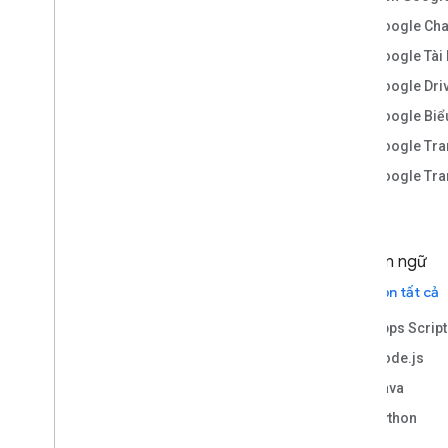
bày
Google Cha
Lớp học lập trình Node
.
js
Google Tài 
Tài nguyên học tập
Google Dri
Mã mẫu trên Git
Hub
Google Biể
Thư viện Apps Script OAuth 2
.
0 trên Git
Google Tra
Hub
Google Tran
Ngôn ngữ
Chọn tất cả
Apps Script
Node.js
Java
Python