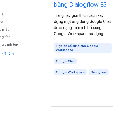
bằng Dialogflow ES
t
liệu
Trang này giải thích cách xây
dựng một ứng dụng Google Chat
ve
dưới dạng Tiện ích bổ sung
u mẫu
Google Workspace sử dụng
ng tính
Dialogflow ES để hiểu và phản hồ
g trình bày
ngôn ngữ tự nhiên. Bạn cũng có
Tiện ích bổ sung cho Google
Workspace
thể sử dụng Dialogflow CX (tích
expand_more
Thêm
hợp trực tiếp với Google Chat) để
Google Chat
xây
Google Workspace
Dialogflow