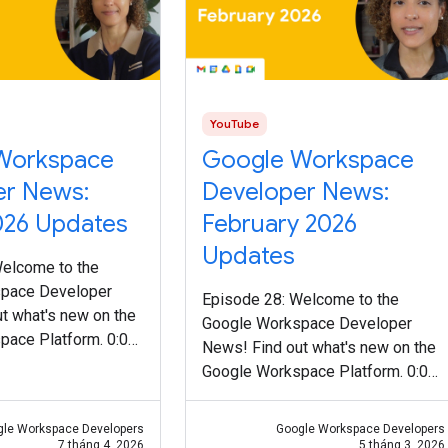
YouTube
Workspace
Google Workspace
er News:
Developer News:
026 Updates
February 2026
Updates
Welcome to the
pace Developer
Episode 28: Welcome to the
t what's new on the
Google Workspace Developer
pace Platform. 0:00
News! Find out what's new on the
date on secondary
Google Workspace Platform. 0:00
cycle changes and a
Intro 0:12 Gmail Postmaster Tools
s://goo.gle/3PCilpv
API v2 is generally available:
gle Workspace Developers
Google Workspace Developers
Response Service
https://goo.gle/4qocn88 0:31
7 tháng 4, 2026
5 tháng 3, 2026