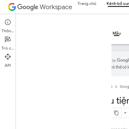
Trang chủ
Kênh bổ su
Workspace
Add-ons
Thông tin
Tổng quan
Hướng dẫn
Tài liệu tham khảo
Mẫu
Trò chuyện
API
bằng AI có thể có l
Tổng quan
Trang chủ
Goog
Tiện ích bổ sung của Google
Workspace
Mẫu tiệ
Các khái niệm về AI trong lớp học
lập trình ứng dụng Google Chat
Phân tích và gắn nhãn tin nhắn trong
Gmail bằng Gemini
Trả lời câu hỏi bằng AI trong không gian
Chat