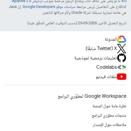
4.0‏
ما لم يُنصّ على خلاف ذلك، ونماذج الرموز مرخّصة بموجب
ترخيص Apache 2.0‏
.
للاطّلاع على التفاصيل، يُرجى مراجعة
سياسات موقع Google Developers‏
. إنّ Java
هي علامة تجارية مسجَّلة لشركة Oracle و/أو شركائها التابعين.
تاريخ التعديل الأخير: 2026-05-29 (حسب التوقيت العالمي المتفَّق عليه)
المدونة
‫X ‏(Twitter سابقًا)
تعليمات برمجية نموذجية
Codelabs
ملفات فيديو
Google Workspace لمطوّري البرامج
نظرة عامة حول المنصة
منتجات مطوّري البرامج
ملاحظات حول الإصدار