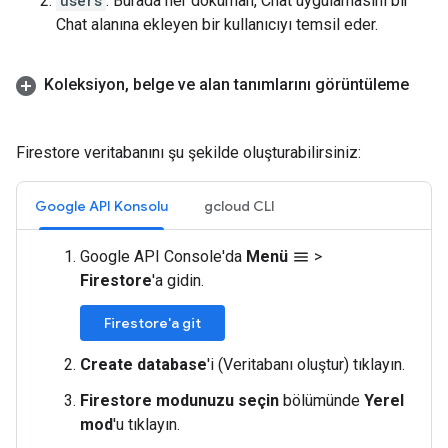
users
. Burada her doküman, Chat uygulamasını bir
Chat alanına ekleyen bir kullanıcıyı temsil eder.
Koleksiyon
,
belge ve alan tanımlarını görüntüleme
Firestore veritabanını şu şekilde oluşturabilirsiniz:
Google API Konsolu
gcloud CLI
Google API Console'da
Menü
>
menu
Firestore
'a gidin.
Firestore'a git
Create database
'i (Veritabanı oluştur) tıklayın.
Firestore modunuzu seçin
bölümünde
Yerel
mod
'u tıklayın.