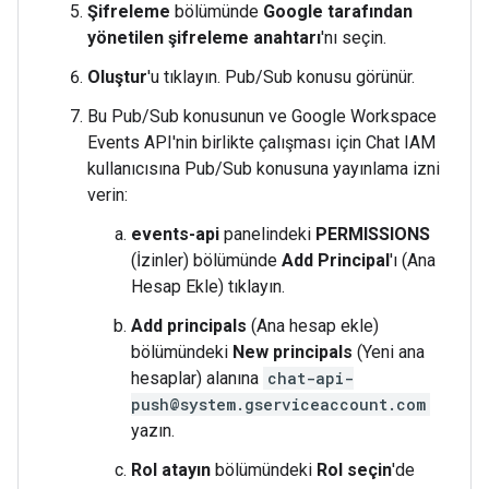
Şifreleme
bölümünde
Google tarafından
yönetilen şifreleme anahtarı
'nı seçin.
Oluştur
'u tıklayın. Pub/Sub konusu görünür.
Bu Pub/Sub konusunun ve Google Workspace
Events API'nin birlikte çalışması için Chat IAM
kullanıcısına Pub/Sub konusuna yayınlama izni
verin:
events-api
panelindeki
PERMISSIONS
(İzinler) bölümünde
Add Principal
'ı (Ana
Hesap Ekle) tıklayın.
Add principals
(Ana hesap ekle)
bölümündeki
New principals
(Yeni ana
hesaplar) alanına
chat-api-
push@system.gserviceaccount.com
yazın.
Rol atayın
bölümündeki
Rol seçin
'de