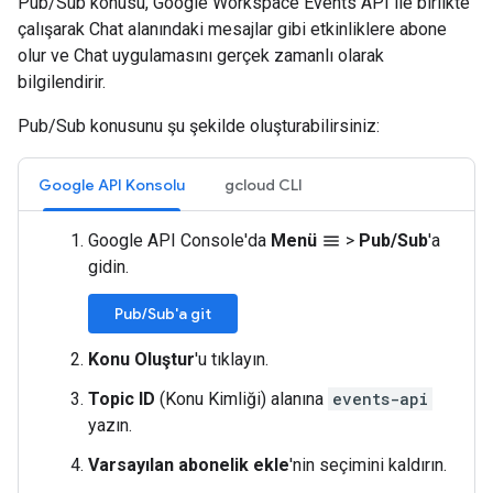
Pub/Sub konusu, Google Workspace Events API ile birlikte
çalışarak Chat alanındaki mesajlar gibi etkinliklere abone
olur ve Chat uygulamasını gerçek zamanlı olarak
bilgilendirir.
Pub/Sub konusunu şu şekilde oluşturabilirsiniz:
Google API Konsolu
gcloud CLI
Google API Console'da
Menü
>
Pub/Sub
'a
menu
gidin.
Pub/Sub'a git
Konu Oluştur
'u tıklayın.
Topic ID
(Konu Kimliği) alanına
events-api
yazın.
Varsayılan abonelik ekle
'nin seçimini kaldırın.