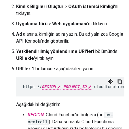
Kimlik Bilgileri Oluştur
>
OAuth istemci kimliği
'ni
tıklayın.
Uygulama türü
>
Web uygulaması
'nı tıklayın.
Ad
alanına, kimliğin adını yazın. Bu ad yalnızca Google
API Konsolu'nda gösterilir.
Yetkilendirilmiş yönlendirme URI'leri
bölümünde
URI ekle
'yi tıklayın.
URI'ler 1
bölümüne aşağıdakileri yazın:
https://
REGION
-
PROJECT_ID
Aşağıdakini değiştirin:
REGION
: Cloud Function'ın bölgesi (ör.
us-
central1
). Daha sonra iki Cloud Functions
işlevini oluşturduğunuzda bölgelerini bu değere