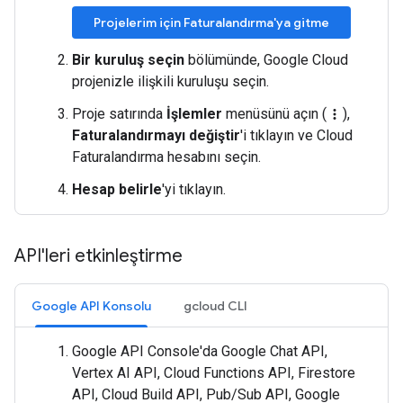
Projelerim için Faturalandırma'ya gitme
Bir kuruluş seçin
bölümünde, Google Cloud
projenizle ilişkili kuruluşu seçin.
Proje satırında
İşlemler
menüsünü açın (
),
more_vert
Faturalandırmayı değiştir
'i tıklayın ve Cloud
Faturalandırma hesabını seçin.
Hesap belirle
'yi tıklayın.
API'leri etkinleştirme
Google API Konsolu
gcloud CLI
Google API Console'da Google Chat API,
Vertex AI API, Cloud Functions API, Firestore
API, Cloud Build API, Pub/Sub API, Google