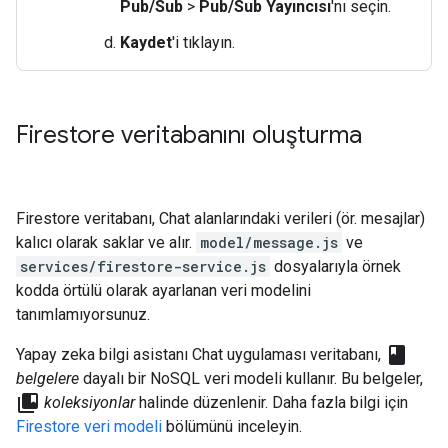
Pub/Sub
>
Pub/Sub Yayıncısı
'nı seçin.
Kaydet
'i tıklayın.
Firestore veritabanını oluşturma
Firestore veritabanı, Chat alanlarındaki verileri (ör. mesajlar)
kalıcı olarak saklar ve alır.
model/message.js
ve
services/firestore-service.js
dosyalarıyla örnek
kodda örtülü olarak ayarlanan veri modelini
tanımlamıyorsunuz.
class
Yapay zeka bilgi asistanı Chat uygulaması veritabanı,
belgelere
dayalı bir NoSQL veri modeli kullanır. Bu belgeler,
collections_bookmark
koleksiyonlar
halinde düzenlenir. Daha fazla bilgi için
Firestore veri modeli
bölümünü inceleyin.