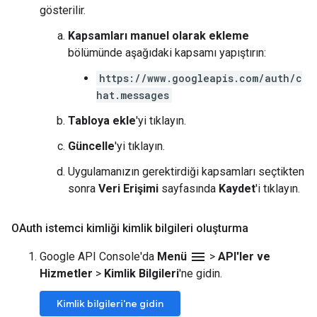
gösterilir.
Kapsamları manuel olarak ekleme
bölümünde aşağıdaki kapsamı yapıştırın:
https://www.googleapis.com/auth/c
hat.messages
Tabloya ekle
'yi tıklayın.
Güncelle
'yi tıklayın.
Uygulamanızın gerektirdiği kapsamları seçtikten
sonra
Veri Erişimi
sayfasında
Kaydet
'i tıklayın.
OAuth istemci kimliği kimlik bilgileri oluşturma
menu
Google API Console'da
Menü
>
API'ler ve
Hizmetler
>
Kimlik Bilgileri
'ne gidin.
Kimlik bilgileri'ne gidin