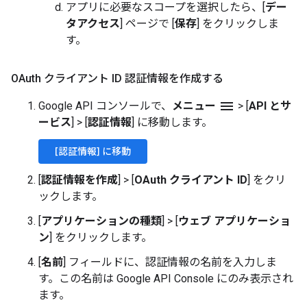
アプリに必要なスコープを選択したら、[
デー
タアクセス
] ページで [
保存
] をクリックしま
す。
OAuth クライアント ID 認証情報を作成する
menu
Google API コンソールで、
メニュー
>
[
API とサ
ービス
]
>
[
認証情報
] に移動します。
[認証情報] に移動
[
認証情報を作成
]
>
[
OAuth クライアント ID
] をクリ
ックします。
[
アプリケーションの種類
]
>
[
ウェブ アプリケーショ
ン
] をクリックします。
[
名前
] フィールドに、認証情報の名前を入力しま
す。この名前は Google API Console にのみ表示され
ます。