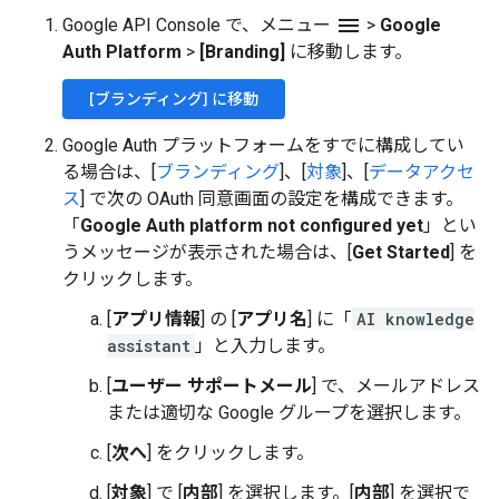
menu
Google API Console で、メニュー
>
Google
Auth Platform
>
[Branding]
に移動します。
[ブランディング] に移動
Google Auth プラットフォームをすでに構成してい
る場合は、[
ブランディング
]、[
対象
]、[
データアクセ
ス
] で次の OAuth 同意画面の設定を構成できます。
「
Google Auth platform not configured yet
」とい
うメッセージが表示された場合は、[
Get Started
] を
クリックします。
[
アプリ情報
] の [
アプリ名
] に「
AI knowledge
assistant
」と入力します。
[
ユーザー サポートメール
] で、メールアドレス
または適切な Google グループを選択します。
[
次へ
] をクリックします。
[
対象
] で [
内部
] を選択します。[
内部
] を選択で