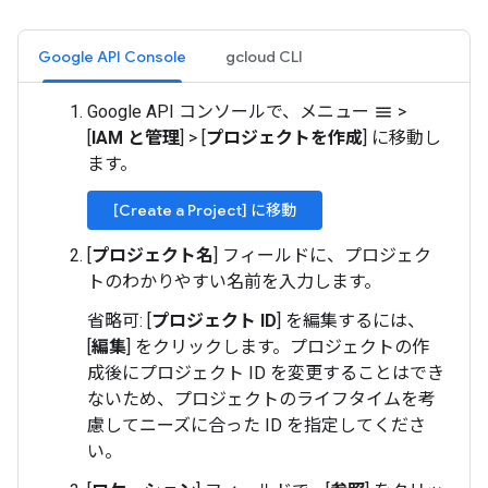
Google API Console
gcloud CLI
Google API コンソールで、メニュー
>
menu
[
IAM と管理
]
>
[
プロジェクトを作成
] に移動し
ます。
[Create a Project] に移動
[
プロジェクト名
] フィールドに、プロジェク
トのわかりやすい名前を入力します。
省略可: [
プロジェクト ID
] を編集するには、
[
編集
] をクリックします。プロジェクトの作
成後にプロジェクト ID を変更することはでき
ないため、プロジェクトのライフタイムを考
慮してニーズに合った ID を指定してくださ
い。