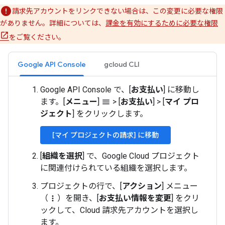
請求先アカウントをリンクできない場合は、この変更に必要な権限
がありません。詳細については、
課金を有効にするために必要な権限
をご覧ください。
Google API Console
gcloud CLI
Google API Console で、[
お支払い
] に移動し
ます。[
メニュー
]
>
[
お支払い
]
>
[
マイ プロ
menu
ジェクト
] をクリックします。
[マイ プロジェクトの請求] に移動
[
組織を選択
] で、Google Cloud プロジェクト
に関連付けられている組織を選択します。
プロジェクトの行で、[
アクション
] メニュー
（
）を開き、[
お支払い情報を変更
] をクリ
more_vert
ックして、Cloud 請求先アカウントを選択し
ます。