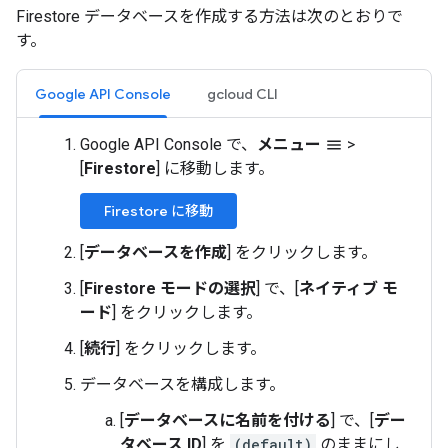
Firestore データベースを作成する方法は次のとおりで
す。
Google API Console
gcloud CLI
Google API Console で、
メニュー
>
menu
[
Firestore
] に移動します。
Firestore に移動
[
データベースを作成
] をクリックします。
[
Firestore モードの選択
] で、[
ネイティブ モ
ード
] をクリックします。
[
続行
] をクリックします。
データベースを構成します。
[
データベースに名前を付ける
] で、[
デー
タベース ID
] を
(default)
のままにし