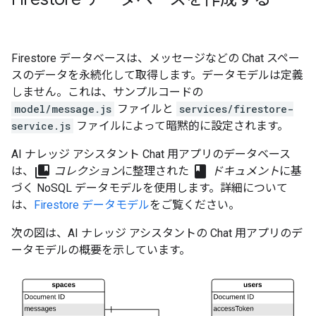
Firestore データベースは、メッセージなどの Chat スペー
スのデータを永続化して取得します。データモデルは定義
しません。これは、サンプルコードの
model/message.js
ファイルと
services/firestore-
service.js
ファイルによって暗黙的に設定されます。
AI ナレッジ アシスタント Chat 用アプリのデータベース
collections_bookmark
class
は、
コレクション
に整理された
ドキュメント
に基
づく NoSQL データモデルを使用します。詳細について
は、
Firestore データモデル
をご覧ください。
次の図は、AI ナレッジ アシスタントの Chat 用アプリのデ
ータモデルの概要を示しています。