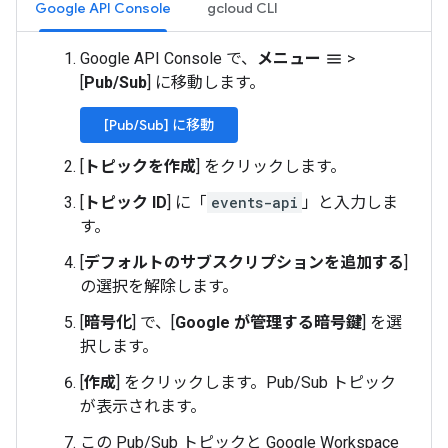
Google API Console
gcloud CLI
Google API Console で、
メニュー
>
menu
[
Pub/Sub
] に移動します。
[Pub/Sub] に移動
[
トピックを作成
] をクリックします。
[
トピック ID
] に「
events-api
」と入力しま
す。
[
デフォルトのサブスクリプションを追加する
]
の選択を解除します。
[
暗号化
] で、[
Google が管理する暗号鍵
] を選
択します。
[
作成
] をクリックします。Pub/Sub トピック
が表示されます。
この Pub/Sub トピックと Google Workspace