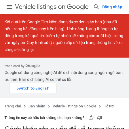
Vehicle listings on Google
Đăng nhập
Kết quả trên Google Tìm kiếm đang được đơn giản hoá (như đã
nêu trong
bài đăng này trên blog
). Tính năng Trang thông tin tự
động trong kết quả tìm kiếm tự nhiên sẽ không còn xuất hiện trong
vài ngày tới. Quy trình xử lý nguồn cấp dữ liệu trang thông tin về xe
cũng sẽ dừng lại.
Google sử dụng công nghệ AI để dịch nội dung sang ngôn ngữ bạn
ưu tiên. Bản dịch bằng AI có thể có lỗi.
Trang chủ
Sản phẩm
Vehicle listings on Google
Hỗ trợ
Thông tin này có hữu ích không cho bạn không?