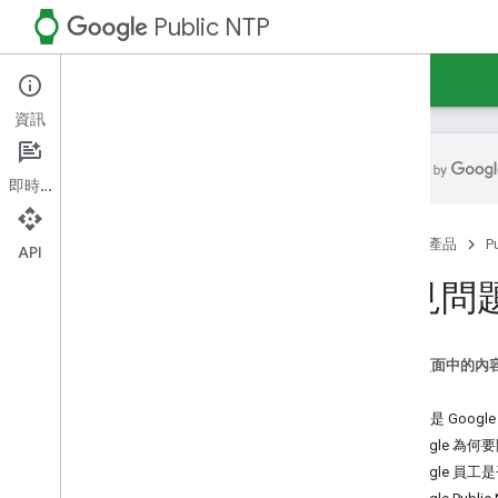
watch
Public NTP
首頁
指南
資訊
即時通訊
設定用戶端
首頁
產品
P
如何獲得協助
API
常見問題
常見問
Leap Smear 詳細資料
隱私權
這個頁面中的內
一般
什麼是 Google 
Google 為何
Google 員工是否