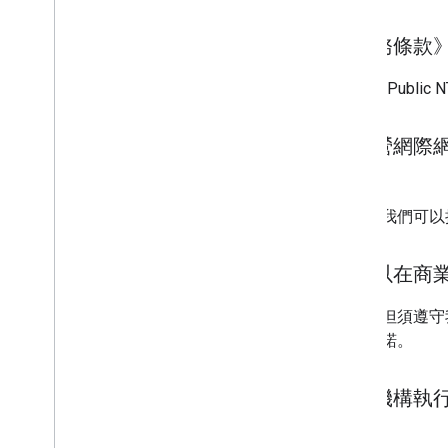
《服務條款
Google Public
我經營網際網路
嗎？
可以。我們可以接受
我可以在商業專案
可以，但須遵守
任何承諾。
我為機構執行 N
是。