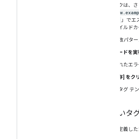
タリスクは、さ
は、
www.exam
ュ「
\*
」でエ
は、ワイルドカ
URL 一致パター
10. [コードを実
検出されたエラー
11. [保存]
をクリ
以上でタグ テ
新しいタ
新しく定義した