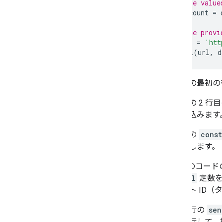
// capture value
const
 account 
=
 
// use the provi
const
 url 
=
'htt
sendPixel
(
url
,
 d
コードの最初
コードの 2 行
を読み込みます
次の行の
cons
に格納します。
3 行目のコード
は、
url
定数を
カウント ID
最後の行の
sen
数を実行して、