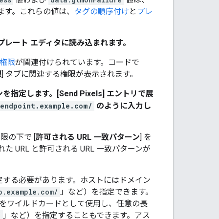
します。これらの値は、
タグの順序付け
と
プレ
レート エディタに読み込まれます。
権限
が関連付けられています。コードで
限
] タブに関連する権限が表示されます。
します。[Send Pixels]
エントリで展
/endpoint.example.com/
のように入力し
の下で [
許可される URL 一致パターン
] を
URL と許可される URL 一致パターンが
を指定する必要があります。ホストにはドメイン
b.example.com/
」など）を指定できます。
をワイルドカードとして使用し、任意の長
/
」など）を指定することもできます。アス