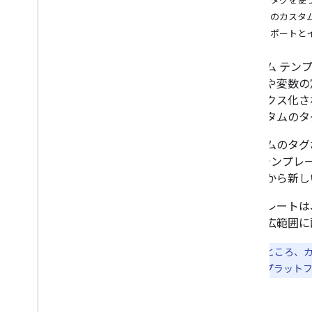
新しいタグを使
スタイルガイド
初めてのカスタ
コミュニティ テンプレート ギャラリー
エクスポートと
同意モードのテンプレートを作成する
カスタム テン
リファレンス
のタグや変数の
API
ドボックス化さ
権限
にカスタムのタ
標準ライブラリ
カスタムのタグお
ンの [テンプ
の画面から新し
テンプレートは
信して広範囲に
注:
現在のところ、カ
す。モバイル プラット