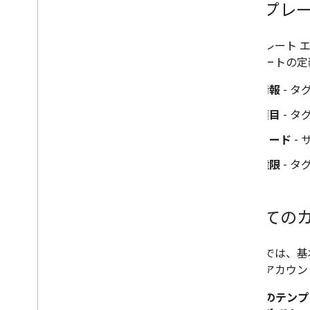
テンプレー
テンプレート 
ンプレートの定
情報
- 
項目
- 
コード
- 
権限
- 
初めての
この例では、基
正しいアカウン
1. 最初のテン