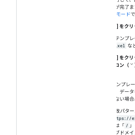
タスクが完了また
ビュー モード
8. [保存]
をクリ
一部のテンプレ
sendPixel
など
9. [権限]
をクリ
開アイコン（
ます。
タグ テンプレ
指定し、データ
一致しない場合
URL 一致パ
（「
https://e
パスには「
/
」
さのサブドメイ