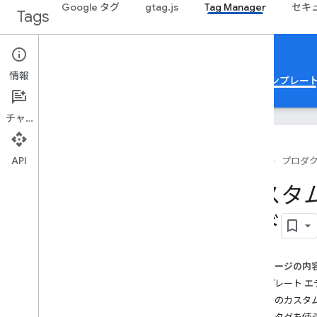
Google タグ
gtag.js
Tag Manager
セキ
Tags
Tag Manager
Templates
情報
基本情報
Web
モバイル
サーバー
テンプレー
チャット
API
ホーム
プロダ
設定
カスタ
概要とクイック スタート
イド
サンドボックス化された Java
Script
ポリシー
カスタム変数を作成する
このページの内
既存のタグを変換する
テンプレート エ
Monitoring API
初めてのカスタ
テスト