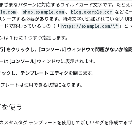
まざまなパターンに対応するワイルドカード文字です。たとえ
ple.com
、
shop.example.com
、
blog.example.com
などに
スケープする必要があります。特殊文字が追加されていない UR
ードで終わっているもの（「
https://example.com/\*
」と
ンは 1 行に 1 つずつ指定します。
行]
をクリックし、[コンソール]
ウィンドウで問題がないか確
は [
コンソール
] ウィンドウに表示されます。
ックし、テンプレート エディタを閉じます。
ンプレートは使用できる状態になります。
グを使う
カスタムタグ テンプレートを使用して新しいタグを作成する