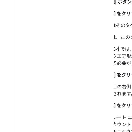
る [新規] ボ
2. [情報]
をクリ
[
名前
] はその
[
説明
] は、こ
[
アイコン
] で
は、スクエア形式の
下である必要が
3. [更新]
をクリ
入力項目の右側
が表示されます
4. [項目]
をクリ
テンプレート エ
は、アカウント
タン、チェック