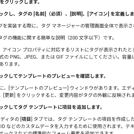
タンをクリックします。
ックし、タグの
[名前]（必須）、[説明]
、[アイコン]
を定義しま
タグを実装する際に、タグ マネージャーの管理画面全体で表示さ
のタグの機能に関する簡単な説明（200 文字以下）です。
は、アイコン プロパティに対応するリストにタグが表示された
 PNG、JPEG、または GIF ファイルにしてください。容量は 50
あります。
ックしてテンプレートのプレビューを確認します。
に、[テンプレートのプレビュー]
ウィンドウがあります。エディ
。[更新] をクリックすると、変更内容がタグの外観に反映され
ックしてタグ テンプレートに項目を追加します。
ディタの [
項目
] タブでは、タグ テンプレートの項目を作成
 ID などのカスタムデータを入力するために使用されます。テ
ボックスなどの標準的なフォーム要素を追加できます。