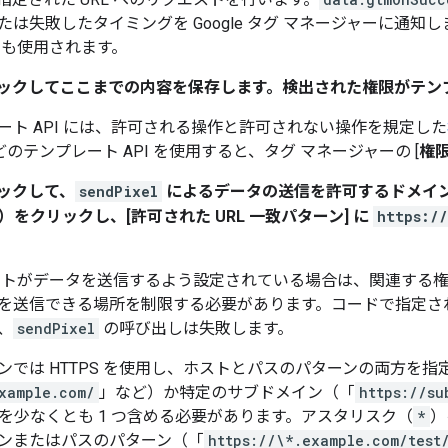
は失敗したタイミングを Google タグ マネージャーに通知
でも使用されます。
ックしてここまでの内容を保存します。検出された権限がテンプ
ート API には、許可される操作と許可されない操作を規定した
のテンプレート API を使用すると、タグ マネージャーの [
権
ックして、
sendPixel
によるデータの送信を許可するドメインを指定
）をクリックし、[許可された URL 一致パターン]
に
https:/
ートがデータを送信するよう設定されている場合は、関連する権限
を送信できる場所を制限する必要があります。コードで指定された 
、
sendPixel
の呼び出しは失敗します。
ターンでは HTTPS を使用し、ホストとパスのパターンの両方
xample.com/
」など）か特定のサブドメイン（「
https://su
を少なくとも 1 つ含める必要があります。アスタリスク（
*
）
ンまたはパスのパターン（「
https://\*.example.com/test