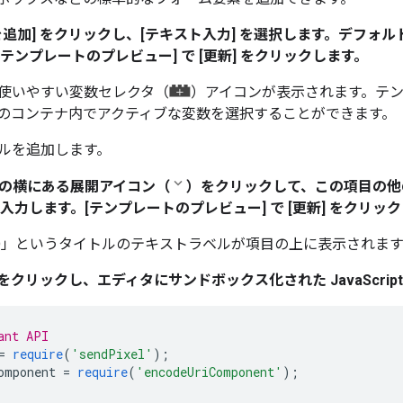
追加] をクリックし、[
テキスト入力] を選択します。デフォルト
[テンプレートのプレビュー]
で [更新]
をクリックします。
使いやすい変数セレクタ（
）アイコンが表示されます。テ
のコンテナ内でアクティブな変数を選択することができます。
ルを追加します。
項目の横にある展開アイコン（
）をクリックして、この項目の他
入力します。[テンプレートのプレビュー]
で [更新]
をクリック
D
」というタイトルのテキストラベルが項目の上に表示されます
ブをクリックし、エディタにサンドボックス化された JavaScrip
ant API
=
require
(
'sendPixel'
);
omponent 
=
require
(
'encodeUriComponent'
);