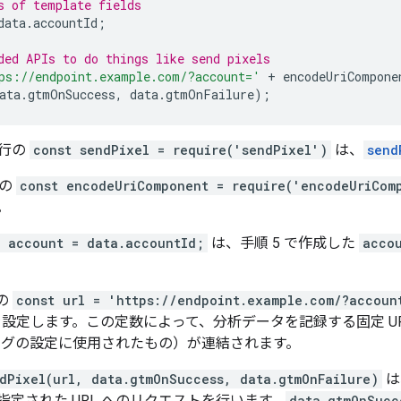
s of template fields
data
.
accountId
;
ded APIs to do things like send pixels
ps://endpoint.example.com/?account='
+
 encodeUriCompone
ata
.
gtmOnSuccess
,
 data
.
gtmOnFailure
);
の行の
const sendPixel = require('sendPixel')
は、
send
目の
const encodeUriComponent = require('encodeUriCom
。
t account = data.accountId;
は、手順 5 で作成した
acco
の
const url = 'https://endpoint.example.com/?accoun
設定します。この定数によって、分析データを記録する固定 U
（タグの設定に使用されたもの）が連結されます。
dPixel(url, data.gtmOnSuccess, data.gtmOnFailure)
は
指定された URL へのリクエストを行います。
data.gtmOnSucc