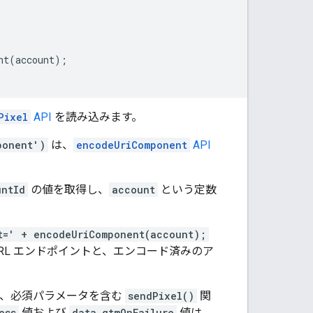
nt
(
account
);
Pixel
API
を読み込みます。
ponent')
は、
encodeUriComponent
API
untId
の値を取得し、
account
という定数
t=' + encodeUriComponent(account);
RL エンドポイントと、エンコード済みのア
、必須パラメータを含む
sendPixel()
関
ess
値および
data.gtmOnFailure
値は、