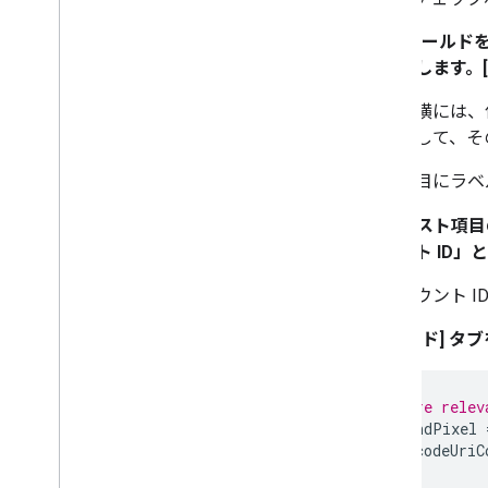
5. [
フィールドを
に変更します。
項目の横には、
リックして、そ
次に項目にラベ
6. テキスト
カウント ID」
と
「アカウント I
7.
[コード] タ
// require relev
const
 sendPixel 
const
 encodeUriC