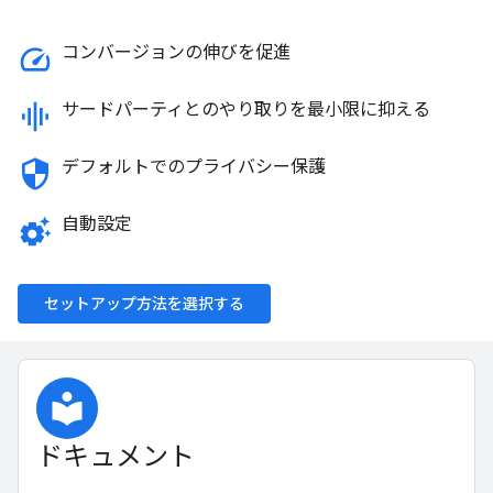
speed
コンバージョンの伸びを促進
graphic_eq
サードパーティとのやり取りを最小限に抑える
security
デフォルトでのプライバシー保護
settings_suggestion
自動設定
セットアップ方法を選択する
local_library
ドキュメント