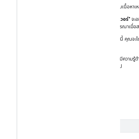
หากไม่เคยติดแท็กฝั่งเซิร์ฟเวอร์ ไม่ต้องกังวลไป เราเตรียมเนื้อหาเหล
หลักสูตร
"ข้อมูลเบื้องต้นเกี่ยวกับการติดแท็กฝั่งเซิร์ฟเวอร์"
จะอธ
เซิร์ฟเวอร์คืออะไร ควรใช้เมื่อใด และมีสิ่งใดบ้างที่ควรพิจารณาเมื่
เริ่มต้นใช้งานการตั้งค่าการติดแท็กก่อนใคร: ในหลักสูตรนี้ คุณจะได้
Google Analytics
หลักสูตรนี้เหมาะสำหรับนักการตลาดและนักพัฒนาแอปที่มีความรู้ด้า
นี้วันนี้และรับป้ายใหม่สุดเจ๋งสำหรับโปรไฟล์นักพัฒนาแอป
เริ่มใช้งาน