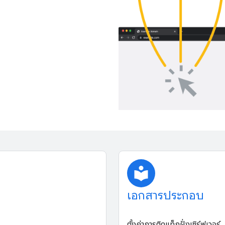
local_library
เอกสารประกอบ
ตั้งค่าการติดแท็กฝั่งเซิร์ฟเวอร์