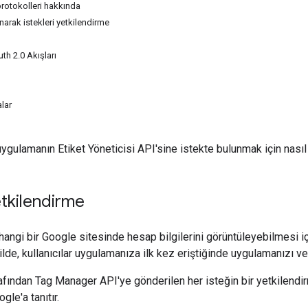
protokolleri hakkında
narak istekleri yetkilendirme
th 2.0 Akışları
lar
uygulamanın Etiket Yöneticisi API'sine istekte bulunmak için nasıl 
etkilendirme
erhangi bir Google sitesinde hesap bilgilerini görüntüleyebilmesi 
ilde, kullanıcılar uygulamanıza ilk kez eriştiğinde uygulamanızı ve
fından Tag Manager API'ye gönderilen her isteğin bir yetkilendirm
le'a tanıtır.