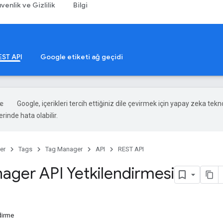
venlik ve Gizlilik
Bilgi
EST API
Google etiketi ağ geçidi
Google, içerikleri tercih ettiğiniz dile çevirmek için yapay zeka teknol
rinde hata olabilir.
er
Tags
Tag Manager
API
REST API
ager API Yetkilendirmesi
ndirme