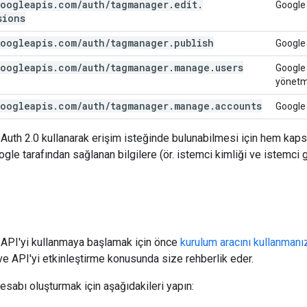
oogleapis
.
com
/
auth
/
tagmanager
.
edit
.
Google 
sions
oogleapis
.
com
/
auth
/
tagmanager
.
publish
Google 
oogleapis
.
com
/
auth
/
tagmanager
.
manage
.
users
Google E
yönet
oogleapis
.
com
/
auth
/
tagmanager
.
manage
.
accounts
Google 
uth 2.0 kullanarak erişim isteğinde bulunabilmesi için hem kap
e tarafından sağlanan bilgilere (ör. istemci kimliği ve istemci gizl
i API'yi kullanmaya başlamak için önce
kurulum aracını kullanmanı
ve API'yi etkinleştirme konusunda size rehberlik eder.
esabı oluşturmak için aşağıdakileri yapın: