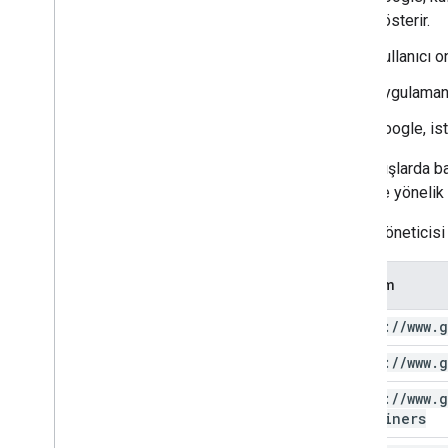
Sync
Status
gösterir.
Kullanıcı 
Uygulamanız
Google, ist
Bazı akışlarda ba
türlerine yönelik 
Etiket Yöneticisi
Kapsam
https:
/
/
www
.
g
https:
/
/
www
.
g
https:
/
/
www
.
g
containers