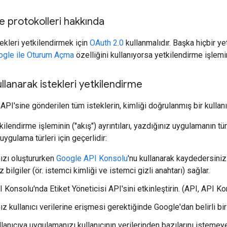
e protokolleri hakkında
ekleri yetkilendirmek için
OAuth 2.0
kullanmalıdır. Başka hiçbir 
ogle ile Oturum Açma
özelliğini kullanıyorsa yetkilendirme işlemini
ullanarak istekleri yetkilendirme
 API'sine gönderilen tüm isteklerin, kimliği doğrulanmış bir kullanı
kilendirme işleminin ("akış") ayrıntıları, yazdığınız uygulamanın tü
ygulama türleri için geçerlidir:
zı oluştururken
Google API Konsolu
'nu kullanarak kaydedersiniz
 bilgiler (ör. istemci kimliği ve istemci gizli anahtarı) sağlar.
 Konsolu'nda Etiket Yöneticisi API'sini etkinleştirin. (API, API K
z kullanıcı verilerine erişmesi gerektiğinde Google'dan belirli bi
lanıcıya uygulamanızı kullanıcının verilerinden bazılarını istemey