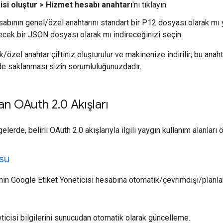
gisi oluştur > Hizmet hesabı anahtarı
'nı tıklayın.
abının genel/özel anahtarını standart bir P12 dosyası olarak mı 
ecek bir JSON dosyası olarak mı indireceğinizi seçin.
/özel anahtar çiftiniz oluşturulur ve makinenize indirilir; bu anaht
lde saklanması sizin sorumluluğunuzdadır.
ılan OAuth 2
.
0 Akışları
lerde, belirli OAuth 2.0 akışlarıyla ilgili yaygın kullanım alanları
su
cının Google Etiket Yöneticisi hesabına otomatik/çevrimdışı/planla
eticisi bilgilerini sunucudan otomatik olarak güncelleme.