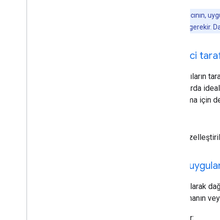
Not
: Kullanıcının, uy
tamamlaması gerekir. Dah
İstemci tara
Kullanıcıların t
durumlarda ideald
raporlama için de
Örnek:
Özelleştiri
Yüklü uygul
Paket olarak dağ
uygulamanın veya 
Örnekler: