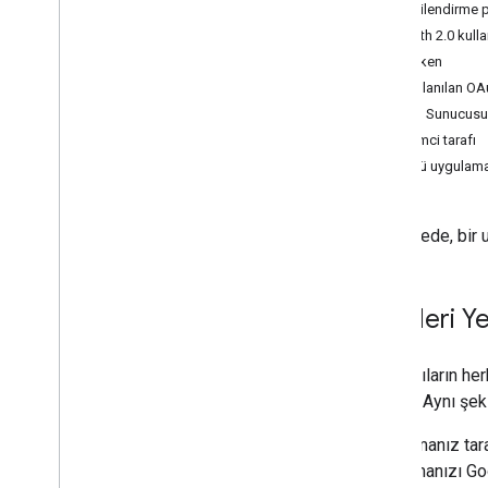
İstemci Kitaplıkları
Yetkilendirme 
Hükümler ve Koşullar
OAuth 2.0 kulla
Başlarken
Başvuru Kaynakları
Sık Kullanılan OAu
API'lar
Web Sunucusu
İstemci tarafı
REST Kaynakları
Yüklü uygulama
hesaplar
accounts
.
containers
Bu belgede, bir 
accounts
.
containers
.
destinations
accounts
.
containers
.
environments
accounts
.
containers
.
version
_
headers
İstekleri Y
accounts
.
containers
.
versions
accounts
.
containers
.
workspaces
accounts
.
containers
.
workspaces
.
built
_
Kullanıcıların h
in
_
variables
gerekir. Aynı şek
accounts
.
containers
.
workspaces
.
clients
Uygulamanız tara
accounts
.
containers
.
workspaces
.
uygulamanızı Goog
folders