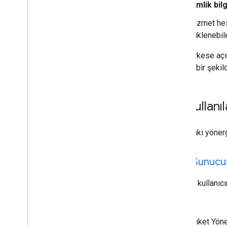
Kimlik bil
Hizmet hes
yüklenebil
Yeni herkese açık
güvenli bir şeki
Sık Kullan
Aşağıdaki yönerge
Web Sunucu
Bu akış, kullanı
Örnek:
Etiket Yön