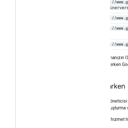
https:
/
/
www
.
g
containerver
https:
/
/
www
.
g
https:
/
/
www
.
g
https:
/
/
www
.
g
Uygulamanızın OA
kaydederken Googl
Başlarken
Etiket Yöneticis
proje oluşturma 
Yeni bir hizmet h