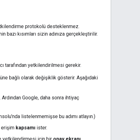
yetkilendirme protokolü desteklenmez.
n bazı kısımları sizin adınıza gerçekleştirilir.
cı tarafından yetkilendirilmesi gerekir.
rüne bağlı olarak değişiklik gösterir. Aşağıdaki
. Ardından Google, daha sonra ihtiyaç
onsolu'nda listelenmemişse bu adımı atlayın.)
r erişim
kapsamı
ister.
e yetkilendirmesi için bir
onay ekranı