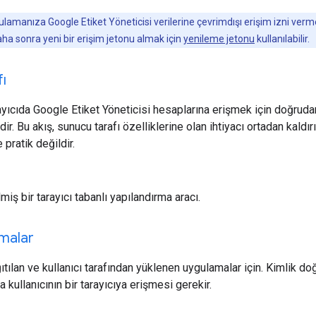
gulamanıza Google Etiket Yöneticisi verilerine çevrimdışı erişim izni verme
a sonra yeni bir erişim jetonu almak için
yenileme jetonu
kullanılabilir.
fı
arayıcıda Google Etiket Yöneticisi hesaplarına erişmek için doğru
ir. Bu akış, sunucu tarafı özelliklerine olan ihtiyacı ortadan kald
 pratik değildir.
lmiş bir tarayıcı tabanlı yapılandırma aracı.
amalar
ıtılan ve kullanıcı tarafından yüklenen uygulamalar için. Kimlik d
kullanıcının bir tarayıcıya erişmesi gerekir.