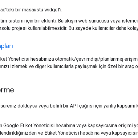
c'teki bir masaüstü widget'ı.
tim sistemi için bir eklenti. Bu akışın web sunucusu veya istemci 
solu projesi kullanılabilmesidir. Bu sayede kullanıcılar daha kolay
pları
ket Yöneticisi hesabınıza otomatik/çevrimdışı/planlanmış erişim iç
nızı izlemek ve diğer kullanıcılarla paylaşmak için özel bir araç ol
erme
süreniz dolduysa veya belirli bir API çağrısı için yanlış kapsamı 
ının Google Etiket Yöneticisi hesabına veya kapsayıcısına erişimi 
kilendirildiğinizden ve Etiket Yöneticisi hesabına veya kapsayıcıs