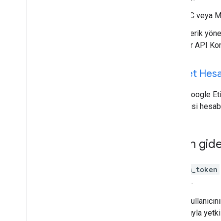
PC veya Ma
İçerik yöne
bir API Kon
Hizmet Hesa
Kendi Google Eti
Yöneticisi hesabı
Sorun gid
access_token
alırsınız.
Yetkili kullanıc
kullanıcıyla yet