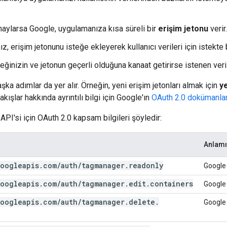
onaylarsa Google, uygulamanıza kısa süreli bir
erişim jetonu
verir.
, erişim jetonunu isteğe ekleyerek kullanıcı verileri için istekte 
eğinizin ve jetonun geçerli olduğuna kanaat getirirse istenen veri
şka adımlar da yer alır. Örneğin, yeni erişim jetonları almak için
y
akışlar hakkında ayrıntılı bilgi için Google'ın
OAuth 2.0 dokümanlar
 API'si için OAuth 2.0 kapsam bilgileri şöyledir:
Anlamı
oogleapis
.
com
/
auth
/
tagmanager
.
readonly
Google 
oogleapis
.
com
/
auth
/
tagmanager
.
edit
.
containers
Google 
oogleapis
.
com
/
auth
/
tagmanager
.
delete
.
Google E