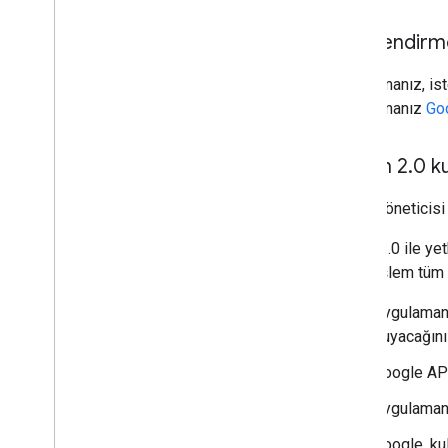
accounts
.
containers
.
workspaces
.
gtag
_
config
Yetkilendirm
accounts
.
containers
.
workspaces
.
tags
accounts
.
containers
.
workspaces
.
Uygulamanız, ist
templates
Uygulamanız
Go
accounts
.
containers
.
workspaces
.
transformations
accounts
.
containers
.
workspaces
.
OAuth 2
.
0 k
triggers
accounts
.
containers
.
workspaces
.
Etiket Yöneticisi
variables
accounts
.
containers
.
workspaces
.
OAuth 2.0 ile yet
zones
genel işlem tüm u
accounts
.
user
_
permissions
Uygulamanı
Types
duyacağınız
Koşul
Container
Version
Header
Google API
Varlık
Uygulamanı
Merge
Conflict
Parametre
Google, kul