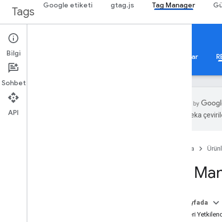
Google etiketi
gtag.js
Tag Manager
Gü
Tags
API
Bilgi
Hakkında
Web
Cep
Sunucu
Şablonlar
R
Sohbet
API
Yapay zeka çevirile
Rehberler
Genel bakış
Ana Sayfa
Ürünl
Geliştirici Kılavuzu
Yetkilendirme
Tag Man
Performans İpuçları
Standart Sorgu Parametreleri
Hata Yanıtları
Bu sayfada
Sınırlar ve Kotalar
İstekleri Yetkile