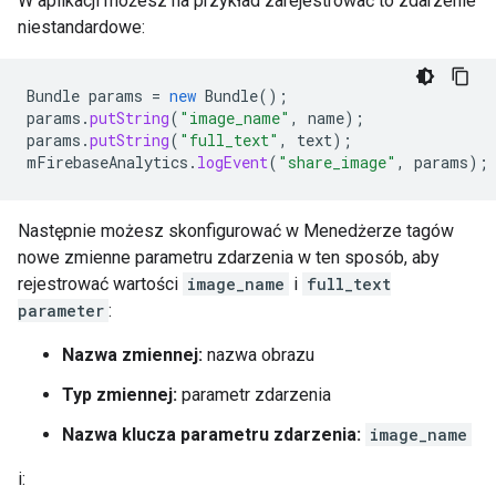
W aplikacji możesz na przykład zarejestrować to zdarzenie
niestandardowe:
Bundle
params
=
new
Bundle
();
params
.
putString
(
"image_name"
,
name
);
params
.
putString
(
"full_text"
,
text
);
mFirebaseAnalytics
.
logEvent
(
"share_image"
,
params
);
Następnie możesz skonfigurować w Menedżerze tagów
nowe zmienne parametru zdarzenia w ten sposób, aby
rejestrować wartości
image_name
i
full_text
parameter
:
Nazwa zmiennej:
nazwa obrazu
Typ zmiennej:
parametr zdarzenia
Nazwa klucza parametru zdarzenia:
image_name
i: