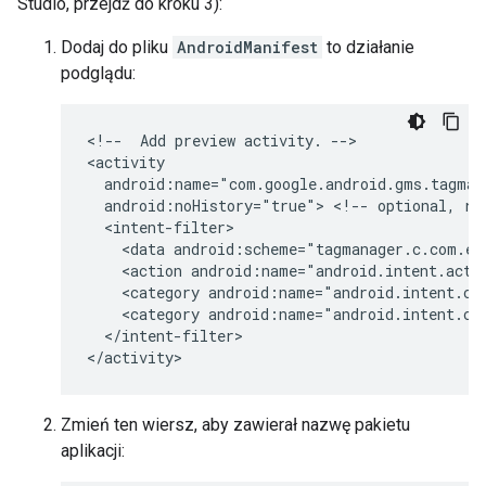
Studio, przejdź do kroku 3):
Dodaj do pliku
AndroidManifest
to działanie
podglądu:
<!--
Add
preview
activity.
-->

android:noHistory="true">
<!--
optional,
re
<data
android:scheme="tagmanager.c.com.ex
<action
android:name="android.intent.acti
<category
android:name="android.intent.ca
<category
</intent-filter>

Zmień ten wiersz, aby zawierał nazwę pakietu
aplikacji: