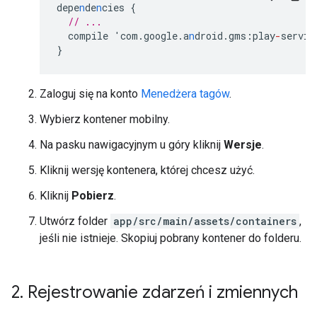
depe
n
de
n
cies
{
// ...
compile
'com.google.a
n
droid.gms
:
play
-
servic
}
Zaloguj się na konto
Menedżera tagów
.
Wybierz kontener mobilny.
Na pasku nawigacyjnym u góry kliknij
Wersje
.
Kliknij wersję kontenera, której chcesz użyć.
Kliknij
Pobierz
.
Utwórz folder
app/src/main/assets/containers
,
jeśli nie istnieje. Skopiuj pobrany kontener do folderu.
2
.
Rejestrowanie zdarzeń i zmiennych