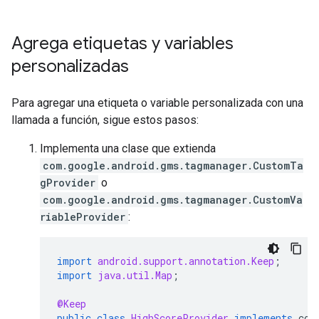
Agrega etiquetas y variables
personalizadas
Para agregar una etiqueta o variable personalizada con una
llamada a función, sigue estos pasos:
Implementa una clase que extienda
com.google.android.gms.tagmanager.CustomTa
gProvider
o
com.google.android.gms.tagmanager.CustomVa
riableProvider
:
import
android.support.annotation.Keep
;
import
java.util.Map
;
@Keep
public
class
HighScoreProvider
implements
com