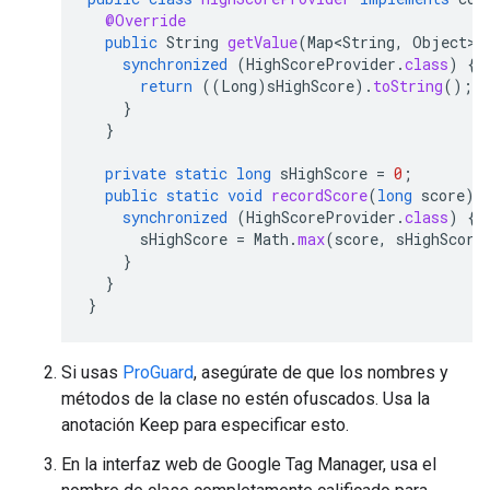
@Override
public
String
getValue
(
Map<String
,
Object
>
synchronized
(
HighScoreProvider
.
class
)
{
return
((
Long
)
sHighScore
).
toString
();
}
}
private
static
long
sHighScore
=
0
;
public
static
void
recordScore
(
long
score
)
synchronized
(
HighScoreProvider
.
class
)
{
sHighScore
=
Math
.
max
(
score
,
sHighScore
}
}
}
Si usas
ProGuard
, asegúrate de que los nombres y
métodos de la clase no estén ofuscados. Usa la
anotación Keep para especificar esto.
En la interfaz web de Google Tag Manager, usa el