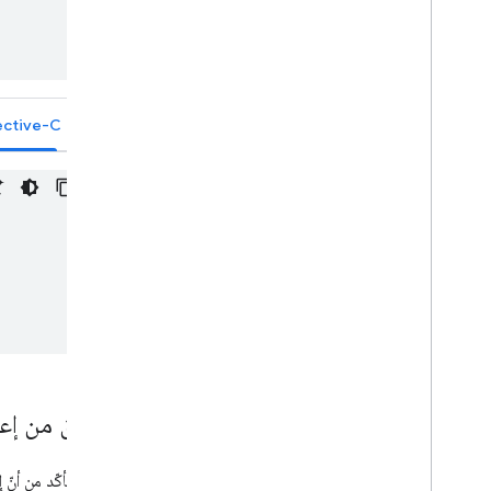
ective-C
التحقّق من إع
يمكنك التأكّد من أنّ إ