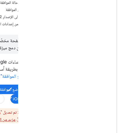
ضبط حالة الموافقة ا
تعديل الموافقة
إدارة الأمان
الترقية إلى الإصدار 2 من "وضع الموافقة"
إدارة إعدادات الخصوصية
التحقّق من إعدادات ال
ضبط ملفات تعريف الارتباط وتخصيصها
تنفيذ سياسات أمان المحتوى
تنفيذ سياسة في نموذج علامة
حظر نشر العلامات
ويريدون دمج ميزة "وضع الموا
التحكم في الوصول ووضع الحماية باستخدام
المناطق
Firebase Analytics: ضبط جمع البيانات
الموافقة" بطريقة أسا
بين "وضع الموافقة" 
إدارة حسابات إدارة العلامات
إدارة المستخدمين والأذونات
وضع الموافقة ا
إعداد ميزة "التحقّق بخطوتين"
iOS
تحديد المشاكل وحلّها
ملاحظة مهمة
: تم تعديل "وضع الموافقة" للتطبيقات في 30 
تحديد المشاكل وحلّها في "وضع الموافقة"
باستخدام Tag Assistant
من "وضع الموافقة"
.
مزيد من المعلومات عن التعديلا
تحديد مشاكل عمليات تنفيذ الإصدار 2
.
0 من
إطار الشفافية والموافقة وحلّها