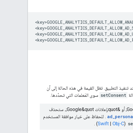
<key>GOOGLE_ANALYTICS_DEFAULT_ALLOW_ANA
<key>GOOGLE_ANALYTICS_DEFAULT_ALLOW_AD_
<key>GOOGLE_ANALYTICS_DEFAULT_ALLOW_AD_
<key>GOOGLE_ANALYTICS_DEFAULT_ALLOW_AD_
 تنفيذ التطبيق. تظل القيمة في هذه الحالة إلى أن
الة
setConsent
سوى المَعلمات التي تحدّدها.
إذا سحب مستخدم موافقته التي سبق أن منحها بشأن تخزين بيانات &quot;إحصاءات Google&quot; أو &quot;إعلانات Google&quot;، ستحذف
ad_persona
. للحفاظ على خيار موافقة المستخدم
) .
Swift
|
Obj-C
(
s