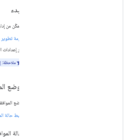
إزالة حظر علامات Google
قبل البدء
قبل أن تتمكّن من إدا
حزمة تطوير البرامج (SDK) في "إحصاءات e
بانر إعدادات 
ملاحظة:
إذ
إعداد وضع الم
لإعداد "وضع الموافقة
ضبط حالة المو
ضبط حالة الموافق