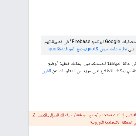
هذه الصفحة مخصّصة للمطوّرين الذين يستخدمون حزمة تطوير البرامج (SDK) الخاصة بخدمة "إحصاءات Google لبرنامج Firebase" في تطبيقاتهم
نظرة عامة حول &quot;وضع الموافقة&quot;
.
 ميزة "وضع الموافقة" لتعديل سلوك حزمة تطوير البرامج (SDK) استنادًا إلى حالة الموافقة للمستخدمين. يمكنك تنفيذ "وضع
متقدّم، يمكنك الاطّلاع على مزيد من المعلومات عن
الفرق
الترقية إلى الإصدار 2