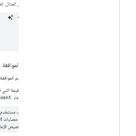
على سبيل المثال، لضب
تعديل الموافقة
لتعديل قيم الموافقة
تتجاوز القيمة التي
يتم استدعاء
nsent
&quot;إحصاءات Google&quot; جميع سمات المستخدم، بما في ذلك الموافقة على
على تخصيص الإعلان