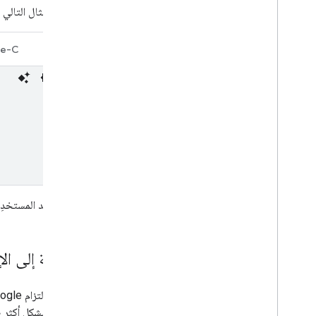
يوضّح المثال التالي
ve-C
Swift
إذا قرّر أحد المستخد
الترقية إلى الإصدار 2 من "و
في إطار التزام Google المستمر بتوفير منظومة متكاملة للإعلانات الرقمية تحافظ على الخصوصية، نعمل على تنفيذ
الأوروبي
بشكل أكثر ص