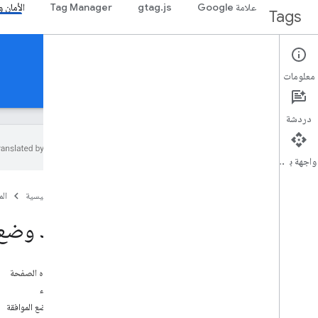
علامة Google
gtag.js
Tag Manager
الأمان 
Tags
Security & Privacy
معلومات
المفاهيم وأفضل الممارسات
الأدلة
سياسات الخصوصية
دردشة
واجهة برمجة التطبيقات
تنفيذ وضع الموافقة
الصفحة الرئيسية
ال
إعداد وضع الموافقة للمواقع الإلكترونية
إعداد وضع الموافقة للتطبيقات
إعداد وضع 
إعداد وضع الموافقة لصفحات AMP
وضع العلامات من جهة الخادم ووضع الموافقة
مزوّدو منصّة إدارة الموافقة: إنشاء نموذج "وضع
على هذه الصفحة
الموافقة"
قبل البدء
موفّرو منصّة إدارة الموافقة: تطبيق "إطار
إعداد وضع الموافقة
الشفافية والموافقة"