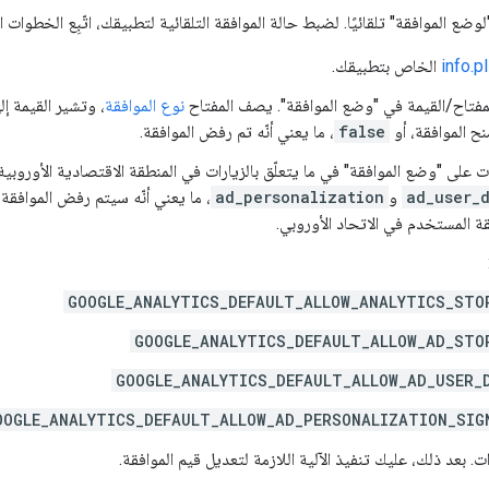
لوضع الموافقة" تلقائيًا. لضبط حالة الموافقة التلقائية لتطبيقك، اتّبِع الخطوات ال
info.pl
الخاص بتطبيقك.
لمفتاح/القيمة في "وضع الموافقة". يصف المفتاح
نوع الموافقة
، وتشير القيمة إل
نح الموافقة، أو
false
، ما يعني أنّه تم رفض الموافقة.
ات على "وضع الموافقة" في ما يتعلّق بالزيارات في المنطقة الاقتصادية الأوروب
ad_user_
و
ad_personalization
، ما يعني أنّه سيتم رفض الموافق
ة المستخدم في الاتحاد الأوروبي.
GOOGLE_ANALYTICS_DEFAULT_ALLOW_ANALYTICS_STO
GOOGLE_ANALYTICS_DEFAULT_ALLOW_AD_STO
GOOGLE_ANALYTICS_DEFAULT_ALLOW_AD_USER_
OOGLE_ANALYTICS_DEFAULT_ALLOW_AD_PERSONALIZATION_SIG
ت. بعد ذلك، عليك تنفيذ الآلية اللازمة لتعديل قيم الموافقة.