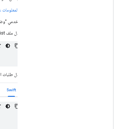
مزيد من المعلومات عن التعديلات التي أجرتها Google على "
على مستخدمي "وضع ال
عدِّل ملف info.plist الخاص بتطبيقك ليتضمّن ما يلي:
عدِّل طلبات ا
Swift