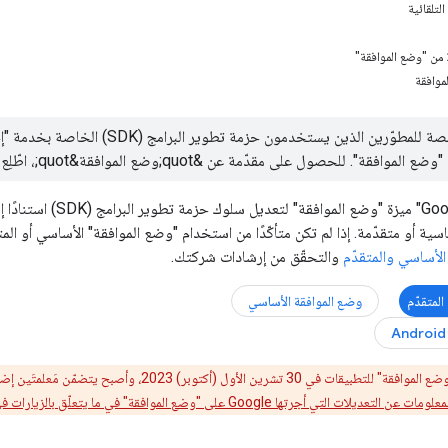
لتلقائية
موافقة
فقة". للحصول على مقدّمة عن &quot;وضع الموافقة&quot;، اطّلِع على
توفّر "إحصاءات Google"
سية أو متقدّمة. إذا لم تكن متأكّدًا من استخدام "وضع الموافقة" الأساسي أو ال
الأساسي والمتقدّم
والتحقّق من إرشادات شركتك.
لمتقدّم
وضع الموافقة الأساسي
Android
تشرين الأول (أكتوبر) 2023، وأصبح يتضمّن مَعلمتَين إضافيتَين. إذا كنت تستخدم "وضع الموافقة"، عليك
ت التي أجرتها Google على "وضع الموافقة" في ما يتعلّق بالزيارات في المنطقة الاقتصادية الأوروبية