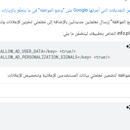
وضع الموافقة" في ما يتعلّق بالزيارات في المنطقة الاقتصادية الأوروبية
موافقة" إرسال مَعلمتَين جديدتَين بالإضافة إلى مَعلمتَي تخزين الإعلانات وت
ALLOW_AD_USER_DATA</key>
<true/>

ALLOW_AD_PERSONALIZATION_SIGNALS</key>
لموافقة لتضمين مَعلمتَي بيانات المستخدمين الإعلانية وتخصيص الإعلانات: