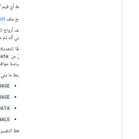
لا يتمّ ضبط أيّ قيم "
افتح ملف
ist
أضِف أزواج ا
يعني أنّه تم م
وفقًا للتعديل
لكلّ من
data
لسياسة موافق
اضبط ما يلي:
RAGE
RAGE
DATA
NALS
احفظ التغييرا