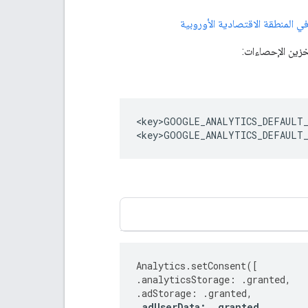
خزين الإحصاءات:
<key>GOOGLE_ANALYTICS_DEFAULT_
<key>GOOGLE_ANALYTICS_DEFAULT_
Analytics
.
setConsent
([
.
analyticsStorage
:
.
granted
,
.
adStorage
:
.
granted
,
.
adUserData
:
.
granted
,