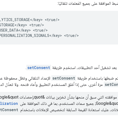
ط الموافقة على جميع المَعلمات تلقائيًا:
LYTICS_STORAGE</key>
<true/>

STORAGE</key>
<true/>

USER_DATA</key>
<true/>

PERSONALIZATION_SIGNALS</key>
 بعد تشغيل أحد التطبيقات، استخدِم طريقة
setConsent
.
 تم ضبطها باستخدام طريقة
setConsent
الإعداد التلقائي وتظل محفوظة عند
setCo
مرة أخرى، حتى إذا أغلق المستخدم التطبيق وأعاد فتحه. ولا تعدّل الد
lization
ات، عليك استعادة القيمة السابقة لتخصيص الإعلانات باستخدام
etConsent