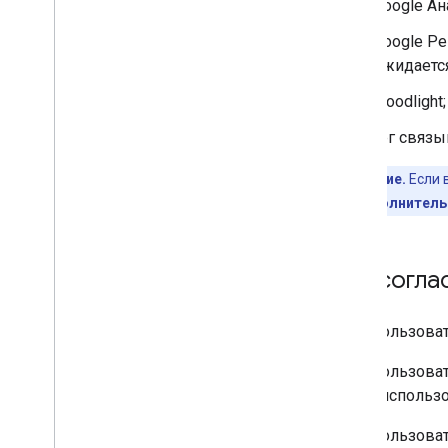
Google Ан
Google Р
ожидается
Floodlight;
тег связы
Примечание.
Если 
разделе
Дополнительн
Как согла
Если пользоват
Если пользова
могут использо
Если пользоват