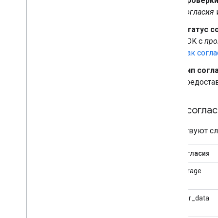
Проверки
согласия
Статус с
SDK с
про
Как согла
Тип согла
предостав
Типы соглас
Существуют сл
Тип согласия
ad_storage
ad_user_data