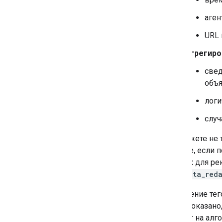
аген
URL 
Агрегиро
свед
объя
логи
случ
Вы можете не т
данные, если п
данных для рек
ads_data_red
Поведение тего
ниже показано,
влияют на алго