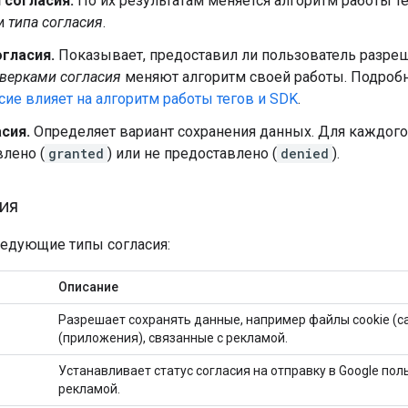
 согласия.
По их результатам меняется алгоритм работы т
и
типа согласия
.
огласия.
Показывает, предоставил ли пользователь разре
верками согласия
меняют алгоритм своей работы. Подробн
сие влияет на алгоритм работы тегов и SDK
.
сия.
Определяет вариант сохранения данных. Для каждого
лено (
granted
) или не предоставлено (
denied
).
ия
едующие типы согласия:
Описание
Разрешает сохранять данные, например файлы cookie (с
(приложения), связанные с рекламой.
Устанавливает статус согласия на отправку в Google пол
рекламой.