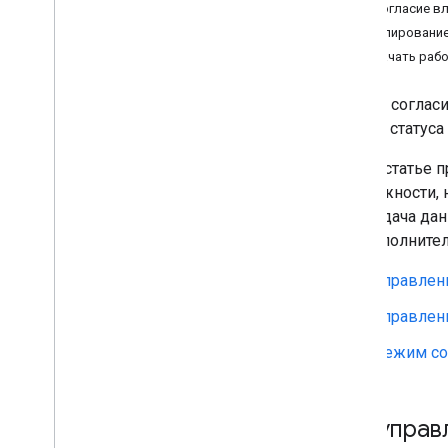
Как согласие в
Безопасность контейнера:
обнаружение вредоносного ПО
Моделирование
Как начать раб
Режим согласи
учетом статуса
В этой статье
возможности, 
и передача дан
его дополните
Управлени
Управлен
Режим со
Как управ