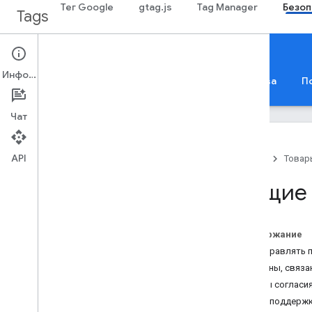
Тег Google
gtag.js
Tag Manager
Безоп
Tags
Security & Privacy
Информация
Основные понятия и рекомендации
Руководства
П
Чат
API
Главная
Товар
Общие сведения о
Общие 
конфиденциальности
пользователей
Общие сведения о режиме
согласия
Содержание
Режим согласия для поставщиков
Как управлять 
CMP
Термины, связа
URL без указания протокола
Типы согласи
Файлы cookie и идентификация
Теги с поддерж
пользователей