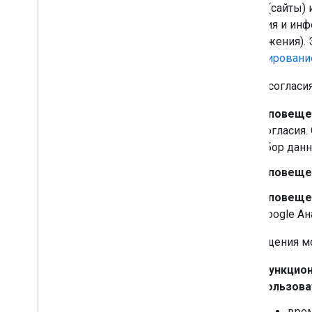
cookie (сайты)
согласия и ин
(приложения). 
Моделирование
Статус соглас
Оповещен
согласия.
сбор данн
Оповещен
Оповещен
Google Ан
Оповещения мо
Функцион
пользова
вре