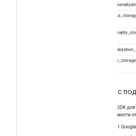
ad_personalizat
analytics_storag
functionality_st
personalization
security_storage
Теги с по
Теги и SDK дл
зависимости от
тег Google