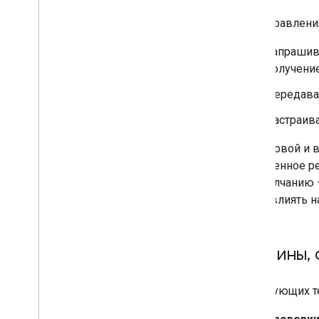
Для управлени
Запрашива
получение
Передава
Настраива
Для первой и 
собственное р
по умолчанию 
будет влиять н
Термины
,
У следующих те