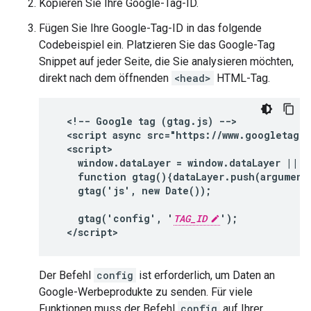
Kopieren Sie Ihre Google-Tag-ID.
Fügen Sie Ihre Google-Tag-ID in das folgende
Codebeispiel ein. Platzieren Sie das Google-Tag
Snippet auf jeder Seite, die Sie analysieren möchten,
direkt nach dem öffnenden
<head>
HTML-Tag.
<!-- Google tag (gtag.js) -->

  <script async src="https://www.googletagm
  <script>

    window.dataLayer = window.dataLayer || []
    function gtag(){dataLayer.push(arguments
    gtag('js', new Date());

    gtag('config', '
TAG_ID
');

  </script>
Der Befehl
config
ist erforderlich, um Daten an
Google-Werbeprodukte zu senden. Für viele
Funktionen muss der Befehl
config
auf Ihrer